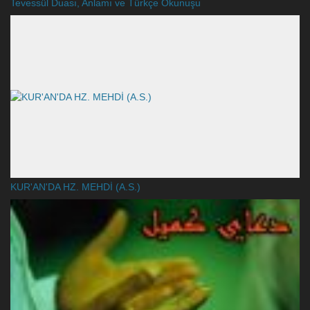
Tevessül Duası, Anlamı ve Türkçe Okunuşu
KUR'AN'DA HZ. MEHDİ (A.S.)