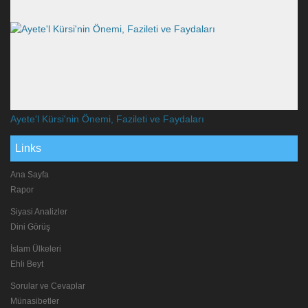
Ayete'l Kürsi'nin Önemi, Fazileti ve Faydaları
Links
Ana Sayfa
Rapor
Siyasi Analizler
Dini Görüş
İslam Ülkeleri
Ehli Beyt
Sorular ve Cevaplar
Münasibetler