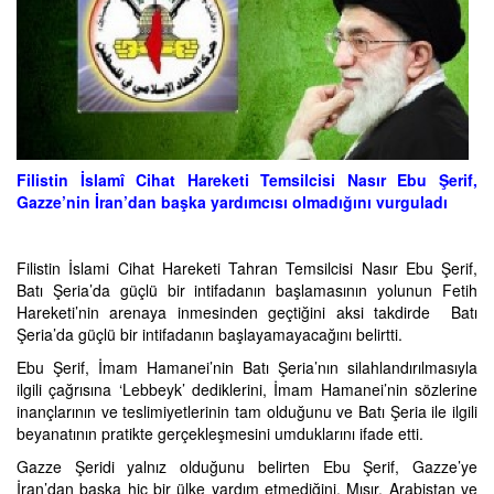
Filistin İslamî Cihat Hareketi Temsilcisi Nasır Ebu Şerif,
Gazze’nin İran’dan başka yardımcısı olmadığını vurguladı
Filistin İslami Cihat Hareketi Tahran Temsilcisi Nasır Ebu Şerif,
Batı Şeria’da güçlü bir intifadanın başlamasının yolunun Fetih
Hareketi’nin arenaya inmesinden geçtiğini aksi takdirde Batı
Şeria’da güçlü bir intifadanın başlayamayacağını belirtti.
Ebu Şerif, İmam Hamanei’nin Batı Şeria’nın silahlandırılmasıyla
ilgili çağrısına ‘Lebbeyk’ dediklerini, İmam Hamanei’nin sözlerine
inançlarının ve teslimiyetlerinin tam olduğunu ve Batı Şeria ile ilgili
beyanatının pratikte gerçekleşmesini umduklarını ifade etti.
Gazze Şeridi yalnız olduğunu belirten Ebu Şerif, Gazze’ye
İran’dan başka hiç bir ülke yardım etmediğini, Mısır, Arabistan ve