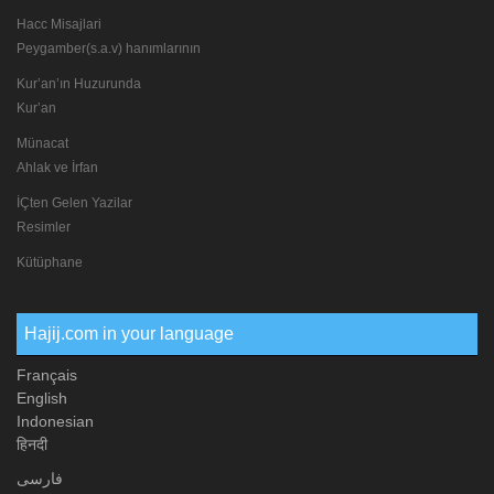
Hacc Misajlari
Peygamber(s.a.v) hanımlarının
Kur’an’ın Huzurunda
Kur’an
Münacat
Ahlak ve İrfan
İÇten Gelen Yazilar
Resimler
Kütüphane
Hajij.com in your language
Français
English
Indonesian
हिनदी
فارسی