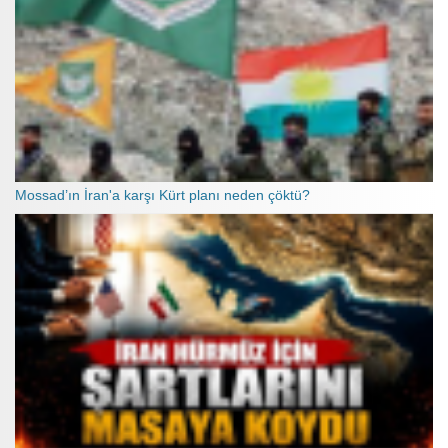
Mossad’ın İran'a karşı Kürt planı neden çöktü?