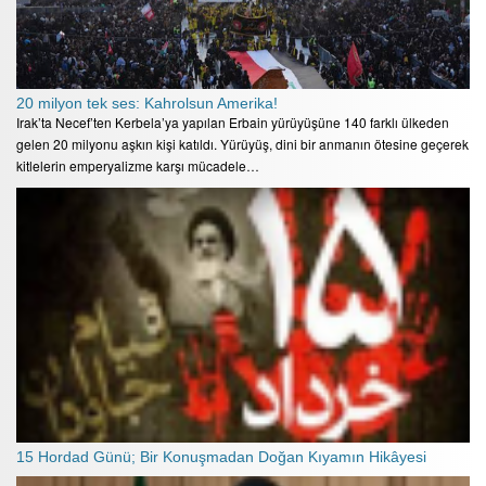
20 milyon tek ses: Kahrolsun Amerika!
Irak’ta Necef’ten Kerbela’ya yapılan Erbain yürüyüşüne 140 farklı ülkeden
gelen 20 milyonu aşkın kişi katıldı. Yürüyüş, dini bir anmanın ötesine geçerek
kitlelerin emperyalizme karşı mücadele…
15 Hordad Günü; Bir Konuşmadan Doğan Kıyamın Hikâyesi