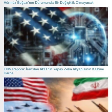
Hürmüz Boğazı'nın Durumunda Bir Değişiklik Olmayacak
CNN Raporu: İran'dan ABD'nin Yapay Zeka Altyapısının Kalbine
Darbe