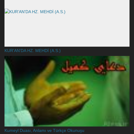
KUR'AN'DA HZ. MEHDİ (A.S.)
Kumeyl Duası, Anlamı ve Türkçe Okunuşu