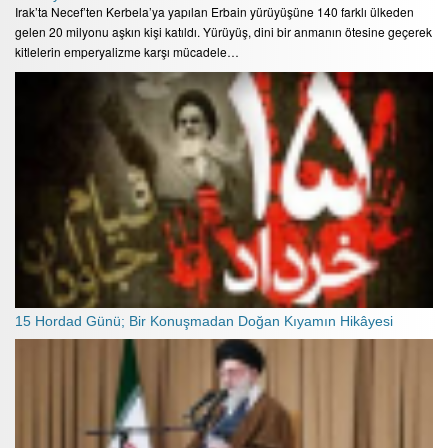
Irak’ta Necef’ten Kerbela’ya yapılan Erbain yürüyüşüne 140 farklı ülkeden
gelen 20 milyonu aşkın kişi katıldı. Yürüyüş, dini bir anmanın ötesine geçerek
kitlelerin emperyalizme karşı mücadele…
15 Hordad Günü; Bir Konuşmadan Doğan Kıyamın Hikâyesi