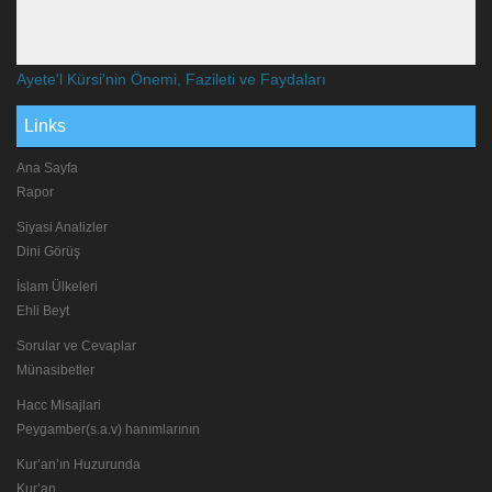
Ayete'l Kürsi'nin Önemi, Fazileti ve Faydaları
Links
Ana Sayfa
Rapor
Siyasi Analizler
Dini Görüş
İslam Ülkeleri
Ehli Beyt
Sorular ve Cevaplar
Münasibetler
Hacc Misajlari
Peygamber(s.a.v) hanımlarının
Kur’an’ın Huzurunda
Kur’an