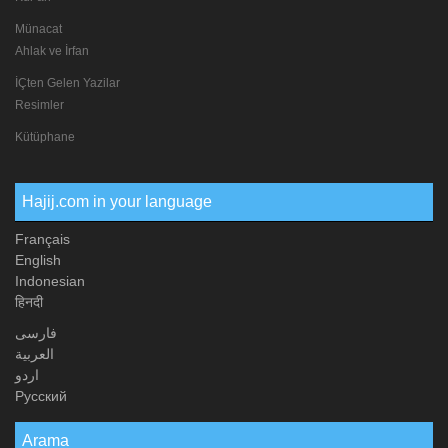
Münacat
Ahlak ve İrfan
İÇten Gelen Yazilar
Resimler
Kütüphane
Hajij.com in your language
Français
English
Indonesian
हिनदी
فارسی
العربیة
اردو
Русский
Arama