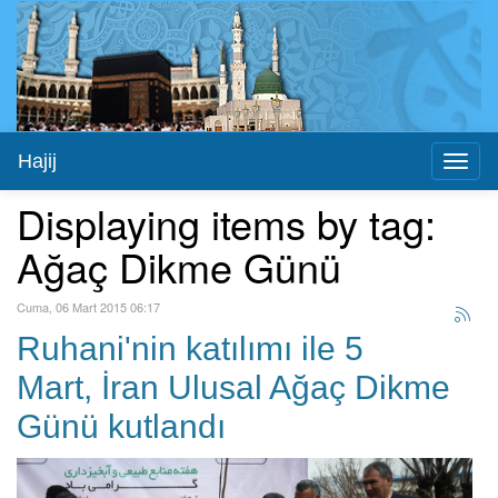
Hajij
Toggl
naviga
Displaying items by tag:
Ağaç Dikme Günü
Cuma, 06 Mart 2015 06:17
Ruhani'nin katılımı ile 5
Mart, İran Ulusal Ağaç Dikme
Günü kutlandı