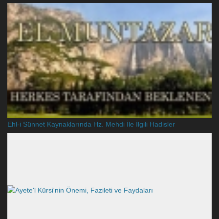
Ehl-i Sünnet Kaynaklarında Hz. Mehdi İle İlgili Hadisler