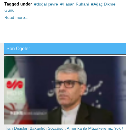
Tagged under
doğal çevre
Hasan Ruhani
Ağaç Dikme
Günü
Read more...
Son Öğeler
İran Dışişleri Bakanlığı Sözcüsü : Amerika ile Müzakeremiz Yok /