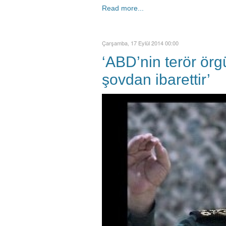
Read more...
Çarşamba, 17 Eylül 2014 00:00
‘ABD’nin terör örgü
şovdan ibarettir’