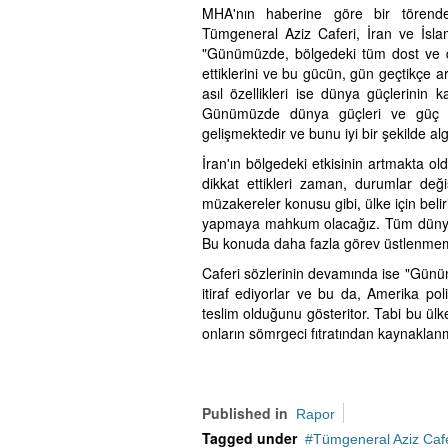
MHA'nın haberine göre bir törend
Tümgeneral Aziz Caferi, İran ve İsl
"Günümüzde, bölgedeki tüm dost ve dü
ettiklerini ve bu gücün, gün geçtikçe 
asıl özellikleri ise dünya güçlerinin 
Günümüzde dünya güçleri ve güç kut
gelişmektedir ve bunu iyi bir şekilde alg
İran'ın bölgedeki etkisinin artmakta old
dikkat ettikleri zaman, durumlar değ
müzakereler konusu gibi, ülke için beli
yapmaya mahkum olacağız. Tüm dünya ve 
Bu konuda daha fazla görev üstlenmemi
Caferi sözlerinin devamında ise "Günü
itiraf ediyorlar ve bu da, Amerika poli
teslim olduğunu gösteritor. Tabi bu ülk
onların sömrgeci fıtratından kaynaklan
Published in
Rapor
Tagged under
Tümgeneral Aziz Cafe