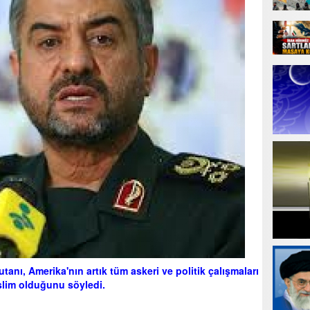
anı, Amerika'nın artık tüm askeri ve politik çalışmaları
slim olduğunu söyledi.