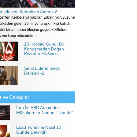
n tek ses: Kahrolsun Amerika!
ecef’ten Kerbela’ya yapılan Erbain yürüyüşüne
 ülkeden gelen 20 milyonu aşkın kişi katıldı.
ini bir anmanın ötesine geçerek kitlelerin
izme karşı mücadele…
15 Hordad Günü; Bir
Konuşmadan Doğan
Kıyamın Hikâyesi
Şehit Liderin Gadir
Dersleri -2
r ve Cevaplar
İran İle ABD Arasındaki
Müzakereler Neden Tıkandı?
Esad Yönetimi Nasıl 10
Günde Devrildi?