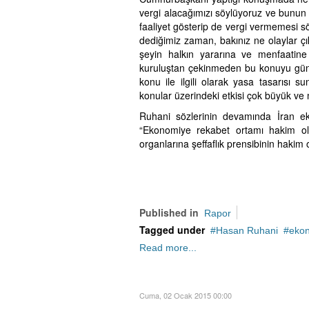
vergi alacağımızı söylüyoruz ve bunun
faaliyet gösterip de vergi vermemesi
dediğimiz zaman, bakınız ne olaylar çı
şeyin halkın yararına ve menfaati
kuruluştan çekinmeden bu konuyu günd
konu ile ilgili olarak yasa tasarısı s
konular üzerindeki etkisi çok büyük ve
Ruhani sözlerinin devamında İran ekon
“Ekonomiye rekabet ortamı hakim olm
organlarına şeffaflık prensibinin hakim 
Published in
Rapor
Tagged under
Hasan Ruhani
ekon
Read more...
Cuma, 02 Ocak 2015 00:00