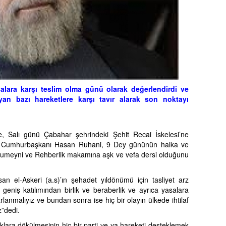
ara karşı teslim olma günü olarak değerlendirdi ve
n bazı hareketlere karşı tavır alarak son noktayı
, Salı günü Çabahar şehrindeki Şehit Recai İskelesi’ne
n Cumhurbaşkanı Hasan Ruhani, 9 Dey gününün halka ve
 Humeyni ve Rehberlik makamına aşk ve vefa dersi olduğunu
 el-Askeri (a.s)’ın şehadet yıldönümü için tasliyet arz
geniş katılımından birlik ve beraberlik ve ayrıca yasalara
lanmalıyız ve bundan sonra ise hiç bir olayın ülkede ihtilaf
z”dedi.
ara dökülmesinin hiç bir parti ve ya hareketi desteklemek