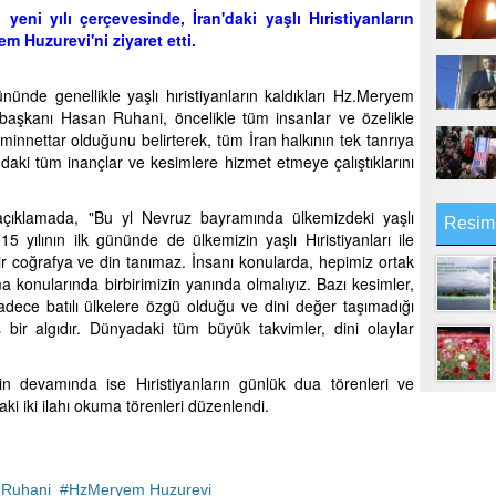
yeni yılı çerçevesinde, İran'daki yaşlı Hıristiyanların
m Huzurevi'ni ziyaret etti.
ünde genellikle yaşlı hıristiyanların kaldıkları Hz.Meryem
başkanı Hasan Ruhani, öncelikle tüm insanlar ve özelikle
minnettar olduğunu belirterek, tüm İran halkının tek tanrıya
daki tüm inançlar ve kesimlere hizmet etmeye çalıştıklarını
açıklamada, "Bu yl Nevruz bayramında ülkemizdeki yaşlı
Resim
15 yılının ilk gününde de ülkemizin yaşlı Hıristiyanları ile
ir coğrafya ve din tanımaz. İnsanı konularda, hepimiz ortak
ma konularında birbirimizin yanında olmalıyız. Bazı kesimler,
 sadece batılı ülkelere özgü olduğu ve dini değer taşımadığı
bir algıdır. Dünyadaki tüm büyük takvimler, dini olaylar
tin devamında ise Hıristiyanların günlük dua törenleri ve
 iki ilahı okuma törenleri düzenlendi.
 Ruhani
HzMeryem Huzurevi