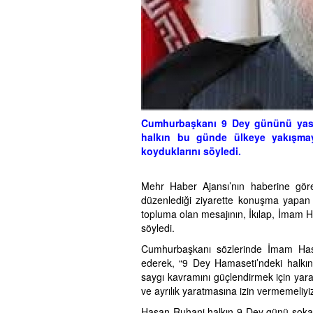
Cumhurbaşkanı 9 Dey gününü yasal
halkın bu günde ülkeye yakışmaya
koyduklarını söyledi.
Mehr Haber Ajansı’nın haberine göre
düzenlediği ziyarette konuşma yapa
topluma olan mesajının, İkılap, İmam
söyledi.
Cumhurbaşkanı sözlerinde İmam Hasan
ederek, “9 Dey Hamaseti’ndeki halkın 
saygı kavramını güçlendirmek için yarar
ve ayrılık yaratmasına izin vermemeliyi
Hasan Ruhani halkın 9 Dey günü sokakl