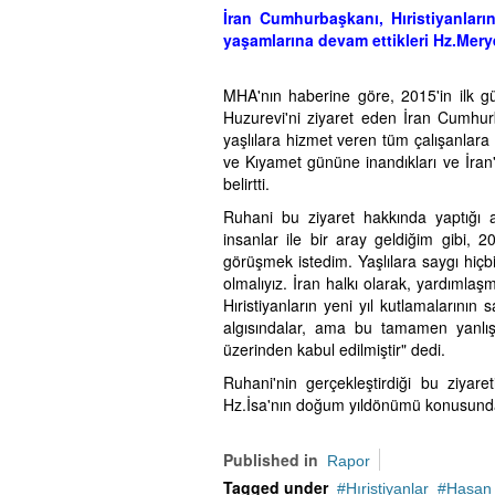
İran Cumhurbaşkanı, Hıristiyanların 
yaşamlarına devam ettikleri Hz.Merye
MHA'nın haberine göre, 2015'in ilk gün
Huzurevi'ni ziyaret eden İran Cumhur
yaşlılara hizmet veren tüm çalışanlara 
ve Kıyamet gününe inandıkları ve İran'
belirtti.
Ruhani bu ziyaret hakkında yaptığı 
insanlar ile bir aray geldiğim gibi, 20
görüşmek istedim. Yaşlılara saygı hiçb
olmalıyız. İran halkı olarak, yardımlaş
Hıristiyanların yeni yıl kutlamalarının
algısındalar, ama bu tamamen yanlış 
üzerinden kabul edilmiştir" dedi.
Ruhani'nin gerçekleştirdiği bu ziyare
Hz.İsa'nın doğum yıldönümü konusundaki
Published in
Rapor
Tagged under
Hıristiyanlar
Hasan