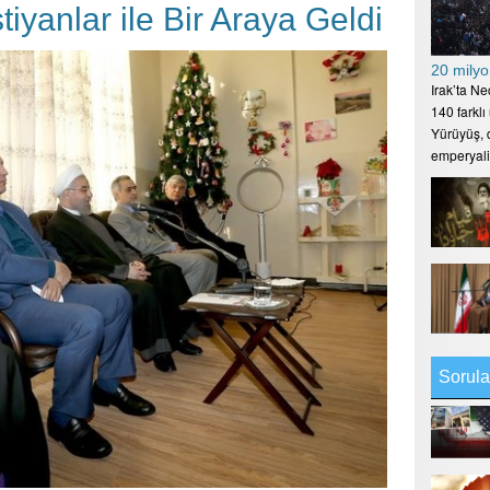
stiyanlar ile Bir Araya Geldi
20 milyo
Irak’ta N
140 farklı
Yürüyüş, d
emperyal
Sorula