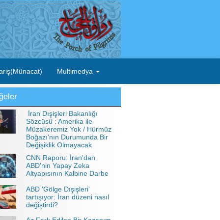
ariş(Münacat)
Multimedya
ğeler
İran Dışişleri Bakanlığı
Sözcüsü : Amerika ile
Müzakeremiz Yok / Hürmüz
Boğazı'nın Durumunda Bir
Değişiklik Olmayacak
CNN Raporu: İran'dan
ABD'nin Yapay Zeka
Altyapısının Kalbine Darbe
ABD 'Gölge Dışişleri'
tartışıyor: İran düzeni nasıl
değiştirdi?