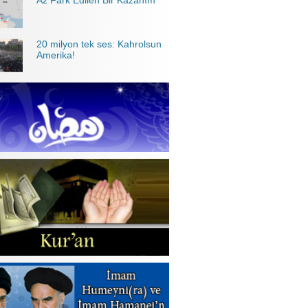
Az Fark Edilen Bir Kazanım
20 milyon tek ses: Kahrolsun
Amerika!