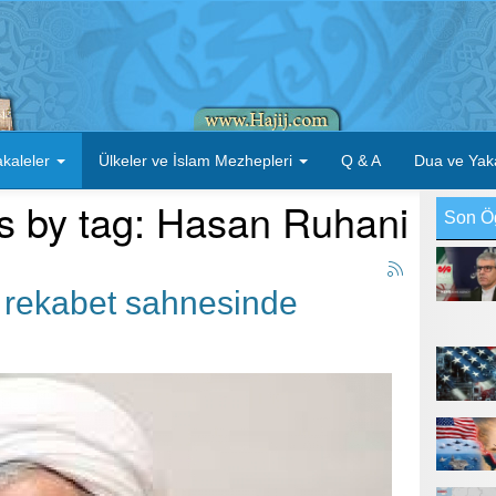
kaleler
Ülkeler ve İslam Mezhepleri
Q & A
Dua ve Yak
ms by tag: Hasan Ruhani
Son Ö
 rekabet sahnesinde