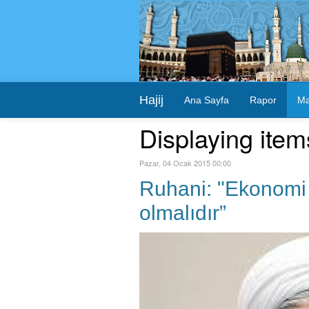
Hajij
Ana Sayfa
Rapor
Ma
Displaying ite
Pazar, 04 Ocak 2015 00:00
Ruhani: "Ekonomi
olmalıdır”