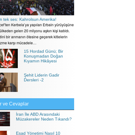
n tek ses: Kahrolsun Amerika!
ecef’ten Kerbela’ya yapılan Erbain yürüyüşüne
 ülkeden gelen 20 milyonu aşkın kişi katıldı.
ini bir anmanın ötesine geçerek kitlelerin
izme karşı mücadele…
15 Hordad Günü; Bir
Konuşmadan Doğan
Kıyamın Hikâyesi
Şehit Liderin Gadir
Dersleri -2
r ve Cevaplar
İran İle ABD Arasındaki
Müzakereler Neden Tıkandı?
Esad Yönetimi Nasıl 10