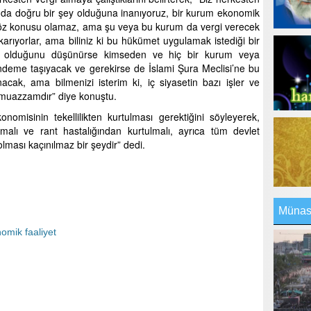
 da doğru bir şey olduğuna inanıyoruz, bir kurum ekonomik
 söz konusu olamaz, ama şu veya bu kurum da vergi verecek
karıyorlar, ama biliniz ki bu hükümet uygulamak istediği bir
ne olduğunu düşünürse kimseden ve hiç bir kurum veya
eme taşıyacak ve gerekirse de İslami Şura Meclisi’ne bu
unacak, ama bilmenizi isterim ki, iç siyasetin bazı işler ve
 muazzamdır” diye konuştu.
omisinin tekellilikten kurtulması gerektiğini söyleyerek,
alı ve rant hastalığından kurtulmalı, ayrıca tüm devlet
olması kaçınılmaz bir şeydir” dedi.
Münasi
omik faaliyet