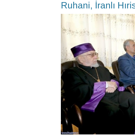
Ruhani, İranlı Hıri