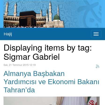
Hajij
Toggl
naviga
Displaying items by tag:
Sigmar Gabriel
Salı, 21 Temmuz 2015 12:19
Almanya Başbakan
Yardımcısı ve Ekonomi Bakanı
Tahran’da