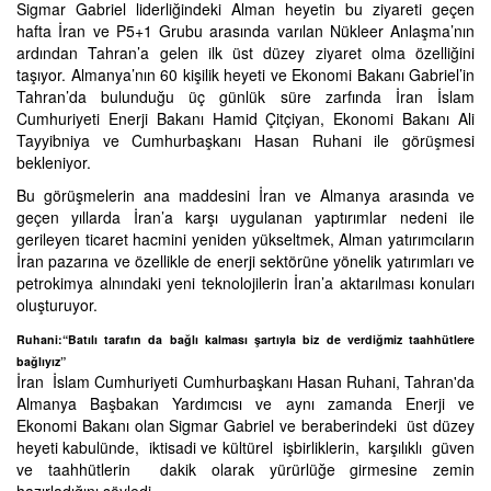
Sigmar Gabriel liderliğindeki Alman heyetin bu ziyareti geçen
hafta İran ve P5+1 Grubu arasında varılan Nükleer Anlaşma’nın
ardından Tahran’a gelen ilk üst düzey ziyaret olma özelliğini
taşıyor. Almanya’nın 60 kişilik heyeti ve Ekonomi Bakanı Gabriel’in
Tahran’da bulunduğu üç günlük süre zarfında İran İslam
Cumhuriyeti Enerji Bakanı Hamid Çitçiyan, Ekonomi Bakanı Ali
Tayyibniya ve Cumhurbaşkanı Hasan Ruhani ile görüşmesi
bekleniyor.
Bu görüşmelerin ana maddesini İran ve Almanya arasında ve
geçen yıllarda İran’a karşı uygulanan yaptırımlar nedeni ile
gerileyen ticaret hacmini yeniden yükseltmek, Alman yatırımcıların
İran pazarına ve özellikle de enerji sektörüne yönelik yatırımları ve
petrokimya alnındaki yeni teknolojilerin İran’a aktarılması konuları
oluşturuyor.
Ruhani:“Batılı tarafın da bağlı kalması şartıyla biz de verdiğmiz taahhütlere
bağlıyız”
İran İslam Cumhuriyeti Cumhurbaşkanı Hasan Ruhani, Tahran'da
Almanya Başbakan Yardımcısı ve aynı zamanda Enerji ve
Ekonomi Bakanı olan Sigmar Gabriel ve beraberindeki üst düzey
heyeti kabulünde, iktisadi ve kültürel işbirliklerin, karşılıklı güven
ve taahhütlerin dakik olarak yürürlüğe girmesine zemin