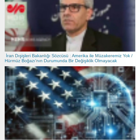
İran Dışişleri Bakanlığı Sözcüsü : Amerika ile Müzakeremiz Yok /
Hürmüz Boğazı'nın Durumunda Bir Değişiklik Olmayacak