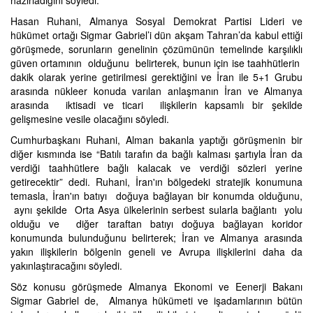
hazırladığını söyledi.
Hasan Ruhani, Almanya Sosyal Demokrat Partisi Lideri ve
hükümet ortağı Sigmar Gabriel’i dün akşam Tahran’da kabul ettiği
görüşmede, sorunların genelinin çözümünün temelinde karşılıklı
güven ortamının olduğunu belirterek, bunun için ise taahhütlerin
dakik olarak yerine getirilmesi gerektiğini ve İran ile 5+1 Grubu
arasında nükleer konuda varılan anlaşmanın İran ve Almanya
arasında iktisadi ve ticari ilişkilerin kapsamlı bir şekilde
gelişmesine vesile olacağını söyledi.
Cumhurbaşkanı Ruhani, Alman bakanla yaptığı görüşmenin bir
diğer kısmında ise “Batılı tarafın da bağlı kalması şartıyla İran da
verdiği taahhütlere bağlı kalacak ve verdiği sözleri yerine
getirecektir” dedi. Ruhani, İran'ın bölgedeki stratejik konumuna
temasla, İran'ın batıyı doğuya bağlayan bir konumda olduğunu,
aynı şekilde Orta Asya ülkelerinin serbest sularla bağlantı yolu
olduğu ve diğer taraftan batıyı doğuya bağlayan koridor
konumunda bulunduğunu belirterek; İran ve Almanya arasında
yakın ilişkilerin bölgenin geneli ve Avrupa ilişkilerini daha da
yakınlaştıracağını söyledi.
Söz konusu görüşmede Almanya Ekonomi ve Eenerji Bakanı
Sigmar Gabriel de, Almanya hükümeti ve işadamlarının bütün