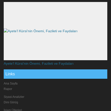
Ayete'l Kürsi'nin Önemi, Fazileti ve Faydaları
Links
Ana Sayfa
Rapor
Siyasi Analizler
Dini Görüş
İslam Ülkeleri