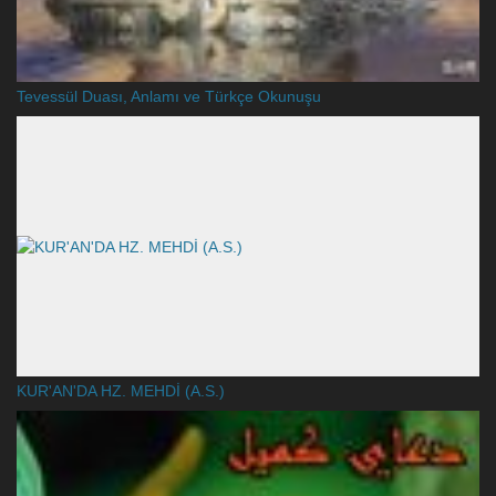
Tevessül Duası, Anlamı ve Türkçe Okunuşu
KUR'AN'DA HZ. MEHDİ (A.S.)