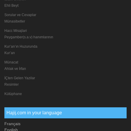
Ehli Beyt
Sorular ve Cevaplar
Münasibetler
Hacc Misajlari
Peygamber(s.a.v) hanımlarının
Kur’an’ın Huzurunda
Kur’an
Münacat
Ahlak ve İrfan
İÇten Gelen Yazilar
Resimler
Kütüphane
Hajij.com in your language
Français
English