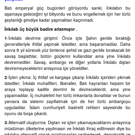
Batı emperyal güç bugünleri görüyordu sanki, İnkılabın bu
aşamaya geleceğini iyi biliyordu ve bunu engellemek için her türlü
şeytanlığı şimdiye kadar yapmaktan kaçınmadı.
İnkılab üç büyük badire atlatmıştır .
1
-İnkılabı devirme girişimi: Önce içte Şahın geride bıraktığı
generalleriyle ihtilal yapmak istediler, ama başaramadılar. Daha
sonra 8 yıl sürecek yüz binlerce şehid ve gazi geride bırakacak bir
savaş başlattılar, bütün güçlerini kullandılar ama yine İnkılabı
deviremediler. Savaş, ambargo ve diğer yollarla İnkılabı dıştan
deviremeyeceklerini anlayınca içe yöneldiler.
2
-İçten yıkma: İç ihtilaf ve kargaşa çıkarıp İnkılabı içeriden yıkmak
istediler; İnkılab muhalifleri, liberaller, Batı hayranları hepsini bir
araya toplayıp kadife devrimi ile devireceklerdi, ama yine
yapamadılar. İç muhalefeti her türlü imkanlarla donattılar ve bunun
yanısıra da sistemi zayıflatmak için de her türlü ambargoyu
uyguladılar. İslam cumhuriyeti basiretli rehberi sayesinde bu
oyunu da boşa çıkardı.
3
-Alternatif oluşturma: Dıştan ve içten yıkamayacaklarını anlayınca
müslüman ülkelerine yayılmasın ve İnkılab ihraç edilmesin diye bu
inkılaba alternatif olarak müslümanları cezbedecek, demokratik ve