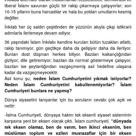
liberal İslamı savunan güçlü bir rakip çıkarmaya çalışıyorlar; son
10-15 yıllarını buna harcadılar ve hala bu yoldan umutlarını kesmiş
değiller.
İnkılab her üç saldırı çeşidinden de yüzünün akıyla çıkıp istikrarlı
adımlarla ilerlemeye devam ediyor.
36 yaşındaki İslam İnkılabı kendine kurulan bütün tuzakları atlattı,
rakip tanımıyor, gün geçtikçe daha da gelişiyor daha da ilerliyor.
Bunları dost düşman herkes biliyor. Bazıları kıskançlığından
gizliyor, dile getiremiyor, bazıları da normal göstermeye çalışıyor,
bazıları ise şeytanlığından vazgeçmemiş asıl hedefine ulaşana
kadar da vazgeçmeyecektir.
Asıl konu şu;
neden İslam Cumhuriyetini yıkmak istiyorlar?
Neden İslam Cumhuriyetini kabullenemiyorlar? İslam
Cumhuriyeti bunlara ne yapmış?
Dünya siyasetini tanıyanlar için bu soruların cevabı çok açık ve
nettir:
-İslma Cumhuriyeti, dünyaya hakim tek eksenli siyaset sisteminin
karşısına yeni bir eksen olarak çıktı. İslam cumhuriyeti,
“dünyada
tek eksen olamaz, ben de varım, ben ikinci eksenim, ben
müslüman toplum ve ezilen mustazaflar için bir eksen