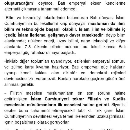
oluşturacağım
” deyince, Batı emperyal eksen kendilerine
alternatif çıkmasına tahammul edemedi.
-Bilim ve teknolojiyi tekellerinde bulunduran Batı dünyası İslam
Cumhuriyetinin bu tekellerini kırıp dünyaya “
müslüman da ilim,
bilim ve teknolojide başarılı olabilir. İslam, ilim ve bilimle iç
içedir, İslam ilerleme, gelişmeye davet etmektedir
” deyip bilim
alanlarında; nükleer enerji, uzay bilimi, nano teknoloji ve diğer
alanlarda 7-8 ülkenin elinde bulunan bu tekeli kırınca Batı
emperyal güç rahatsız olmaya başladı..
-İnkılab diğer toplumları uyandırıyor, ezilenleri emperyal sömürü
ve zülme karşı kıyama hazırlıyor. Batı emperyal güç halkların
uyanıp kendi kuklası olan diktatör ve demokrat rejimleri
devirmesine izin veremezdi. Bunları harekete geçiren gücün önü
alınması gerekir.
- Filistin meselesi müslümanların en son sorunu haline
getirilmişken
İslam Cumhuriyeti tekrar Filistin ve Kudüs
meselesini müslümanların ilk meselesi haline getirdi
. Siyonist
cephe buna tahammül etmeyecekti tabi ki. Tek çare İslam
Cumhuriyetinin devrilmesi veya temel ilkelerinden uzaklaştırılması,
içinin boşaltılması olarak görüyorlar.