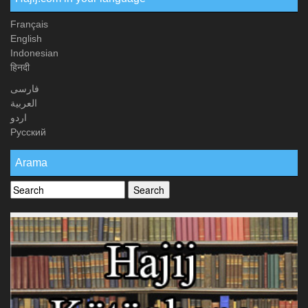
Français
English
Indonesian
हिनदी
فارسی
العربیة
اردو
Русский
Arama