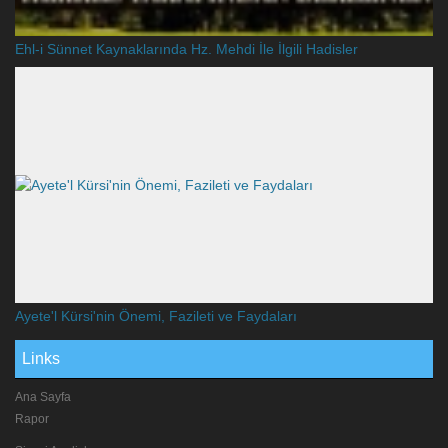
Ehl-i Sünnet Kaynaklarında Hz. Mehdi İle İlgili Hadisler
Ayete'l Kürsi'nin Önemi, Fazileti ve Faydaları
Links
Ana Sayfa
Rapor