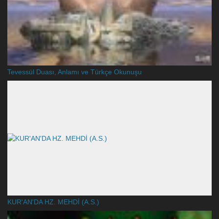
Tevessül Duası, Anlamı ve Türkçe Okunuşu
KUR'AN'DA HZ. MEHDİ (A.S.)