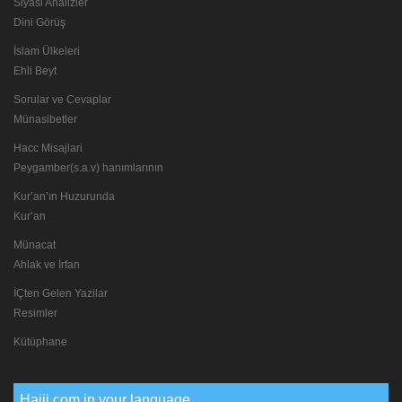
Siyasi Analizler
Dini Görüş
İslam Ülkeleri
Ehli Beyt
Sorular ve Cevaplar
Münasibetler
Hacc Misajlari
Peygamber(s.a.v) hanımlarının
Kur’an’ın Huzurunda
Kur’an
Münacat
Ahlak ve İrfan
İÇten Gelen Yazilar
Resimler
Kütüphane
Hajij.com in your language