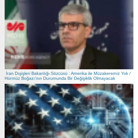
İran Dışişleri Bakanlığı Sözcüsü : Amerika ile Müzakeremiz Yok /
Hürmüz Boğazı'nın Durumunda Bir Değişiklik Olmayacak