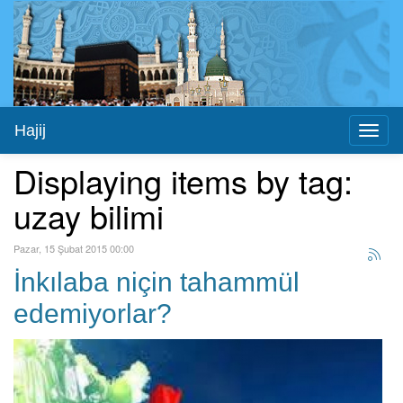
Hajij
Toggl
naviga
Displaying items by tag:
uzay bilimi
Pazar, 15 Şubat 2015 00:00
İnkılaba niçin tahammül
edemiyorlar?