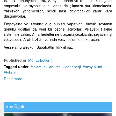
İslam Cumhuriyetinin Irak, Suriye, Lübnan ve Yemen’deki başarısı
empeyalist ve siyonist gücü daha da çıkmaza sürüklemektedir.
Yalnızken yenemediler, şimdi nasıl devirecekler karar kara
düşünüyorlar.
Empeyalist ve siyonist güç bunları yaparken, büyük şeytanın
gönüllü dostları da yeni bir cephe açıyorlar; Velayet-i Fakihe
sistemine saldırı. Ama hedeflerine ulaşamayacaklardır, şeyatnın işi
vesvesedir. Allah bizi cin ve insin vesveselerinden korusun.
Vesselamu aleyku . Sabahattin Türkyilmaz
Published in
Münasibetler
Tagged under
İslam İnkılabı
nükleer enerji
uzay bilimi
Filistin
Read more...
Son Öğeler