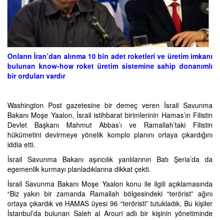
Onların İran’dan alınma 10 bin adet roketleri ve üretim imkanı
bulunan know-how roket üretim sistemine sahip donanımlı
bir orduları vardır
Washington Post gazetesine bir demeç veren İsrail Savunma
Bakanı Moşe Yaalon, İsrail istihbarat birimlerinin Hamas’ın Filistin
Devlet Başkanı Mahmut Abbas’ı ve Ramallah’taki Filistin
hükümetini devirmeye yönelik komplo planını ortaya çıkardığını
iddia etti.
İsrail Savunma Bakanı aşırıcılık yanlılarının Batı Şeria’da da
egemenlik kurmayı planladıklarına dikkat çekti.
İsrail Savunma Bakanı Moşe Yaalon konu ile ilgili açıklamasında
“Biz yakın bir zamanda Ramallah bölgesindeki “terörist” ağını
ortaya çıkardık ve HAMAS üyesi 96 “teröristi” tutukladık. Bu kişiler
İstanbul’da bulunan Saleh al Arouri adlı bir kişinin yönetiminde