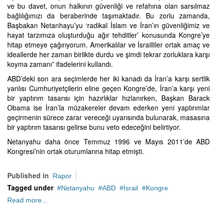
ve bu davet, onun halkının güvenliği ve refahına olan sarsılmaz
bağlılığımızı da beraberinde taşımaktadır. Bu zorlu zamanda,
Başbakan Netanhayu’yu ‘radikal İslam ve İran’ın güvenliğimiz ve
hayat tarzımıza oluşturduğu ağır tehditler’ konusunda Kongre’ye
hitap etmeye çağırıyorum. Amerikalılar ve İsrailliler ortak amaç ve
ideallerde her zaman birlikte durdu ve şimdi tekrar zorluklara karşı
koyma zamanı” ifadelerini kullandı.
ABD’deki son ara seçimlerde her iki kanadı da İran’a karşı sertlik
yanlısı Cumhuriyetçilerin eline geçen Kongre’de, İran’a karşı yeni
bir yaptırım tasarısı için hazırlıklar hızlanırken, Başkan Barack
Obama ise İran’la müzakereler devam ederken yeni yaptırımlar
geçirmenin sürece zarar vereceği uyarısında bulunarak, masasına
bir yaptırım tasarısı gelirse bunu veto edeceğini belirtiyor.
Netanyahu daha önce Temmuz 1996 ve Mayıs 2011’de ABD
Kongresi’nin ortak oturumlarına hitap etmişti.
Published in
Rapor
Tagged under
Netanyahu
ABD
İsrail
Kongre
Read more...