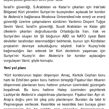
İsrail’in güvenliği, S.Arabistan ve Katar’ın çıkarları için Irak’taki
Bölgesel Kürt yönetimi Suriye’nin kuzeyinden açılacak bir koridor
ile Akdeniz’e bağlanaca Moskova Üniversitesi’nde enerji ve enerji
güvenliği üzerine çalışmalarını sürdüren Yardımcı Doçent Tuğçe
Sevim Varol, İsrail’in güvenliği, Suudi Arabistan ve Katar gibi
ülkelerin çıkarları doğrultusunda Ortadoğu’da İran, Irak ve
Suriye’den oluşan bir Şii bloğunun ABD ve NATO üyesi Batılı
devletler tarafından istenmediğini belirterek, bunun için Kürdistan
projesinin devreye sokulduğunu söyledi. Irak’ın Kuzey’inde
bağımsızlığını ilan edecek bir Kürt devletinin yaşaması için
Suriye’nin Kuzey’in den Akdeniz’e bir koridor açılacağını
vurgulayan Varol, şöyle konuştu:
Yeni yol planı
“Kürt koridorunun taşları döşeniyor. Amaç, Kerkük Ceyhan boru
hattı ile Erbil’den gelen boru hattının birleştiği Fişabur’dan itibaren
döşenmesi planlanan boru hattının yolunun üzerindeki güzergahı
boşaltmak. Bu boru hattının Halep üzerinden geçirilerek
Lazkiye’de Akdeniz’e ulaştırılması planlanıyor. Fişabur’dan Ayn el-
Arap’a doğru yeni bir çıkış yolu planlanıyor. Buraları da tabii ki
Peşmergeye verilecek. Kesinlikle ve kesinlikle ben buraya giren
peşmergenin hiç bir şekilde geri çıkacağını düşünmüyorum.