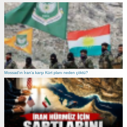
Mossad’ın İran'a karşı Kürt planı neden çöktü?