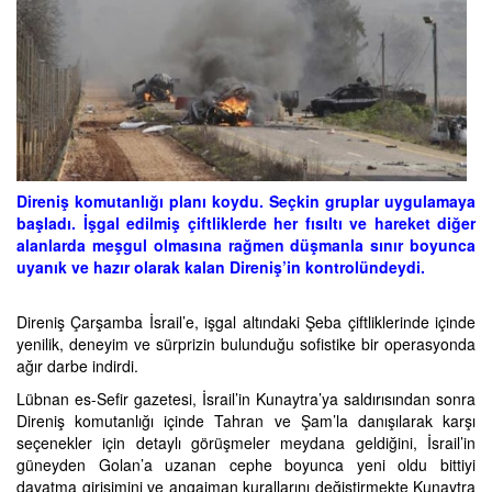
Direniş komutanlığı planı koydu. Seçkin gruplar uygulamaya
başladı. İşgal edilmiş çiftliklerde her fısıltı ve hareket diğer
alanlarda meşgul olmasına rağmen düşmanla sınır boyunca
uyanık ve hazır olarak kalan Direniş’in kontrolündeydi.
Direniş Çarşamba İsrail’e, işgal altındaki Şeba çiftliklerinde içinde
yenilik, deneyim ve sürprizin bulunduğu sofistike bir operasyonda
ağır darbe indirdi.
Lübnan es-­Sefir gazetesi, İsrail’in Kunaytra’ya saldırısından sonra
Direniş komutanlığı içinde Tahran ve Şam’la danışılarak karşı
seçenekler için detaylı görüşmeler meydana geldiğini, İsrail’in
güneyden Golan’a uzanan cephe boyunca yeni oldu bittiyi
dayatma girişimini ve angajman kurallarını değiştirmekte Kunaytra