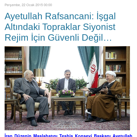
Perşembe, 22 Ocak 2015 00:00
Ayetullah Rafsancani: İşgal
Altındaki Topraklar Siyonist
Rejim İçin Güvenli Değil…
İran Düzenin Maslahatını Teşhis Konseyi Başkanı Ayetullah