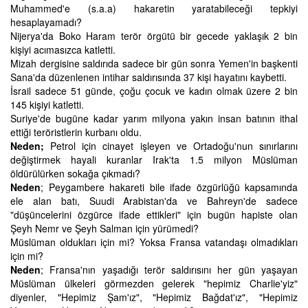
Muhammed'e (s.a.a) hakaretin yaratabileceği tepkiyi
hesaplayamadı?
Nijerya'da Boko Haram terör örgütü bir gecede yaklaşık 2 bin
kişiyi acımasızca katletti.
Mizah dergisine saldırıda sadece bir gün sonra Yemen'in başkenti
Sana'da düzenlenen intihar saldırısında 37 kişi hayatını kaybetti.
İsrail sadece 51 günde, çoğu çocuk ve kadın olmak üzere 2 bin
145 kişiyi katletti.
Suriye'de bugüne kadar yarım milyona yakın insan batının ithal
ettiği teröristlerin kurbanı oldu.
Neden;
Petrol için cinayet işleyen ve Ortadoğu'nun sınırlarını
değiştirmek hayali kuranlar Irak'ta 1.5 milyon Müslüman
öldürülürken sokağa çıkmadı?
Neden
; Peygambere hakareti bile ifade özgürlüğü kapsamında
ele alan batı, Suudi Arabistan'da ve Bahreyn'de sadece
"düşüncelerini özgürce ifade ettikleri" için bugün hapiste olan
Şeyh Nemr ve Şeyh Salman için yürümedi?
Müslüman oldukları için mi? Yoksa Fransa vatandaşı olmadıkları
için mi?
Neden
; Fransa'nın yaşadığı terör saldırısını her gün yaşayan
Müslüman ülkeleri görmezden gelerek "hepimiz Charlie'yiz"
diyenler, "Hepimiz Şam'ız", "Hepimiz Bağdat'ız", "Hepimiz