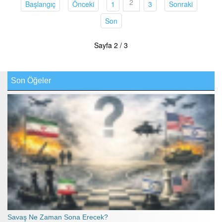
2
(current)
(current)
(current)
(current)
(current)
Başlangıç
Önceki
1
3
Sonraki
(current)
Son
Sayfa 2 / 3
Son Öğeler
Savaş Ne Zaman Sona Erecek?