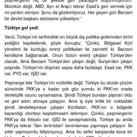
Mümkün değil. ABD, Ayn el Arap’ı tekrar Esad’a geri vermek için
mi yardım etmiyor. Şunu da gözlemliyoruz. Her geçen gün Barzani
bir devlet başkanı statüsüne yükseliyor.”
Türkiye gol yedi
Varol, Türkiye’nin tarihindeki en büyük dış politika gollerinden birini
yediğini kaydederek, şöyle konuştu: “Çünkü, Bölgesel Kürt
yönetimi ile kurduğu enerji politikaları ile zannetti ki, Barzani
kendisine bağlanacak. Onun bütün enerji çıkışları Türkiye’den
olacak. Ama Barzani Türkiye’den çıkışın değil, Suriye’den çıkışın
peşinde. Türkiye’nin düşman sayısı daha fazlalaştı. Esad var, PKK
var, PYD var, IŞİD var.
Peşmerge bile Türkiye’nin müttefiki değil. Türkiye bu sözde çözüm
sürecinde PKK’ya o kadar çok göz yumdu ki PKK’nın orada
devletçilik oyunu oynamasına. Şimdi Türkiye bundan pişman oldu
ve geri adım atmaya çalışıyor. Ama iş öyle kritik bir noktadaki
şimdi devletleşmeye çalışan Kürdistan, PKK’nın o bölgede
kazandığı otoriteyi kaybetmesini istemiyor. Çünkü, peşmergenin
PKK’ya da ihtiyacı var. IŞİD ile savaşmasında. Türkiye şu anda
PKK’ya tekrar ‘Sen teröristsin’ tanımlaması yapmaya çalışıyor. İki
yıldır yapmıyordu biliyorsunuz. Ama bu sefer karşısında koca bir