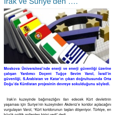
Irak ve Suriye’den ….
Moskova Üniversitesi’nde enerji ve enerji güvenliği üzerine
çalışan Yardımcı Doçent Tuğçe Sevim Varol, İsrail’in
güvenliği, S.Arabistan ve Katar’ın çıkarı doğrultusunda Orta
Doğu’da Kürdistan projesinin devreye sokulduğunu söyledi.
Irak’ın kuzeyinde bağımsızlığını ilan edecek Kürt devletinin
yaşaması için Suriye’nin kuzeyinden Akdeniz’e koridor açılacağını
vurgulayan Varol, “Kürt koridorunun taşları döşeniyor. Türkiye, en
büyük politik gollerden birini yedi” dedi.