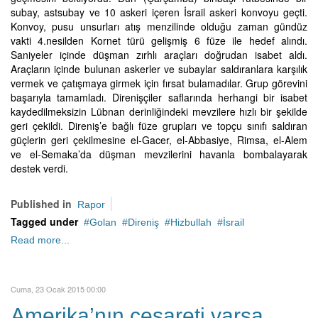
subay, astsubay ve 10 askeri içeren İsrail askeri konvoyu geçti.
Konvoy, pusu unsurları atış menzilinde olduğu zaman gündüz
vakti 4.nesilden Kornet türü gelişmiş 6 füze ile hedef alındı.
Saniyeler içinde düşman zırhlı araçları doğrudan isabet aldı.
Araçların içinde bulunan askerler ve subaylar saldıranlara karşılık
vermek ve çatışmaya girmek için fırsat bulamadılar. Grup görevini
başarıyla tamamladı. Direnişçiler saflarında herhangi bir isabet
kaydedilmeksizin Lübnan derinliğindeki mevzilere hızlı bir şekilde
geri çekildi. Direniş’e bağlı füze grupları ve topçu sınıfı saldıran
güçlerin geri çekilmesine el-­Gacer, el­-Abbasiye, Rimsa, el­-Alem
ve el­-Semaka’da düşman mevzilerini havanla bombalayarak
destek verdi.
Published in
Rapor
Tagged under
Golan
Direniş
Hizbullah
İsrail
Read more...
Cuma, 23 Ocak 2015 00:00
Amerika’nın cesareti varsa