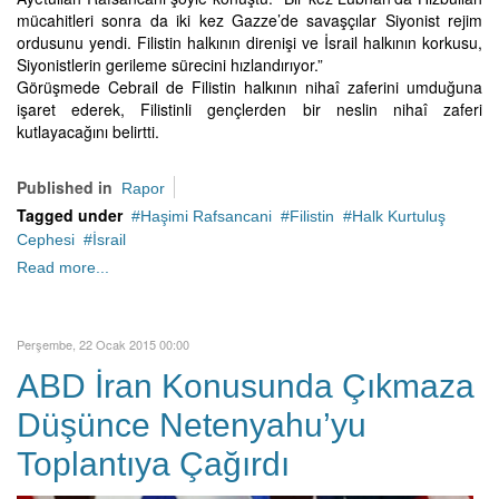
mücahitleri sonra da iki kez Gazze’de savaşçılar Siyonist rejim
ordusunu yendi. Filistin halkının direnişi ve İsrail halkının korkusu,
Siyonistlerin gerileme sürecini hızlandırıyor.”
Görüşmede Cebrail de Filistin halkının nihaî zaferini umduğuna
işaret ederek, Filistinli gençlerden bir neslin nihaî zaferi
kutlayacağını belirtti.
Published in
Rapor
Tagged under
Haşimi Rafsancani
Filistin
Halk Kurtuluş
Cephesi
İsrail
Read more...
Perşembe, 22 Ocak 2015 00:00
ABD İran Konusunda Çıkmaza
Düşünce Netenyahu’yu
Toplantıya Çağırdı