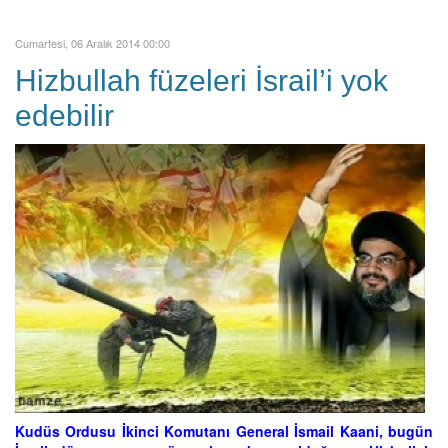
Cumartesi, 06 Aralık 2014 00:00
Hizbullah füzeleri İsrail’i yok
edebilir
Kudüs Ordusu İkinci Komutanı General İsmail Kaani, bugün