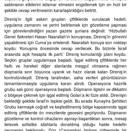
saldırısının etkilerini istismar etmesini engellemek için en hızlı bir
şekilde cevap verilmesinin kararlaştırıldığını belirtti.
Direniş’in ilgili askeri grupları çiftliklerde vurulacak hedefi,
uygulama zamanını ve yerini belirlemek için gözetleme yapması
için görevlendirdiğini yazan gazete şunlara değindi: “Hizbullah
Genel Sekreteri Hasan Nasrallah’ın konuşması, Direniş’in görevini
yapabilmesi için Cuma’ya ertelendi. Nasrallah konuya son noktayı
koydu: ‘Konuşma öncesinde cevap verilecek. Bu bizimle İsrail
arasında açık hesapta ilk parti.’ Direniş komutanlığı planı koydu.
Seçkin gruplar uygulamaya başladı. İşgal edilmiş çiftliklerde her
fısıltı ve hareket diğer alanlarda meşgul olmasına rağmen
düşmanla sınır boyunca uyanık ve hazır olarak kalan Direniş’in
kontrolündeydi. Direniş tarafından, saha verileri görüntüsünün
tamamlanmasıyla uygulama kararı alındı. Operasyona hazırlık
grubu salı günü operasyona başladı. Düşmanın ilgisini ve dikkatini
o bölgeye çekmek için işgal edilmiş Golan’a iki füze atıldı. Direnişin
beklediği şekilde İsrail’in tepkisi geldi. Bu sırada Kunaytra Şehitleri
Grubu karmaşık coğrafi ve keşfedilmemiş bölge kapsamında işgal
edilmiş çiftliklerde ön mevzilerde gecesini geçiriyordu. Düşmanın
gözetleme ve kontrol cihazlarını aşmayı başardıktan sonra, mesajı
iletecek sofistike silahlarla donatılmış olduğu halde hedefin
geçmesini bekliyordu. Dün (Çarşamba) binbaşı rütbesinde bir