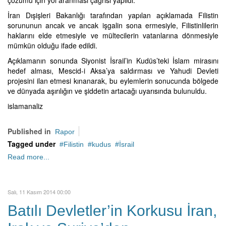
çözümü için yol aranması çağrısı yapıldı.
İran Dışişleri Bakanlığı tarafından yapılan açıklamada Filistin
sorununun ancak ve ancak işgalin sona ermesiyle, Filistinlilerin
haklarını elde etmesiyle ve mültecilerin vatanlarına dönmesiyle
mümkün olduğu ifade edildi.
Açıklamanın sonunda Siyonist İsrail’in Kudüs’teki İslam mirasını
hedef alması, Mescid-i Aksa’ya saldırması ve Yahudi Devleti
projesini ilan etmesi kınanarak, bu eylemlerin sonucunda bölgede
ve dünyada aşırılığın ve şiddetin artacağı uyarısında bulunuldu.
islamanaliz
Published in
Rapor
Tagged under
Filistin
kudus
İsrail
Read more...
Salı, 11 Kasım 2014 00:00
Batılı Devletler’in Korkusu İran,