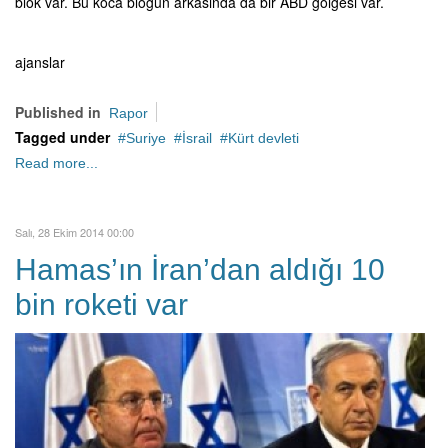
blok var. Bu koca bloğun arkasında da bir ABD gölgesi var.
ajanslar
Published in
Rapor
Tagged under
Suriye
İsrail
Kürt devleti
Read more...
Salı, 28 Ekim 2014 00:00
Hamas’ın İran’dan aldığı 10
bin roketi var