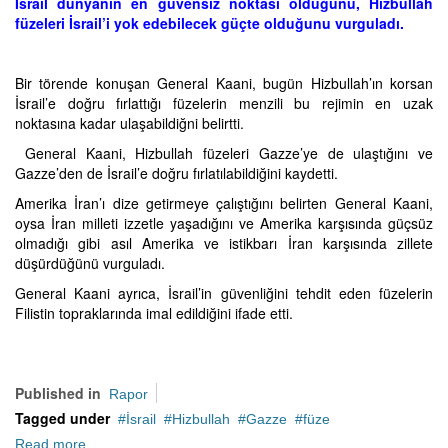
İsrail dünyanın en güvensiz noktası olduğunu, Hizbullah
füzeleri İsrail’i yok edebilecek güçte olduğunu vurguladı.
Bir törende konuşan General Kaani, bugün Hizbullah’ın korsan
İsrail’e doğru fırlattığı füzelerin menzili bu rejimin en uzak
noktasına kadar ulaşabildiğni belirtti.
General Kaani, Hizbullah füzeleri Gazze’ye de ulaştığını ve
Gazze’den de İsrail’e doğru fırlatılabildiğini kaydetti.
Amerika İran’ı dize getirmeye çalıştığını belirten General Kaani,
oysa İran milleti izzetle yaşadığını ve Amerika karşısında güçsüz
olmadığı gibi asıl Amerika ve istikbarı İran karşısında zillete
düşürdüğünü vurguladı.
General Kaani ayrıca, İsrail’in güvenliğini tehdit eden füzelerin
Filistin topraklarında imal edildiğini ifade etti.
Published in
Rapor
Tagged under
İsrail
Hizbullah
Gazze
füze
Read more...