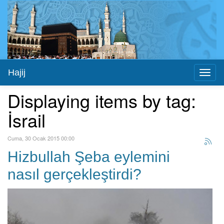
Hajij
Toggl
naviga
Displaying items by tag:
İsrail
Cuma, 30 Ocak 2015 00:00
Hizbullah Şeba eylemini
nasıl gerçekleştirdi?