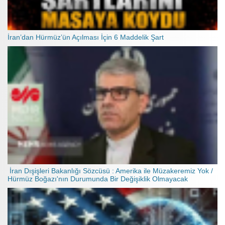
İran’dan Hürmüz’ün Açılması İçin 6 Maddelik Şart
İran Dışişleri Bakanlığı Sözcüsü : Amerika ile Müzakeremiz Yok /
Hürmüz Boğazı'nın Durumunda Bir Değişiklik Olmayacak