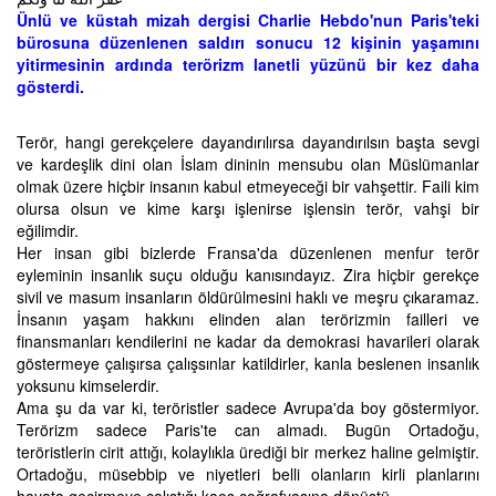
Ünlü ve küstah mizah dergisi Charlie Hebdo'nun Paris'teki
bürosuna düzenlenen saldırı sonucu 12 kişinin yaşamını
yitirmesinin ardında terörizm lanetli yüzünü bir kez daha
gösterdi.
Terör, hangi gerekçelere dayandırılırsa dayandırılsın başta sevgi
ve kardeşlik dini olan İslam dininin mensubu olan Müslümanlar
olmak üzere hiçbir insanın kabul etmeyeceği bir vahşettir. Faili kim
olursa olsun ve kime karşı işlenirse işlensin terör, vahşi bir
eğilimdir.
Her insan gibi bizlerde Fransa'da düzenlenen menfur terör
eyleminin insanlık suçu olduğu kanısındayız. Zira hiçbir gerekçe
sivil ve masum insanların öldürülmesini haklı ve meşru çıkaramaz.
İnsanın yaşam hakkını elinden alan terörizmin failleri ve
finansmanları kendilerini ne kadar da demokrasi havarileri olarak
göstermeye çalışırsa çalışsınlar katildirler, kanla beslenen insanlık
yoksunu kimselerdir.
Ama şu da var ki, teröristler sadece Avrupa'da boy göstermiyor.
Terörizm sadece Paris'te can almadı. Bugün Ortadoğu,
teröristlerin cirit attığı, kolaylıkla ürediği bir merkez haline gelmiştir.
Ortadoğu, müsebbip ve niyetleri belli olanların kirli planlarını
hayata geçirmeye çalıştığı kaos coğrafyasına dönüştü.