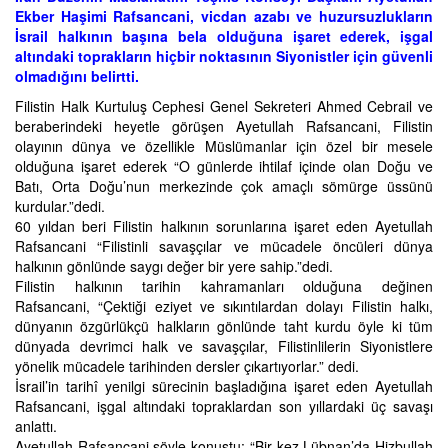
Ekber Haşimi Rafsancani, vicdan azabı ve huzursuzlukların
İsrail halkının başına bela olduğuna işaret ederek, işgal
altındaki toprakların hiçbir noktasının Siyonistler için güvenli
olmadığını belirtti.
Filistin Halk Kurtuluş Cephesi Genel Sekreteri Ahmed Cebrail ve
beraberindeki heyetle görüşen Ayetullah Rafsancani, Filistin
olayının dünya ve özellikle Müslümanlar için özel bir mesele
olduğuna işaret ederek “O günlerde ihtilaf içinde olan Doğu ve
Batı, Orta Doğu’nun merkezinde çok amaçlı sömürge üssünü
kurdular.”dedi.
60 yıldan beri Filistin halkının sorunlarına işaret eden Ayetullah
Rafsancani “Filistinli savaşçılar ve mücadele öncüleri dünya
halkının gönlünde saygı değer bir yere sahip.”dedi.
Filistin halkının tarihin kahramanları olduğuna değinen
Rafsancani, “Çektiği eziyet ve sıkıntılardan dolayı Filistin halkı,
dünyanın özgürlükçü halkların gönlünde taht kurdu öyle ki tüm
dünyada devrimci halk ve savaşçılar, Filistinlilerin Siyonistlere
yönelik mücadele tarihinden dersler çıkartıyorlar.” dedi.
İsrail’in tarihî yenilgi sürecinin başladığına işaret eden Ayetullah
Rafsancani, işgal altındaki topraklardan son yıllardaki üç savaşı
anlattı.
Ayetullah Rafsancani şöyle konuştu: “Bir kez Lübnan’da Hizbullah