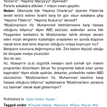
Yemen'iz", "Hepimiz Nijerya'yız" diyemedi?
Paris'te sokaklara dökülen 1 milyon insanı geçelim.
Neden
; Ülkemizde bile "Hepimiz Charlie'yiz" diyenler Filistin'de
devlet terörü estiren İsrail'e karşı bir gün olsun sokaklara çıkıp
"Hepimiz Filistin'iz", "Hepimiz Kudus'üz" demedi?
"Müslümanların Hz. Muhammed betimlemesine karşı hassas
olduğunu biliyoruz" diyen ABD sözcüsü, saldırıdan sonra bile
Peygamber karikatürü ile Müslümanları tahrik etmeye devam
eden mizah dergisinin küstahlığını onaylarken en azında düşünce
olarak kime dost kime düşman olduğunu ortaya koymuyor mu?
Medyanın tutumuna değinmiyoruz bile. Zira batının ikiyüzlü olduğu
bir dünyada medya yüzsüzdür.
Son bir söz;
Hz. Hüseyin'in (a.s) özgürlük mesajını canlı tutmak için matem
programları düzenleyen Şia'ya "bu programlar kabuk tutan yarayı
kaşımaktır" diyen sözde aydınlar, dekanlar, profesörler neden ABD
sözcüsünün "Müslümanların Hz. Muhammed tasvirine karşı
hassas olduğunu biliyoruz" açıklamasına "Müslümanların yarasına
tuz basmak" olarak tepki göstermiyor?
Published in
İÇten Gelen Yazilar
Tagged under
Charlie Hebdo
terörizm
Paris
İsrail
Hz