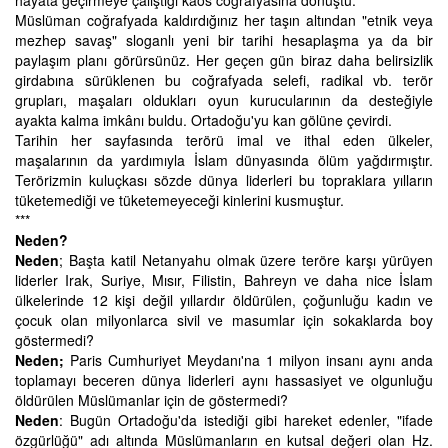
Müslüman coğrafyada kaldırdığınız her taşın altından "etnik veya
mezhep savaş" sloganlı yeni bir tarihi hesaplaşma ya da bir
paylaşım planı görürsünüz. Her geçen gün biraz daha belirsizlik
girdabına sürüklenen bu coğrafyada selefi, radikal vb. terör
grupları, maşaları oldukları oyun kurucularının da desteğiyle
ayakta kalma imkânı buldu. Ortadoğu'yu kan gölüne çevirdi.
Tarihin her sayfasında terörü imal ve ithal eden ülkeler,
maşalarının da yardımıyla İslam dünyasında ölüm yağdırmıştır.
Terörizmin kuluçkası sözde dünya liderleri bu topraklara yılların
tüketemediği ve tüketemeyeceği kinlerini kusmuştur.
***
Neden?
Neden
; Başta katil Netanyahu olmak üzere teröre karşı yürüyen
liderler Irak, Suriye, Mısır, Filistin, Bahreyn ve daha nice İslam
ülkelerinde 12 kişi değil yıllardır öldürülen, çoğunluğu kadın ve
çocuk olan milyonlarca sivil ve masumlar için sokaklarda boy
göstermedi?
Neden;
Paris Cumhuriyet Meydanı'na 1 milyon insanı aynı anda
toplamayı beceren dünya liderleri aynı hassasiyet ve olgunluğu
öldürülen Müslümanlar için de göstermedi?
Neden
: Bugün Ortadoğu'da istediği gibi hareket edenler, "ifade
özgürlüğü" adı altında Müslümanların en kutsal değeri olan Hz.