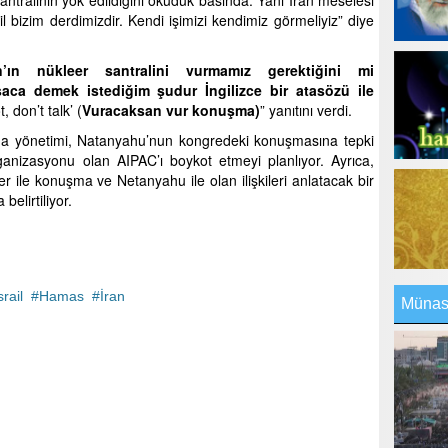
tralinin yok edildiğini okuduk basında. Yani İran meselesi
bizim derdimizdir. Kendi işimizi kendimiz görmeliyiz” diye
’ın nükleer santralini vurmamız gerektiğini mi
saca demek istediğim şudur İngilizce bir atasözü ile
, don’t talk’ (
Vuracaksan vur konuşma)
” yanıtını verdi.
ma yönetimi, Natanyahu’nun kongredeki konuşmasına tepki
nizasyonu olan AIPAC’ı boykot etmeyi planlıyor. Ayrıca,
ile konuşma ve Netanyahu ile olan ilişkileri anlatacak bir
elirtiliyor.
srail
Hamas
İran
Münasi