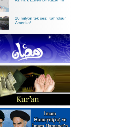
Az Fark Edilen Bir Kazanım
20 milyon tek ses: Kahrolsun
Amerika!