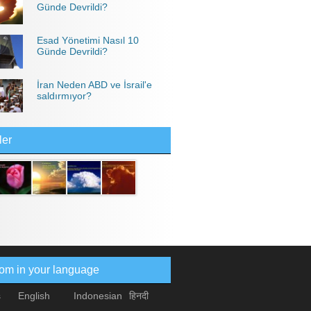
Günde Devrildi?
Esad Yönetimi Nasıl 10
Günde Devrildi?
İran Neden ABD ve İsrail'e
saldırmıyor?
ler
com in your language
s
English
Indonesian
हिनदी