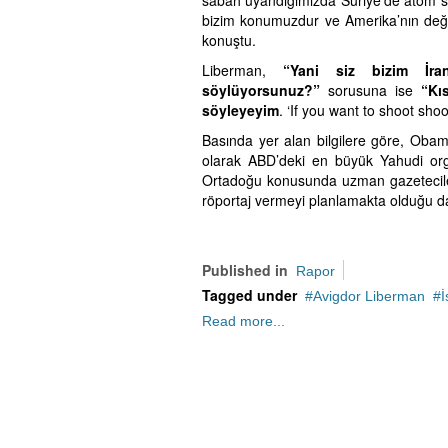
sabah uyandığımızda Suriye’de atom san
bizim konumuzdur ve Amerika’nın değil 
konuştu.
Liberman,
“Yani siz bizim İran
söylüyorsunuz?”
sorusuna ise
“Kı
söyleyeyim
. ‘If you want to shoot shoot
Basında yer alan bilgilere göre, Oba
olarak ABD’deki en büyük Yahudi orga
Ortadoğu konusunda uzman gazeteciler 
röportaj vermeyi planlamakta olduğu da b
Published in
Rapor
Tagged under
Avigdor Liberman
İ
Read more...