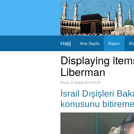
Hajij
Ana Sayfa
Rapor
Ma
Displaying item
Liberman
Pazar, 22 Şubat 2015 00:00
İsrail Dışişleri B
konusunu bitireme