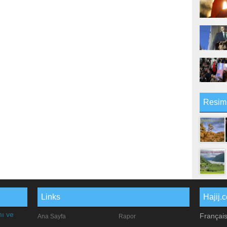
Resim
Links
Hajij.
mı ve
Françai
Ana Sayfa
Rapor