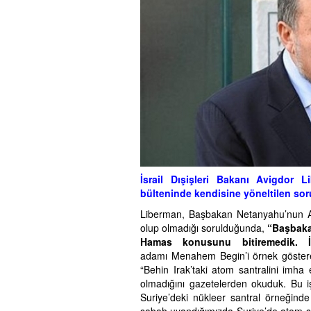
İsrail Dışişleri Bakanı Avigdor 
bülteninde kendisine yöneltilen soru
Liberman, Başbakan Netanyahu’nun A
olup olmadığı sorulduğunda,
“Başbaka
Hamas konusunu bitiremedik. İr
adamı Menahem Begin’i örnek gösteren
“Behin Irak’taki atom santralini imha 
olmadığını gazetelerden okuduk. Bu i
Suriye’deki nükleer santral örneğinde