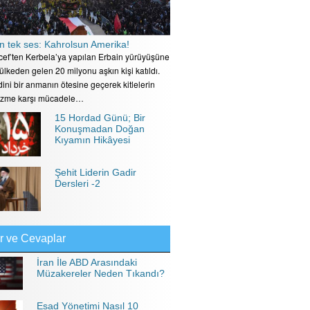
n tek ses: Kahrolsun Amerika!
ecef’ten Kerbela’ya yapılan Erbain yürüyüşüne
 ülkeden gelen 20 milyonu aşkın kişi katıldı.
ini bir anmanın ötesine geçerek kitlelerin
izme karşı mücadele…
15 Hordad Günü; Bir
Konuşmadan Doğan
Kıyamın Hikâyesi
Şehit Liderin Gadir
Dersleri -2
r ve Cevaplar
İran İle ABD Arasındaki
Müzakereler Neden Tıkandı?
Esad Yönetimi Nasıl 10