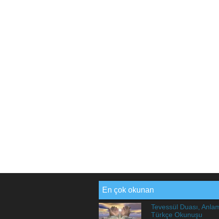
En çok okunan
Tevessül Duası, Anla
Türkçe Okunuşu