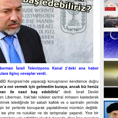
Liberman İsrail Televizyonu Kanal 2’deki ana haber
lara ilginç cevaplar verdi.
BD Kongresi’nde yapacağı konuşmanın kendisince doğru
n’a not vermek için gelmedim buraya, ancak biz henüz
an ile nasıl baş edebiliriz”
dedi. İsrail Devlet
 Liberman, Irak’taki nükleer santral imhasını kastederek
etmek istediğinde bir sabah kalktık ve o santralin yerinde
şin bir yerlerde konuşarak yapılabilmesi mümkün değildir.
 ise yine ne nutuklar ne de tartışmalar yaşandı. Yine bir