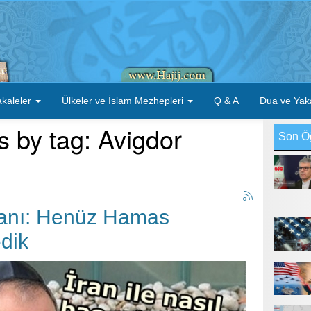
kaleler
Ülkeler ve İslam Mezhepleri
Q & A
Dua ve Yak
s by tag: Avigdor
Son Ö
akanı: Henüz Hamas
dik