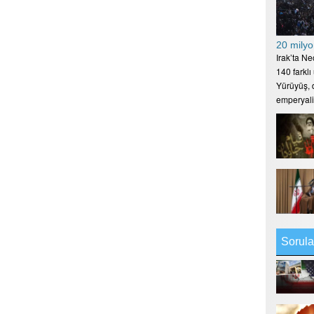
20 milyo
Irak’ta N
140 farklı
Yürüyüş, d
emperyal
Sorula