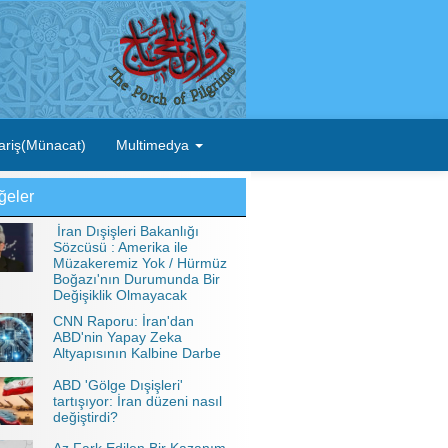
ariş(Münacat)
Multimedya
ğeler
İran Dışişleri Bakanlığı
Sözcüsü : Amerika ile
Müzakeremiz Yok / Hürmüz
Boğazı'nın Durumunda Bir
Değişiklik Olmayacak
CNN Raporu: İran'dan
ABD'nin Yapay Zeka
Altyapısının Kalbine Darbe
ABD 'Gölge Dışişleri'
tartışıyor: İran düzeni nasıl
değiştirdi?