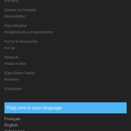
Ehli Beyt
Sorular ve Cevaplar
Münasibetler
Hacc Misajlari
Peygamber(s.a.v) hanımlarının
Kur’an’ın Huzurunda
Kur’an
Münacat
Ahlak ve İrfan
İÇten Gelen Yazilar
Resimler
Kütüphane
Hajij.com in your language
Français
English