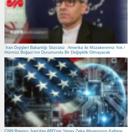
İran Dışişleri Bakanlığı Sözcüsü : Amerika ile Müzakeremiz Yok /
Hürmüz Boğazı'nın Durumunda Bir Değişiklik Olmayacak
CNN Raporu: İran'dan ABD'nin Yapay Zeka Altyapısının Kalbine