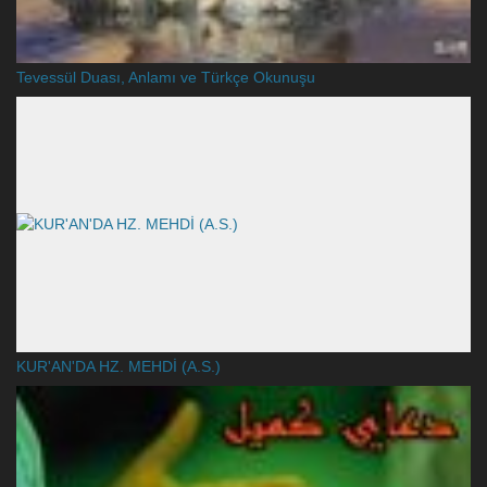
Tevessül Duası, Anlamı ve Türkçe Okunuşu
KUR'AN'DA HZ. MEHDİ (A.S.)