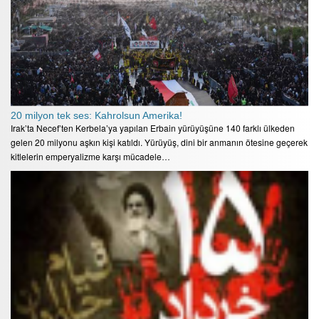
20 milyon tek ses: Kahrolsun Amerika!
Irak’ta Necef’ten Kerbela’ya yapılan Erbain yürüyüşüne 140 farklı ülkeden
gelen 20 milyonu aşkın kişi katıldı. Yürüyüş, dini bir anmanın ötesine geçerek
kitlelerin emperyalizme karşı mücadele…