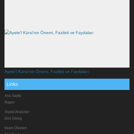
Ayete'l Kürsi'nin Önemi, Fazileti ve Faydaları
Links
Ana Sayfa
Rapor
Siyasi Analizler
Dini Görüş
İslam Ülkeleri