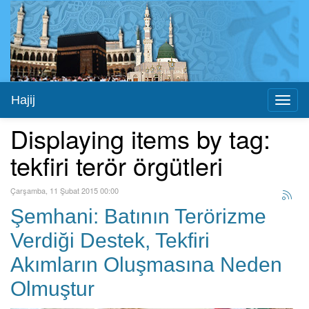
Hajij
Toggl
naviga
Displaying items by tag:
tekfiri terör örgütleri
Çarşamba, 11 Şubat 2015 00:00
Şemhani: Batının Terörizme
Verdiği Destek, Tekfiri
Akımların Oluşmasına Neden
Olmuştur