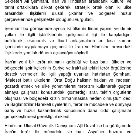
Sekreteri Ali Şemhani, İran ve Hindistan arasıdanki kültürel ve
tarihi ortaklıklara dikkat çekerek, stratejik ortak olan iki ülke
arasındaki ilişkilerin ulusal çıkarlar ve bölgesel huzur
çerçevelerinde gelişmekte olduğunu vurguladı.
Şemhani bu görüşmede ayrıca iki ülkenin liman yapımı ve demir
yolları ile ilgili işbirliklerinin gelişmesini ilgi ile karşıladığını
belirterek, ekonomik ve ticari anlaşmaların en kısa zaman
içerisinde uygulamaya geçmesi ile İran ve Hindistan arasındaki
ilişkilerde yeni bir dönem açılacağını söyledi.
İran'ın yeni bir terör akımının geliştiği ve bazı batılı ülkeler ve
bölgedeki işbirlikçilerinin Suriye ve Irak'taki tekfiri terör örgütlerine
destek vermeleri ile ilgili yaptığı uyarıları hatırlatan Şemhani,
"Malesef batılı ülkelerin, Orta Doğu halkının hakları ve iradesini
gözardı etmek ve ülke yönetimlerini terörizm kullanarak güçten
almaya çalışması konusundaki gösterdiği ısrar, tekfiri örgütlerin
oluşması ve bölgedeki krizin tırmanmasına neden olmuştur" dedi
ve Bağlantızılar Hareketi üyelerinin, terör ile mücadele ve dünyaya
barış ve huzur kazandımak konusunda daha ciddi çalışmalar
gerçekleştirmesi gerektiğini ekledi.
Hindistan Ulusal Güvenlik Danışmanı Ajit Doval ise bu görüşmede
İran'ın terör ile mücadele ve batı Asya'nın huzuru ve