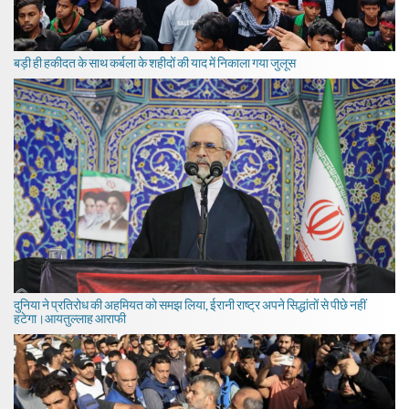
बड़ी ही हकीदत के साथ कर्बला के शहीदों की याद में निकाला गया जुलूस
दुनिया ने प्रतिरोध की अहमियत को समझ लिया, ईरानी राष्ट्र अपने सिद्धांतों से पीछे नहीं
हटेगा।आयतुल्लाह आराफी