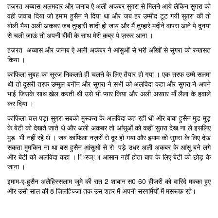
हज़रत अब्बास अलमदार और जनाब ऐ अली अकबर सुग़रा से मिलने आये लेकिन सुग़रा को
वही जवाब दिया जो इमाम हुसैन ने दिया था और जब हर उम्मीद टूट गयी सुग़रा की तो
बोली भैया अली अकबर जब तुम्हारी शादी हो जाय और मैं तुम्हारे मदीने वापस आने पे दुनया
से चली जाऊं तो अपनी बीवी के साथ मेरी क़ब्र पे ज़रूर आना ।
हज़रत अब्बास और जनाब ऐ अली अकबर ने आंसुओं से भरी आँखों से सुग़रा को रुखसत
किया ।
काफिला सुबह का सूरज निकलते ही चलने के लिए तैयार हो गया । एक तरफ उम्मे सलमा
थी तो दूसरी तरफ उम्मुल बनीन और सुग़रा ने सभी को अलविदा कहा और सुग़रा ने अपने
भाई जिसके साथ खेल करती थी उसे भी प्यार किया और अली असग़र माँ लैला के हवाले
कर दिया ।
काफिला चल पड़ा सुग़रा सबको मुस्करा के अलविदा कह रही थी और बाबा हुसैन मुड मुड़
के बेटी को देखते जाते थे और अली अकबर तो आंसुओं को कहीं सुग़रा देख ना ले इसलिए
मुड़ भी नहीं रहे थे । जब काफिला नज़रों से दूर हो गया और इमाम को सुग़रा के लिए देख
सकता मुमकिन ना था बस हुसैन आंसुओं से रो पड़े उधर अली अकबर के आंसू बने लगे
और बेटी को अलविदा कहा । िस्ञ्ा आसान नहीं होता बाप के लिए बेटी को छोड़ के
जाना ।
इमाम-ए-हुसैन अलैहिस्सलाम जुमे की रात 2 शाबान स0 60 हीजरी को वारिदे मक्का हुए
और उसी साल की 8 ज़िलहिज्जा तक उस शहर में अपनी सरगर्मियों में मसरूफ़ रहे।