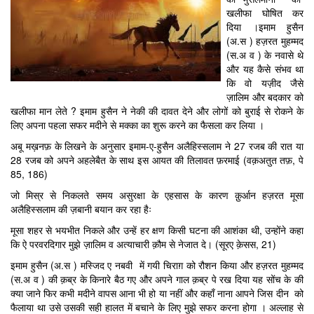
खलीफा घोषित कर
दिया ।इमाम हुसैन
(अ.स ) हज़रत मुहम्मद
(स.अ व ) के नवासे थे
और यह कैसे संभव था
कि वो यज़ीद जैसे
ज़ालिम और बदकार को
खलीफा मान लेते ? इमाम हुसैन ने नेकी की दावत देने और लोगों को बुराई से रोकने के
लिए अपना पहला सफर मदीने से मक्का का शुरू करने का फैसला कर लिया ।
अबू मख़नफ़ के लिखने के अनुसार इमाम-ए-हुसैन अलैहिस्सलाम ने 27 रजब की रात या
28 रजब को अपने अहलेबैत के साथ इस आयत की तिलावत फ़रमाई (वक़अतुत तफ़, पे
85, 186)
जो मिस्र से निकलते समय असुरक्षा के एहसास के कारण क़ुर्आन हज़रत मूसा
अलैहिस्सलाम की ज़बानी बयान कर रहा हैः
मूसा शहर से भयभीत निकले और उन्हें हर क्षण किसी घटना की आशंका थी, उन्होंने कहा
कि ऐ परवरदिगार मुझे ज़ालिम व अत्याचारी क़ौम से नेजात दे। (सूरए क़ेसस, 21)
इमाम हुसैन (अ.स ) मस्जिद ए नबवी में गयी चिराग़ को रौशन किया और हज़रत मुहम्मद
(स.अ व ) की क़ब्र के किनारे बैठ गए और अपने गाल क़ब्र पे रख दिया यह सोंच के की
क्या जाने फिर कभी मदीने वापस आना भी हो या नहीं और कहाँ नाना आपने जिस दीन को
फैलाया था उसे उसकी सही हालत में बचाने के लिए मुझे सफर करना होगा । अल्लाह से