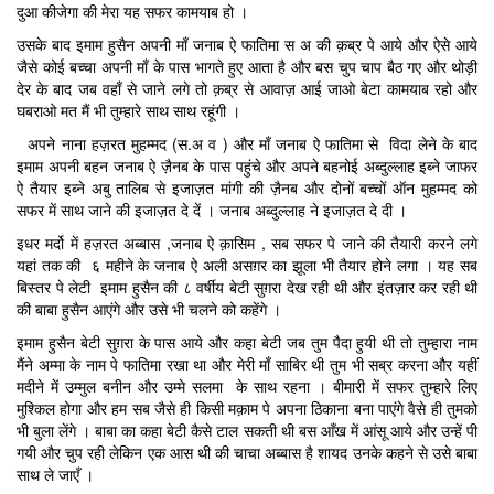
दुआ कीजेगा की मेरा यह सफर कामयाब हो ।
उसके बाद इमाम हुसैन अपनी माँ जनाब ऐ फातिमा स अ की क़ब्र पे आये और ऐसे आये
जैसे कोई बच्चा अपनी माँ के पास भागते हुए आता है और बस चुप चाप बैठ गए और थोड़ी
देर के बाद जब वहाँ से जाने लगे तो क़ब्र से आवाज़ आई जाओ बेटा कामयाब रहो और
घबराओ मत मैं भी तुम्हारे साथ साथ रहूंगी ।
अपने नाना हज़रत मुहम्मद (स.अ व ) और माँ जनाब ऐ फातिमा से विदा लेने के बाद
इमाम अपनी बहन जनाब ऐ ज़ैनब के पास पहुंचे और अपने बहनोई अब्दुल्लाह इब्ने जाफर
ऐ तैयार इब्ने अबु तालिब से इजाज़त मांगी की ज़ैनब और दोनों बच्चों ऑन मुहम्मद को
सफर में साथ जाने की इजाज़त दे दें । जनाब अब्दुल्लाह ने इजाज़त दे दी ।
इधर मर्दो में हज़रत अब्बास ,जनाब ऐ क़ासिम , सब सफर पे जाने की तैयारी करने लगे
यहां तक की ६ महीने के जनाब ऐ अली असग़र का झूला भी तैयार होने लगा । यह सब
बिस्तर पे लेटी इमाम हुसैन की ८ वर्षीय बेटी सुग़रा देख रही थी और इंतज़ार कर रही थी
की बाबा हुसैन आएंगे और उसे भी चलने को कहेंगे ।
इमाम हुसैन बेटी सुग़रा के पास आये और कहा बेटी जब तुम पैदा हुयी थी तो तुम्हारा नाम
मैंने अम्मा के नाम पे फातिमा रखा था और मेरी माँ साबिर थी तुम भी सब्र करना और यहीं
मदीने में उम्मुल बनीन और उम्मे सलमा के साथ रहना । बीमारी में सफर तुम्हारे लिए
मुश्किल होगा और हम सब जैसे ही किसी मक़ाम पे अपना ठिकाना बना पाएंगे वैसे ही तुमको
भी बुला लेंगे । बाबा का कहा बेटी कैसे टाल सकती थी बस आँख में आंसू आये और उन्हें पी
गयी और चुप रही लेकिन एक आस थी की चाचा अब्बास है शायद उनके कहने से उसे बाबा
साथ ले जाएँ ।