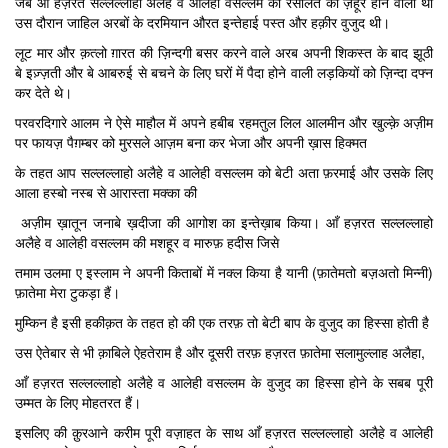
जब आँ हज़रत सल्लल्लाहो अलैहे व आलेही वसल्लम की रेसालत का ज़हूर होने वाला था
उस दौरान जाहिल अरबों के दरमियान औरत इन्तेहाई पस्त और हक़ीर वुजुद थी।
लूट मार और क़त्लो ग़ारत की ज़िन्दगी बसर करने वाले अरब अपनी शिकस्त के बाद झूठी
बे इज़्ज़ती और बे आबरुई से बचने के लिए घरों में पैदा होने वाली लड़कियों को ज़िन्दा दफ्न
कर देते थे।
परवरदिगारे आलम ने ऐसे माहौल में अपने हबीब रहमतुल लिल आलमीन और खुल्क़े अज़ीम
पर फायज़ पैग़म्बर को मुरसले आज़म बना कर भेजा और अपनी ख़ास हिक्मत
के तहत आप सल्लल्लाहो अलैहे व आलेही वसल्लम को बेटी अता फ़रमाई और उसके लिए
आला हस्बो नस्ब से आरास्ता मक्का की
अज़ीम ख़ातून जनाबे ख़दीजा की आगोश का इन्तेख़ाब किया। आँ हज़रत सल्लल्लाहो
अलैहे व आलेही वसल्लम की मशहूर व मारुफ़ हदीस जिसे
तमाम उलमा ए इस्लाम ने अपनी किताबों में नक्ल किया है यानी (फ़ातेमतो बज़अतो मिन्नी)
फ़ातेमा मेरा टुकड़ा हैं।
मुम्किन है इसी हकीक़त के तहत हो की एक तरफ़ तो बेटी बाप के वुजुद का हिस्सा होती है
उस ऐतेबार से भी क़ाबिले ऐहतेराम है और दूसरी तरफ़ हज़रत फ़ातेमा सलामुल्लाह अलैहा,
आँ हज़रत सल्लल्लाहो अलैहे व आलेही वसल्लम के वुजुद का हिस्सा होने के सबब पूरी
उम्मत के लिए मोहतरत हैं।
इसलिए की क़ुरआने करीम पूरी वज़ाहत के साथ आँ हज़रत सल्लल्लाहो अलैहे व आलेही