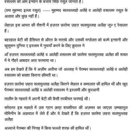
वसल्लम को आम इन्सान के बजाय सिर्फ़ रसूल जानता है।
(वमा मुहम्मद इल्ला रसूल) ----- मुहम्मद सल्लल्लाहो अलैहे व आलेही वसल्लम रसूल के
अलावा और कुछ नहीं हैं।
लेहाज़ा इस आयत की रौशनी में हज़रत फ़ातेमा ज़हरा सलामुल्लाह अलैहा जुज़् ए रेसालत
हैं।
बहरहाल बेटी की हैसियत से औरत के मरतबे और उसकी मन्ज़ेलत को बज़्मे इन्सानी और
ख़ुसुसन दुनिया ए इस्लाम में नुमायाँ करने के लिए क़ुदरत ने
आँ हज़रत सल्लल्लाहो अलैहे व आलेही वसल्लम को फ़ातेमा सलामुल्लाह अलैहा की शक्ल
में ये गौहरे आबदार अता फरमाया था।
अब हम देखते हैं कि ये अज़ीम अतीया जो अल्लाह ने पैग़म्बर सल्लल्लाहो अलैहे व आलेही
वसल्लम को बख्शा कितना क़ीमती था।
हज़रत फ़ातेमा ज़हरा सलामुल्लाह अलैहा कितने सेफ़ात व कमालात की हामिल थीं और खुद
पैग़म्बर सल्लल्लाहो अलैहे व आलेही वसल्लम ने इस्लामी और कुरआनी
तालीम के गहवारे में अपनी बेटी की कैसी तरबीयत फरमाई थी।
सरेदस्त इस मक़ाले में उस ग्रान क़द्र शख्सीयत की अज़मत का जाएज़ा उम्महातुल
मोमिनीन के अक़वाल में लेते हैं और ये देखते हैं कि हज़रत फ़ातेमा ज़हरा सलामुल्लाह
अलैहा
अज़्वाजे पैग़म्बर की निगाह में किस फज़्लो शरफ़ की हामिल थीं।