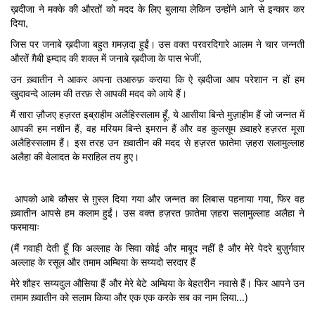
ख़दीजा ने मक्के की औरतों को मदद के लिए बुलाया लेकिन उन्होंने आने से इन्कार कर
दिया,
जिस पर जनाबे ख़दीजा बहुत ग़मज़दा हुईं। उस वक्त परवरदिगारे आलम ने चार जन्नती
औरतें ग़ैबी इम्दाद की शक्ल में जनाबे ख़दीजा के पास भेजीं,
उन ख़्वातीन ने आकर अपना तआरुफ़ कराया कि ऐ ख़दीजा आप परेशान न हों हम
खुदावन्दे आलम की तरफ़ से आपकी मदद को आये हैं।
मैं सारा ज़ौजए हज़रत इब्राहीम अलैहिस्सलाम हूँ, ये आसीया बिन्ते मुज़ाहीम हैं जो जन्नत में
आपकी हम नशीन हैं, वह मरियम बिन्ते इमरान हैं और वह कुलसूम ख़्वाहरे हज़रत मूसा
अलैहिस्सलाम हैं। इस तरह उन ख़्वातीन की मदद से हज़रत फ़ातेमा ज़हरा सलामुल्लाह
अलैहा की वेलादत के मराहिल तय हुए।
आपको आबे कौसर से ग़ुस्ल दिया गया और जन्नत का लिबास पहनाया गया, फिर वह
ख़्वातीन आपसे हम कलाम हुईं। उस वक्त हज़रत फ़ातेमा ज़हरा सलामुल्लाह अलैहा ने
फरमायाः
(मैं गवाही देती हूँ कि अल्लाह के सिवा कोई और माबूद नहीं है और मेरे पेदरे बुज़ुर्गवार
अल्लाह के रसूल और तमाम अम्बिया के सय्यदो सरदार हैं
मेरे शौहर सय्यदुल औसिया हैं और मेरे बेटे अम्बिया के बेहतरीन नवासे हैं। फिर आपने उन
तमाम ख़्वातीन को सलाम किया और एक एक करके सब का नाम लिया...)