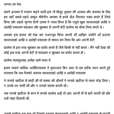
जन्नत का मेवा
दामने इस्लाम में परवान चढ़ने वाली इस नौ मौलूद दुख्तर की अज़्मत और करामत के लिए
हम यहाँ सबसे पहले उम्मुल मोमेनीन आयशा से हस्बे ज़ैल रिवायत नक्ल करते हैं जिसे
शिया और अहले सुन्नत दोनों उलमा ने नक्ल किया है कि रसूले खुदा सल्लल्लाहो अलैहे व
आलेही वसल्लम शफ़क़त और मुहब्बत से अपनी बेटी फ़ातेमा का बोसा लिया करते थे।
आयशा इस हालत को देख कर तअज्जुब किया करती थीं आख़िर उन्होंने आँ हज़रत
सल्लल्लाहो अलैहे व आलेही वसल्लम से सवाल कर लिया कि आप अपनी बेटी
फ़ातेमा से इस तरह मुहब्बत का बर्ताव करते हैं जैसे किसी से नहीं करते। मैंने नहीं देखा की
कोई इस तरह अपनी बेटी से शफ़क़त व मुहब्बत का बर्ताव करता हो।
फ़ातेमा सलामुल्लाह अलैहा रहमे मादर में
इमाम जाफ़रे सादिक अलैहिस्सलाम ने मुफज़्ज़ल बिन उमर से एक हदीस ब्यान करते हुऐ
फरमाया कि जब पैग़म्बरे अकरम सल्लल्लाहो अलैहे व आलेही वसल्लम
ने जनाबे खदीजा से शादी की तो मक्का की औरतों ने जनाबे ख़दीजा से राब्ता तोड़ लिया।
न उनके घर जाती थीं और न उनको सलाम करती थी।
जब जनाबे ख़दीजा के बत्न में जनाबे फ़ातेमा आईं तो आप अपनी माँ से बातें करती थीं और
उन्हें सब्र दिलाती थीं,
जनाबे ख़दीजा इस बात को पैग़म्बरे इस्लाम सल्लल्लाहो अलैहे व आलेही वसल्लम से छुपाती