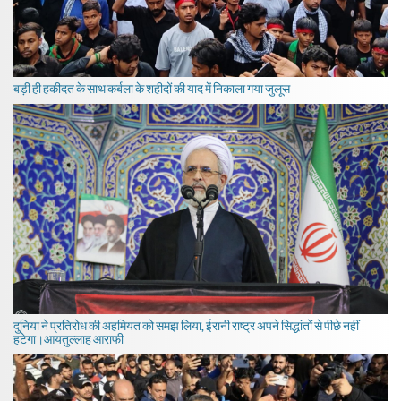
बड़ी ही हकीदत के साथ कर्बला के शहीदों की याद में निकाला गया जुलूस
दुनिया ने प्रतिरोध की अहमियत को समझ लिया, ईरानी राष्ट्र अपने सिद्धांतों से पीछे नहीं
हटेगा।आयतुल्लाह आराफी