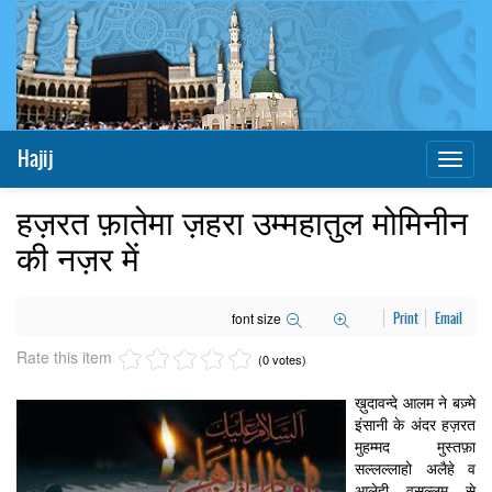
Hajij
Toggl
naviga
हज़रत फ़ातेमा ज़हरा उम्महातुल मोमिनीन
की नज़र में
font size
Print
Email
Rate this item
(0 votes)
ख़ुदावन्दे आलम ने बज़्मे
इंसानी के अंदर हज़रत
मुहम्मद मुस्तफ़ा
सल्लल्लाहो अलैहे व
आलेही वसल्लम से