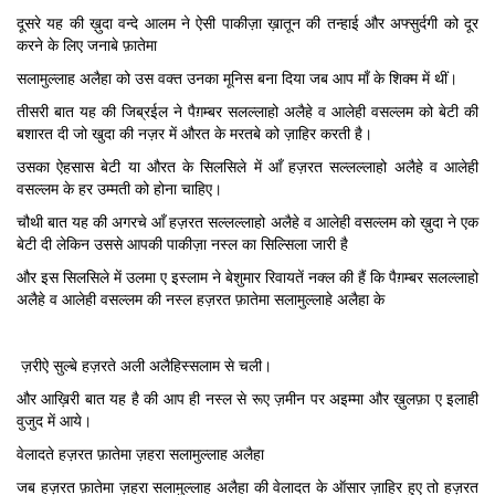
दूसरे यह की ख़ुदा वन्दे आलम ने ऐसी पाकीज़ा ख़ातून की तन्हाई और अफ्सुर्दगी को दूर
करने के लिए जनाबे फ़ातेमा
सलामुल्लाह अलैहा को उस वक्त उनका मूनिस बना दिया जब आप माँ के शिक्म में थीं।
तीसरी बात यह की जिब्रईल ने पैग़म्बर सलल्लाहो अलैहे व आलेही वसल्लम को बेटी की
बशारत दी जो खुदा की नज़र में औरत के मरतबे को ज़ाहिर करती है।
उसका ऐहसास बेटी या औरत के सिलसिले में आँ हज़रत सल्लल्लाहो अलैहे व आलेही
वसल्लम के हर उम्मती को होना चाहिए।
चौथी बात यह की अगरचे आँ हज़रत सल्लल्लाहो अलैहे व आलेही वसल्लम को ख़ुदा ने एक
बेटी दी लेकिन उससे आपकी पाकीज़ा नस्ल का सिल्सिला जारी है
और इस सिलसिले में उलमा ए इस्लाम ने बेशुमार रिवायतें नक्ल की हैं कि पैग़म्बर सलल्लाहो
अलैहे व आलेही वसल्लम की नस्ल हज़रत फ़ातेमा सलामुल्लाहे अलैहा के
ज़रीऐ सुल्बे हज़रते अली अलैहिस्सलाम से चली।
और आख़िरी बात यह है की आप ही नस्ल से रूए ज़मीन पर अइम्मा और ख़ुलफ़ा ए इलाही
वुजुद में आये।
वेलादते हज़रत फ़ातेमा ज़हरा सलामुल्लाह अलैहा
जब हज़रत फ़ातेमा ज़हरा सलामुल्लाह अलैहा की वेलादत के ऑसार ज़ाहिर हुए तो हज़रत