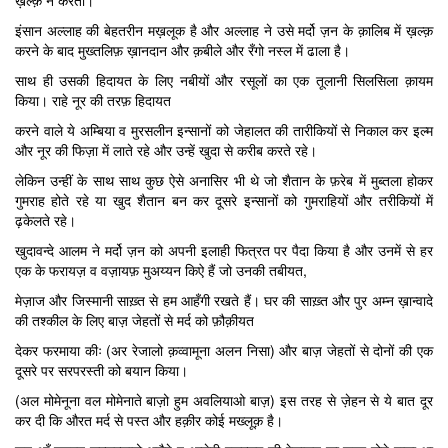
ख़ल्क़ न करता।
इंसान अल्लाह की बेहतरीन मख़लूक है और अल्लाह ने उसे मर्दो ज़न के क़ालिब में ख़ल्क़
करने के बाद मुख्तलिफ़ ख़ानदान और क़बीले और रँगो नस्ल में ढाला है।
साथ ही उसकी हिदायत के लिए नबीयों और रसूलों का एक तूलानी सिलसिला क़ायम
किया। राहे नूर की तरफ़ हिदायत
करने वाले ये अम्बिया व मुरसलीन इन्सानों को जेहालत की तारीकियों से निकाल कर इल्म
और नूर की फिज़ा में लाते रहे और उन्हें खुदा से करीब करते रहे।
लेकिन उन्हीं के साथ साथ कुछ ऐसे अनासिर भी थे जो शैतान के फ़रेब में मुब्तला होकर
गुमराह होते रहे या खुद शैतान बन कर दूसरे इन्सानों को गुमराहियों और तरीकियों में
ढ़केलते रहे।
खुदावन्दे आलम ने मर्दो ज़न को अपनी इलाही फित्रत पर पैदा किया है और उनमें से हर
एक के फरायज़ व वज़ायफ़ मुअय्यन किऐ हैं जो उनकी तबीयत,
मेज़ाज और जिस्मानी साख़्त से हम आहँगी रखते हैं। घर की साख़्त और पुर अम्न ख़ान्वादे
की तश्कील के लिए बाज़ जेहतों से मर्द को फ़ौक़ीयत
देकर फरमाया कीः (अर रेजालो क़व्वामूना अलन निसा) और बाज़ जेहतों से दोनों की एक
दूसरे पर सरपरस्ती को बयान किया।
(अल मोमेनूना वल मोमेनाते बाज़ो हुम अवलियाओ बाज़) इस तरह से ज़ेहन से ये बात दूर
कर दी कि औरत मर्द से पस्त और हक़ीर कोई मख्लूक़ है।