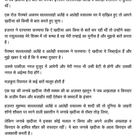
थीं।
एक रोज़ पैग़म्बरे अकरम सल्लल्लाहो अलैहे व आलेही वसल्लम घर में दाख़िल हुए तो आपने
ख़दीजा को किसी से बात करते हुए सुना।
हज़रत ने दरयाफ्त फ़रमाया कि ऐ खदीजा आप किस से बातें कर रही थीं तो उन्होंने कहाः
या रसूलल्लाह मेरे शिक्म में जो बच्चा है वह मेरी तन्हाई का मुनीस है और मुझसे बातें करता
है।
पैग़म्बर सल्लल्लाहो अलैहे व आलेही वसल्लम ने फरमायाः ऐ खदीजा ये जिब्रईल हैं और
मुझे ख़बर दे रहे हैं कि ये बच्चा दुख्तर है।
उससे पाकीज़ा नस्ल वुजुद में आयेगी और मेरी नस्ल भी उसी बेटी से होगी और उसकी
नस्ल से अईम्मा पैदा होंगे।
मज़कूरा रिवायत से कई बातें मालूम होती हैं
एक यह की जनाबे ख़दीजा जैसी मक्का की बा अज़मत ख़ातून ने जब अख़लाक़ व किरदार
के अज़ीम पैकर और बज़ाहीर माद्दी ऐतेबार से कमदर्जे के इंसान
हज़रत मुहम्मद सल्लल्लाहो अलैहे व आलेही वसल्लम से शादी की तो दुनिया के ज़ाहरी
शॉनो शौकत पर मरने वाली ख़्वातीन ने जनाबे ख़दीजा से रॉब्ता तोड़ लिया,
लेकिन जनाबे ख़दीजा ने इसका कोई मलाल न किया और अपने अज़ीम अख्लाक़ व
किरदार के हामिल शौहर की वफादार रहीं। ये बात जनाबे ख़दीजा के आला किरदार की
अक्कासी करती है।