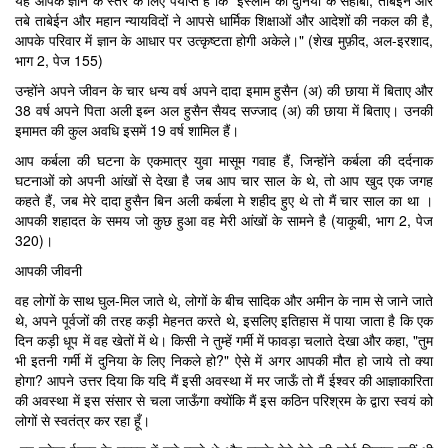
यह आपके ज्ञान के स्तर के लिए पर्याप्त है कि "इस्लाम की दुनिया के सहाबा, ताबेईन और
तबे ताबेईन और महान न्यायविदों ने आपसे धार्मिक शिक्षाओं और आदेशों की नकल की है,
आपके परिवार में ज्ञान के आधार पर उत्कृष्टता होगी अकेले।" (शेख मुफ़ीद, अल-इरशाद,
भाग 2, पेज 155)
उन्होंने अपने जीवन के चार धन्य वर्ष अपने दादा इमाम हुसैन (अ) की छाया में बिताए और
38 वर्ष अपने पिता अली इब्न अल हुसैन सैयद सज्जाद (अ) की छाया में बिताए। उनकी
इमामत की कुल अवधि इसमें 19 वर्ष शामिल हैं।
आप कर्बला की घटना के एकमात्र युवा मासूम गवाह हैं, जिन्होंने कर्बला की दर्दनाक
घटनाओं को अपनी आंखों से देखा है जब आप चार साल के थे, तो आप खुद एक जगह
कहते हैं, जब मेरे दादा हुसैन बिन अली कर्बला मे शहीद हुए थे तो मैं चार साल का था ।
आपकी शहादत के समय जो कुछ हुआ वह मेरी आंखों के सामने है (याकूबी, भाग 2, पेज
320)।
आपकी जीवनी
वह लोगों के साथ घुल-मिल जाते थे, लोगों के बीच सादिक और अमीन के नाम से जाने जाते
थे, अपने पूर्वजों की तरह कड़ी मेहनत करते थे, इसलिए इतिहास में पाया जाता है कि एक
दिन कड़ी धूप में वह खेतों में थे। किसी ने तुम्हें गर्मी में फावड़ा चलाते देखा और कहा, "तुम
भी इतनी गर्मी में दुनिया के लिए निकले हो?" ऐसे में अगर आपकी मौत हो जाये तो क्या
होगा? आपने उत्तर दिया कि यदि मैं इसी अवस्था में मर जाऊँ तो मैं ईश्वर की आज्ञाकारिता
की अवस्था में इस संसार से चला जाऊँगा क्योंकि मैं इस कठिन परिश्रम के द्वारा स्वयं को
लोगों से स्वतंत्र कर रहा हूँ।