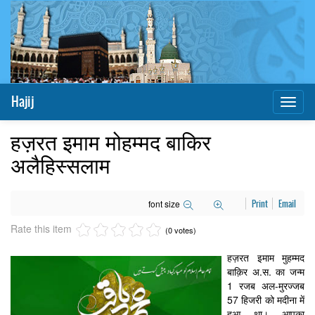
Hajij
Toggl
naviga
हज़रत इमाम मोहम्मद बाकिर
अलैहिस्सलाम
font size
Print
Email
Rate this item
(0 votes)
हज़रत इमाम मुहम्मद
बाक़िर अ.स. का जन्म
1 रजब अल-मुरज्जब
57 हिजरी को मदीना में
हुआ था। आपका