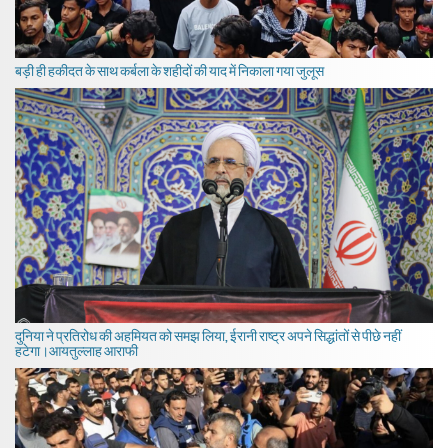
बड़ी ही हकीदत के साथ कर्बला के शहीदों की याद में निकाला गया जुलूस
दुनिया ने प्रतिरोध की अहमियत को समझ लिया, ईरानी राष्ट्र अपने सिद्धांतों से पीछे नहीं
हटेगा।आयतुल्लाह आराफी