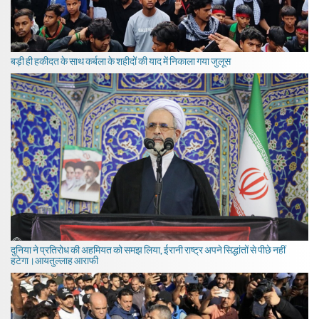
बड़ी ही हकीदत के साथ कर्बला के शहीदों की याद में निकाला गया जुलूस
दुनिया ने प्रतिरोध की अहमियत को समझ लिया, ईरानी राष्ट्र अपने सिद्धांतों से पीछे नहीं
हटेगा।आयतुल्लाह आराफी