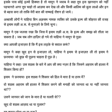
इसके पास कोई इल्मो हिक्मत है तो मामून ने जवाब मे कहा तुम इस ख़ानदान को नहीं
पहचानते अगर तुम चाहो तो आज़मा कर देख लो और किसी आलिम को बुला लाओ और इन
से बहस करा लो ताकि मेरी बात की सच्चाई रौशन हो जाये।
अब्बासी लोगों ने याहिया बिन अक़सम नामक व्यक्ति को उसके इल्म की शोहरत की वजह
से इमाम तक़ी अ.स. से मुनाज़रे के लिये चुना।
मामून ने एक जलसा रखा कि जिस में इमाम तक़ी अ.स. के इल्म और समझ को तौला जा
सकता है। जब सब लोग हाज़िर हो गये तो याहिया ने मामून से पूछाः
क्या आपकी इजाज़त है कि मैं इस लड़के से सवाल करूं?
मामून ने कहा ख़ुद इन से इजाज़त लो, याहिया ने इमाम से इजाज़त ली तो इमाम ने
फ़रमायाः जो कुछ भी पूछना चाहता है पूछ ले।
याहिया ने कहाः उस शख़्स के बारे में आप की क्या नज़र है कि जिसने अहराम की हालत में
शिकार किया हो?
इमाम ने फ़रमायाः इस शख़्स ने शिकार को हिल मे मारा है या हरम में?
वो शख़्स अहराम की हालत में शिकार करने की मनाही को जानता था या नहीं जानता
था??
उसने जानवर को जान के मारा है या ग़लती से??
ख़ुद वो शख़्स आज़ाद था या ग़ुलाम?
वह शख़्स छोटा था या बड़ा?