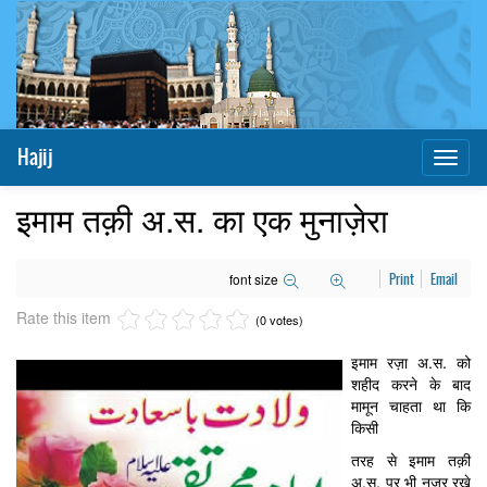
Hajij
Toggl
naviga
इमाम तक़ी अ.स. का एक मुनाज़ेरा
font size
Print
Email
Rate this item
(0 votes)
इमाम रज़ा अ.स. को
शहीद करने के बाद
मामून चाहता था कि
किसी
तरह से इमाम तक़ी
अ.स. पर भी नज़र रखे