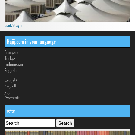
मनासिके हज
Hajij.com in your language
Français
Türkçe
Indonesian
English
فارسی
العربیة
اردو
Русский
खोज