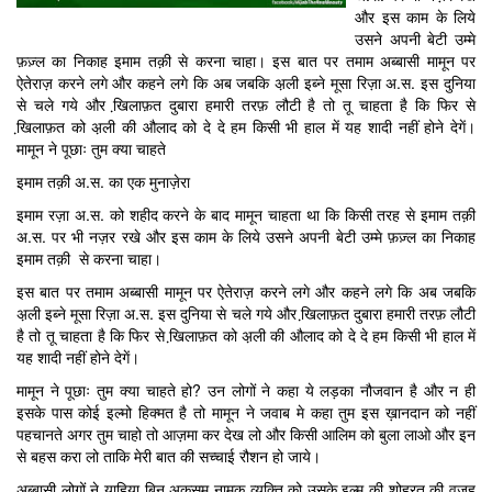
और इस काम के लिये
उसने अपनी बेटी उम्मे
फ़ज़्ल का निकाह इमाम तक़ी से करना चाहा। इस बात पर तमाम अब्बासी मामून पर
ऐतेराज़ करने लगे और कहने लगे कि अब जबकि अ़ली इब्ने मूसा रिज़ा अ.स. इस दुनिया
से चले गये और खि़लाफ़त दुबारा हमारी तरफ़ लौटी है तो तू चाहता है कि फिर से
खि़लाफ़त को अ़ली की औलाद को दे दे हम किसी भी हाल में यह शादी नहीं होने देगें।
मामून ने पूछाः तुम क्या चाहते
इमाम तक़ी अ.स. का एक मुनाज़ेरा
इमाम रज़ा अ.स. को शहीद करने के बाद मामून चाहता था कि किसी तरह से इमाम तक़ी
अ.स. पर भी नज़र रखे और इस काम के लिये उसने अपनी बेटी उम्मे फ़ज़्ल का निकाह
इमाम तक़ी से करना चाहा।
इस बात पर तमाम अब्बासी मामून पर ऐतेराज़ करने लगे और कहने लगे कि अब जबकि
अ़ली इब्ने मूसा रिज़ा अ.स. इस दुनिया से चले गये और खि़लाफ़त दुबारा हमारी तरफ़ लौटी
है तो तू चाहता है कि फिर से खि़लाफ़त को अ़ली की औलाद को दे दे हम किसी भी हाल में
यह शादी नहीं होने देगें।
मामून ने पूछाः तुम क्या चाहते हो? उन लोगों ने कहा ये लड़का नौजवान है और न ही
इसके पास कोई इल्मो हिक्मत है तो मामून ने जवाब मे कहा तुम इस ख़ानदान को नहीं
पहचानते अगर तुम चाहो तो आज़मा कर देख लो और किसी आलिम को बुला लाओ और इन
से बहस करा लो ताकि मेरी बात की सच्चाई रौशन हो जाये।
अब्बासी लोगों ने याहिया बिन अक़सम नामक व्यक्ति को उसके इल्म की शोहरत की वजह