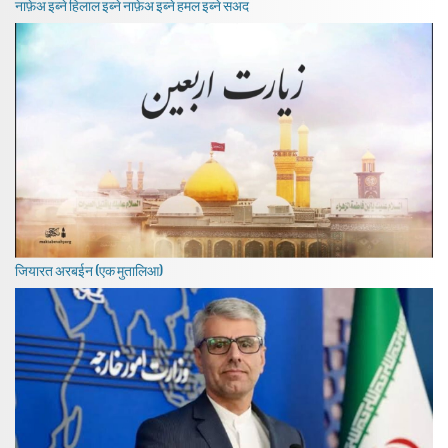
नाफ़ेअ इब्ने हिलाल इब्ने नाफ़ेअ इब्ने हमल इब्ने सअद
जियारत अरबईन (एक मुतालिआ)