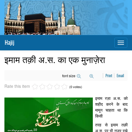
Hajij
Toggl
naviga
इमाम तक़ी अ.स. का एक मुनाज़ेरा
font size
Print
Email
Rate this item
(0 votes)
इमाम रज़ा अ.स. को
शहीद करने के बाद
मामून चाहता था कि
किसी
तरह से इमाम तक़ी
अ.स. पर भी नज़र रखे