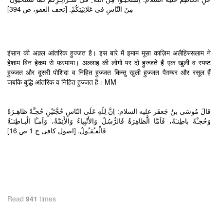
مِنَ النّاسِ فى عَلانِيَتِكُمْ. [تحف العقو، ص 394]
इंसान की अक़्ल आंतरिक हुज्जत है। इस बारे में इमाम मूसा काज़िम अलैहिस्सलाम ने
हेशाम बिन हेकम से फ़रमाया। अल्लाह की लोगों पर दो हुज्जते हैं एक खुली व स्पष्ट
हुज्जत और दूसरी पोशिदा व निहित हुज्जत किन्तु खुली हुज्जत पैग़म्बर और रसूल हैं
जबकि बुद्धि आंतरिक व निहित हुज्जत है। MM
قالَ مُوسَى بنُ جَعفَر عليه السلام: اِنَّ لِلّهِ عَلَى النّاسِ حُجَّتَيْنِ حُجـَّةً ظاهِـرَةً
وَحُجـَّةً باطِنـَةً، فَاَمَّا الَّظاهِرَةُ فَالرُّسُلُ وَالأَنْبِياءُ وَالأَئِمَّةُ، وَاَمـَّا الْبـاطِنـَةُ
فَالْعـُقـُولُ. [اصول كافى ج 1 ص 16]
Read
941
times