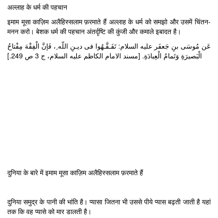
अल्लाह के धर्म की पहचान
इमाम मूसा काज़िम अलैहिस्सलाम फ़रमाते हैं अल्लाह के धर्म को समझो और उसमें चिंतन-
मनन करो। बेशक धर्म की पहचान अंतर्दृष्टि की कुंजी और कमाले इबादत है।
عَن مُوسَى بنِ جَعفَر عليه السلام: تَفَـقَّـهُوا فى ديـنِ اللّه ِ، فَإنَّ الْفِقْهَ مِفْتاحُ
الْبَصيرَةِ وَتَمامُ الْعِبادَةِ. [مسند الامام الكاظم عليه السلام، ج 3 ص 249.]
दुनिया के बारे में इमाम मूसा काज़िम अलैहिस्सलाम फ़रमाते हैं
दुनिया समुद्र के पानी की भांति है। प्यासा जितना भी उससे पीये प्यास बढ़ती जाती है यहां
तक कि वह प्यासे को मार डालती है।