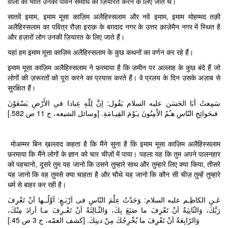
वालों की भांति उनकी पावन समाधि की ज़ियारत करने के लिए जाते थे।
सातवें इमाम, इमाम मूसा काज़िम अलैहिस्सलाम और नवें इमाम, इमाम मोहम्मद तक़ी
अलैहिस्सलाम का पवित्र रौज़ा इराक़ के बग़दाद नगर के उत्तर क़ाज़ेमैन नगर में स्थित है
और हज़ारों लोग उनकी ज़ियारत के लिए जाते हैं।
यहां हम इमाम मूसा काज़िम अलैहिस्सलाम के कुछ कथनों का वर्णन कर रहे हैं।
इमाम मूसा काज़िम अलैहिस्सलाम ने फ़रमाया है कि ज़मीन पर अल्लाह के कुछ बंदे हैं जो
लोगों की ज़रूरतों को पूरा करने का प्रयास करते हैं। वे प्रलय के दिन उसके अज़ाब से
सुरक्षित हैं।
سَمِعتُ أبَا الحَسَن عليه السلام يَقُول: اِنَّ لِلّهِ عِبادا فىِ الأَرْضِ يَسْعَوْنَ
فىحَوائِجِ النّاسِ هـُمُ الاْمِنُونَ يـَوْمَ القِيـامَةِ. [وسائل الشيعه، ج 11 ص 582.]
मोअम्मर बिन ख़ल्लाद कहता है कि मैंने सुना है कि इमाम मूसा काज़िम अलैहिस्सलाम
फ़रमाया कि मैंने लोगों के ज्ञान को चार चीज़ों में पाया। पहला यह कि तुम अपने पालनहार
को पहचानो, दूसरे तुम यह जानो कि उसने तुम्हारे साथ और तुम्हारे लिए क्या किया, तीसरे
यह जानो कि वह तुमसे क्या चाहता है और चौथे यह जानो कि कौन सी चीज़ तुम्हें तुम्हारे
धर्म से बाहर कर रही है।
عَـنِ الكاظِـم عليه السلام: وَجَدْتُ عِلْمَ النّاسِ فى اَرْبَـعٍ: اَوَّلُــها اَنْ تَعْرِفَ
رَبَّكَ، وَالثّانِيَةُ اَنْ تَعْرِفَ ما صَنَعَ بِكَ، وَالثّـالِثَةُ اَنْ تَعْـرِفَ مـا اَرادَ مِنْكَ،
وَالرّابِعَةُ اَنْ تَعْرِفَ ما يُخْرِجُكَ مِنْ دينِكَ. [كشف الغمّه، ج 3 ص 45.]