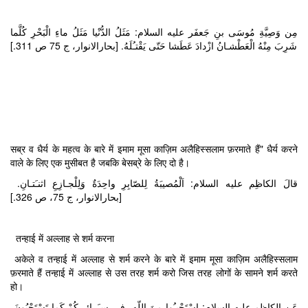
مِن وَصِيَّةِ مُوسَى بنِ جَعفَر عليه السلام: مَثَلُ الدُّنْيا مَثَلُ ماءِ الْبَحْرِ كُلَّما
شَرِبَ مِنْهُ الْعَطْشـانُ ازْدادَ عَطَشا حَتّى يَقْتـُلَهُ. [بحارالانوار، ج 75 ص 311.]
सब्र व धैर्य के महत्व के बारे में इमाम मूसा काज़िम अलैहिस्सलाम फ़रमाते हैं" धैर्य करने
वाले के लिए एक मुसीबत है जबकि बेसब्रे के लिए दो है।
قالَ الكاظِم عليه السلام: اَلْمُصيبَةُ لِلصّابِرِ واحِدَةٌ وَلِلْجـازِعِ اثنـَتـانِ.
[بحارالانوار، ج 75، ص 326.]
तन्हाई में अल्लाह से शर्म करना
अकेले व तन्हाई में अल्लाह से शर्म करने के बारे में इमाम मूसा काज़िम अलैहिस्सलाम
फ़रमाते हैं तन्हाई में अल्लाह से उस तरह शर्म करो जिस तरह लोगों के सामने शर्म करते
हो।
عَنِ الكاظِم عليه السلام: اِسْتَحْيـُوا مِنَ اللّه ِ فى سـَرائِـرِكُمْ كَما تَسْتَحْيُونَ