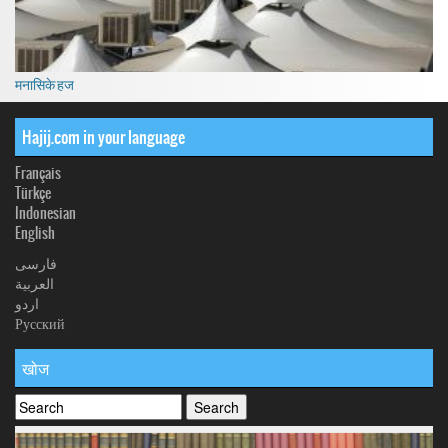
मनासिके हज
Hajij.com in your language
Français
Türkçe
Indonesian
English
فارسی
العربیة
اردو
Русский
खोज