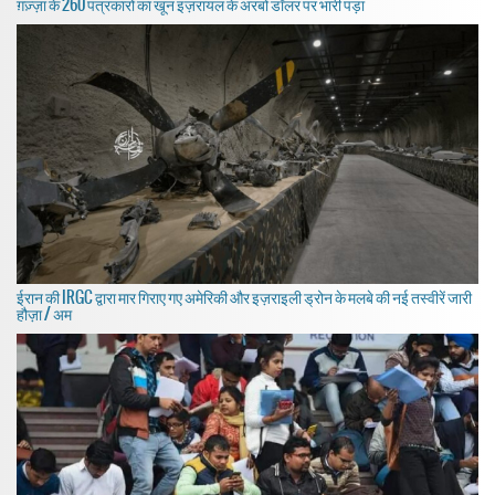
ग़ज़्ज़ा के 260 पत्रकारों का खून इज़रायल के अरबों डॉलर पर भारी पड़ा
ईरान की IRGC द्वारा मार गिराए गए अमेरिकी और इज़राइली ड्रोन के मलबे की नई तस्वीरें जारी
हौज़ा / अम