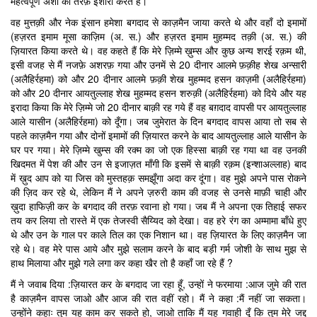
महत्वपूर्ण अंशों की तरफ़ इशारा करते हैं।
वह मुत्तक़ी और नेक इंसान हमेशा बगदाद से काज़मैन जाया करते थे और वहाँ दो इमामों
(हज़रत इमाम मूसा काज़िम (अ. स.) और हज़रत इमाम मुहम्मद तक़ी (अ. स.) की
ज़ियारत किया करते थे। वह कहते हैं कि मेरे ज़िम्मे ख़ुम्स और कुछ अन्य शरई रक़म थी,
इसी वजह से मैं नजफ़े अशरफ़ गया और उनमें से 20 दीनार आलमे फ़क़ीह शेख अन्सारी
(अलैहिर्रहमा) को और 20 दीनार आलमे फ़क़ी शेख मुहम्मद हसन काज़मी (अलैहिर्रहमा)
को और 20 दीनार आयतुल्लाह शेख मुहम्मद हसन शरुक़ी (अलैहिर्रहमा) को दिये और यह
इरादा किया कि मेरे ज़िम्मे जो 20 दीनार बाक़ी रह गये हैं वह बग़दाद वापसी पर आयतुल्लाह
आले यासीन (अलैहिर्रहमा) को दूँगा। जब जुमेरात के दिन बगदाद वापस आया तो सब से
पहले काज़मैन गया और दोनों इमामों की ज़ियारत करने के बाद आयतुल्लाह आले यासीन के
घर पर गया। मेरे ज़िम्मे खुम्स की रक्म का जो एक हिस्सा बाक़ी रह गया था वह उनकी
खिदमत में पेश की और उन से इजाज़त माँगी कि इसमें से बाक़ी रक़म (इन्शाअल्लाह) बाद
में ख़ुद आप को या जिस को मुस्तहक़ समझूँगा अदा कर दूंगा। वह मुझे अपने पास रोकने
की ज़िद कर रहे थे, लेकिन मैं ने अपने ज़रुरी काम की वजह से उनसे माफ़ी चाही और
ख़ुदा हाफिज़ी कर के बगदाद की तरफ़ रवाना हो गया। जब मैं ने अपना एक तिहाई सफर
तय कर लिया तो रास्ते में एक तेजस्वी सैय्यिद को देखा। वह हरे रंग का अम्मामा बाँधे हुए
थे और उन के गाल पर काले तिल का एक निशान था। वह ज़ियारत के लिए काज़मैन जा
रहे थे। वह मेरे पास आये और मुझे सलाम करने के बाद बड़ी गर्म जोशी के साथ मुझ से
हाथ मिलाया और मुझे गले लगा कर कहा खैर तो है कहाँ जा रहे हैं ?
मैं ने जवाब दिया :ज़ियारत कर के बगदाद जा रहा हूँ, उन्हों ने फरमाया :आज जुमे की रात
है काज़मैन वापस जाओ और आज की रात वहीं रहो। मैं ने कहा :मैं नहीं जा सकता।
उन्होंने कहाः तुम यह काम कर सकते हो, जाओ ताकि मैं यह गवाही दूँ कि तुम मेरे जद्द