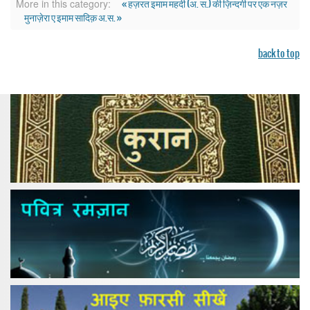
« हज़रत इमाम महदी (अ. स.) की ज़िन्दगी पर एक नज़र
More in this category:
मुनाज़ेरा ए इमाम सादिक़ अ.स. »
back to top