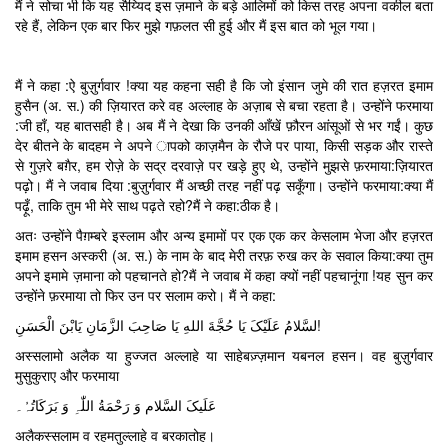
मैं ने सोचा भी कि यह सैय्यिद इस ज़माने के बड़े आलिमों को किस तरह अपना वकील बता
रहे हैं, लेकिन एक बार फिर मुझे गफ़लत सी हुई और मैं इस बात को भूल गया।
मैं ने कहा :ऐ बुज़ुर्गवार !क्या यह कहना सही है कि जो इंसान जुमे की रात हज़रत इमाम
हुसैन (अ. स.) की ज़ियारत करे वह अल्लाह के अज़ाब से बचा रहता है। उन्होंने फरमाया
:जी हाँ, यह बातसही है। अब मैं ने देखा कि उनकी आँखें फ़ौरन आंसूओं से भर गईं। कुछ
देर बीतने के बादहम ने अपने ापको काज़मैन के रौजे पर पाया, किसी सड़क और रास्ते
से गुज़रे बग़ैर, हम रोज़े के सद्र दरवाज़े पर खड़े हुए थे, उन्होंने मुझसे फ़रमाया:ज़ियारत
पढ़ो। मैं ने जवाब दिया :बुज़ुर्गवार मैं अच्छी तरह नहीं पढ़ सकूँगा। उन्होंने फरमाया:क्या मैं
पढ़ूँ, ताकि तुम भी मेरे साथ पढ़ते रहो?मैं ने कहा:ठीक है।
अतः उन्होंने पैग़म्बरे इस्लाम और अन्य इमामों पर एक एक कर केसलाम भेजा और हज़रत
इमाम हसन अस्करी (अ. स.) के नाम के बाद मेरी तरफ़ रुख कर के सवाल किया:क्या तुम
अपने इमामे ज़माना को पहचानते हो?मैं ने जवाब में कहा क्यों नहीं पहचानूंगा !यह सुन कर
उन्होंने फ़रमाया तो फिर उन पर सलाम करो। मैं ने कहा:
لسَّلامُ عَلَیْکَ یَا حُجَّةَ اللهِ یَا صَاحِبَ الزَّمَانِ یَابْنَ الْحَسَنِ!
अस्सलामो अलैक या हुज्जत अल्लाहे या साहेबज़्ज़मान यबनल हसन। वह बुज़ुर्गवार
मुसुकुराए और फरमाया
عَلَیکَ السَّلام وَ رَحْمَةُ اللّٰہِ وَ بَرَکَاتُہُ۔
अलैकस्सलाम व रहमतुल्लाहे व बरकातोह।