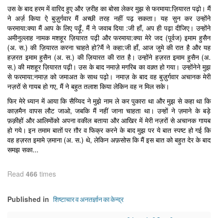
उस के बाद हरम में वारिद हुए और ज़रीह का बोसा लेकर मुझ से फरमाया:ज़ियारत पढ़ो। मैं
ने अर्ज़ किया ऐ बुज़ुर्गवार मैं अच्छी तरह नहीं पढ़ सकता। यह सुन कर उन्होंने
फरमाया:क्या मैं आप के लिए पढ़ूँ, मैं ने जवाब दिया :जी हाँ, अप ही पढ़ा दीजिए। उन्होंने
अमीनुल्लाह नामक मशहूर ज़ियारत पढ़ी और फरमाया:क्या मेरे जद (पूर्वज) इमाम हुसैन
(अ. स.) की ज़ियारत करना चाहते हो?मैं ने कहा:जी हाँ, आज जुमे की रात है और यह
हज़रत इमाम हुसैन (अ. स.) की ज़ियारत की रात है। उन्होंने हज़रत इमाम हुसैन (अ.
स.) की मशहूर ज़ियारत पढ़ी। उस के बाद नमाज़े मगरिब का वक़्त हो गया। उन्होंनेने मुझ
से फरमाया:नमाज़ को जमाअत के साथ पढ़ो। नमाज़ के बाद वह बुज़ुर्गवार अचानक मेरी
नज़रों से गायब हो गए, मैं ने बहुत तलाश किया लेकिन वह न मिल सके।
फिर मेरे ध्यान में आया कि सैय्यिद ने मुझे नाम ले कर पुकारा था और मुझ से कहा था कि
काज़मैन वापस लौट जाओ, जबकि मैं नहीं जाना चाहता था। उन्हों ने ज़माने के बड़े
फ़क़ीहों और आलिमोंको अपना वकील बताया और आखिर में मेरी नज़रों से अचानक गायब
हो गये। इन तमाम बातों पर ग़ौर व फिक्र करने के बाद मुझ पर ये बात स्पष्ट हो गई कि
वह हज़रत इमामे ज़माना (अ. स.) थे, लेकिन अफ़सोस कि मैं इस बात को बहुत देर के बाद
समझ सका...
Read
466
times
शिष्टाचार व अनतर्ज्ञान का केन्द्र
Published in