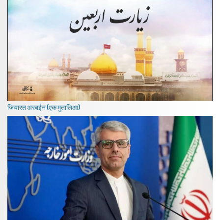
जियारत अरबईन (एक मुतालिआ)