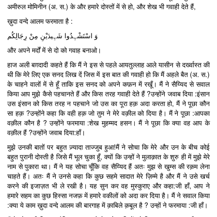
अमीरुल मोमिनीन (अ. स.) के और हमारे दोस्तों में से हो, और शेख भी गवाही देते हैं,
ख़ुदा वन्दे आलम फरमाता है :
وَ اسْتَشْہِدُوا شَہِیدَیْنِ مِنْ رِجَالِکُم
और अपने मर्दों में से दो को गवाह बनाओ।
हाज अली बग़दादी कहते हैं कि मैं ने इस से पहले आयतुल्लाह आले यासीन से दर्ख्वास्त की
थी कि मेरे लिए एक सनद लिख दें जिस में इस बात की गवाही हो कि मैं अहले बैत (अ. स.)
के चाहने वालों में से हूँ ताकि इस सनद को अपने कफ़न में रखूँ। मैं ने सैय्यिद से सवाल
किया आप मुझे कैसे पहचानते हैं और किस तरह गवाही देते हैं ?उन्होंने जवाब दिया :इंसान
उस इंसान को किस तरह न पहचाने जो उस का पूरा हक़ अदा करता हो, मैं ने पूछा कौन
सा हक़ ?उन्होंने कहा कि वही हक़ जो तुम ने मेरे वक़ील को दिया है। मैं ने पूछा :आपका
वक़ील कौन है ? उन्होंने फरमाया :शेख मुहम्मद हसन। मैं ने पूछा कि क्या वह आप के
वक़ील हैं ?उन्होंने जवाब दिया:हाँ।
मुझे उनकी बातों पर बहुत ज़्यादा ताज्जुब हुआ!मैं ने सोचा कि मेरे और उन के बीच कोई
बहुत पुरानी दोस्ती है जिसे मैं भूल चुका हूँ, क्यों कि उन्हों ने मुलाक़ात के शुरु ही में मुझे मेरे
नाम से पुकारा था। मैं ने यह सोचा चूँकि वह सैय्यिद हैं अतः मुझ से खुम्स की रक़म लेना
चाहते हैं। अतः मैं ने उनसे कहा कि कुछ सहमे सादात मेरे ज़िम्मे है और मैं ने उसे खर्च
करने की इजाज़त भी ले रखी है। यह सुन कर वह मुस्कुराए और कहा:जी हाँ, आप ने
हमारे सहम का कुछ हिस्सा नजफ़ में हमारे वकीलों को अदा कर दिया है। मैं ने सवाल किया
:क्या ये काम ख़ुदा वन्दे आलम की बारगाह में क़ाबिले क़बूल है ? उन्हों ने फरमाया :जी हाँ।