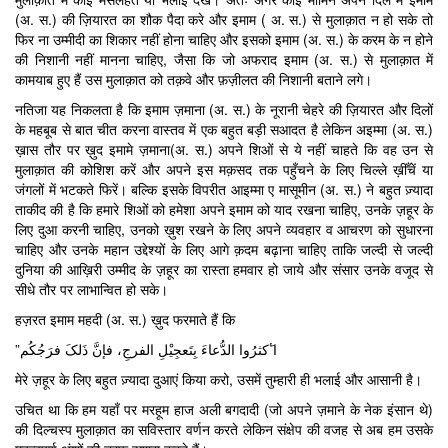
(अ. स.) की ज़ियारत का शौक पैदा करे और इमाम ( अ. स.) से मुलाक़ात न हो सके तो
फिर ना उम्मीदी का शिकार नहीं होना चाहिए और इसको इमाम (अ. स.) के करम के न होने
की निशानी नहीं मानना चाहिए, जैसा कि जो अफराद इमाम (अ. स.) से मुलाक़ात में
कामयाब हुए हैं उस मुलाक़ात को तक़वे और फ़ज़ीलत की निशानी बताने लगे।
नतिजा यह निकलता है कि इमाम ज़माना (अ. स.) के नूरानी चेहरे की ज़ियारत और दिलों
के महबूब से बात चीत करना वास्तव में एक बहुत बड़ी सआदत है लेकिन अइम्मा (अ. स.)
ख़ास तौर पर ख़ुद इमामे ज़माना(अ. स.) अपने शिओं से ये नहीं चाहते कि वह उन से
मुलाक़ात की कोशिश करें और अपने इस मक़सद तक पहुँचने के लिए चिल्ले ख़ीँचें या
जंगलों में भटकते फिरें। बल्कि इसके विपरीत आइम्मा ए मासूमीन (अ. स.) ने बहुत ज़्यादा
ताकीद की है कि हमारे शिओं को हमेशा अपने इमाम को याद रखना चाहिए, उनके ज़हूर के
लिए दुआ करनी चाहिए, उनको ख़ुश रखने के लिए अपने व्यवहार व आचरण को सुधारना
चाहिए और उनके महान उद्देश्यों के लिए आगे क़दम बढ़ाना चाहिए ताकि जल्दी से जल्दी
दुनिया की आख़िरी उम्मीद के ज़हूर का रास्ता हमवार हो जाये और संसार उनके वजूद से
सीधे तौर पर लाभान्वित हो सके।
हज़रत इमाम महदी (अ. स.) ख़ुद फरमाते हैं कि
”اٴَکثرُوا الدُّعاءَ بِتَعجِیْلِ الفرجِ، فإنَّ ذَلکَ فرَجُکُم
मेरे ज़हूर के लिए बहुत ज़्यादा दुआएं किया करो, उसमें तुम्हारी ही भलाई और आसानी है।
उचित था कि हम यहाँ पर मरहूम हाज अली बगदादी (जो अपने ज़माने के नेक इंसान थे)
की दिल्चस्प मुलाक़ात का सविस्तार वर्णन करते लेकिन संक्षेप की वजह से अब हम उसके