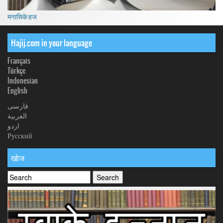
मनासिके हज
Hajij.com in your language
Français
Türkçe
Indonesian
English
فارسی
العربیة
اردو
Русский
खोज