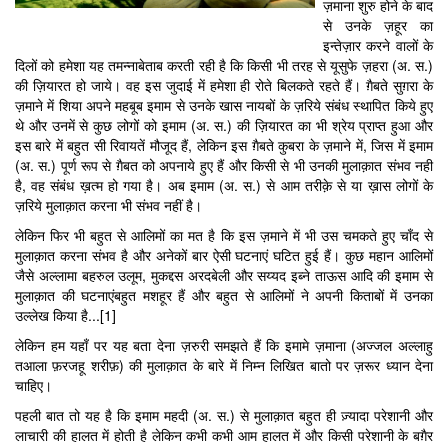
ज़माना शुरु होने के बाद
से उनके ज़हूर का
इन्तेज़ार करने वालों के
दिलों को हमेशा यह तमन्नाबेताब करती रही है कि किसी भी तरह से यूसुफे ज़हरा (अ. स.)
की ज़ियारत हो जाये। वह इस जुदाई में हमेशा ही रोते बिलकते रहते हैं। ग़ैबते सुग़रा के
ज़माने में शिया अपने महबूब इमाम से उनके खास नायबों के ज़रिये संबंध स्थापित किये हुए
थे और उनमें से कुछ लोगों को इमाम (अ. स.) की ज़ियारत का भी श्रेय प्राप्त हुआ और
इस बारे में बहुत सी रिवायतें मौजूद हैं, लेकिन इस ग़ैबते कुबरा के ज़माने में, जिस में इमाम
(अ. स.) पूर्ण रूप से ग़ैबत को अपनाये हुए हैं और किसी से भी उनकी मुलाक़ात संभव नही
है, वह संबंध ख़त्म हो गया है। अब इमाम (अ. स.) से आम तरीक़े से या ख़ास लोगों के
ज़रिये मुलाक़ात करना भी संभव नहीं है।
लेकिन फिर भी बहुत से आलिमों का मत है कि इस ज़माने में भी उस चमकते हुए चाँद से
मुलाक़ात करना संभव है और अनेकों बार ऐसी घटनाएं घटित हुई हैं। कुछ महान आलिमों
जैसे अल्लामा बहरुल उलूम, मुकद्दस अरदबेली और सय्यद इब्ने ताऊस आदि की इमाम से
मुलाक़ात की घटनाएंबहुत मशहूर हैं और बहुत से आलिमों ने अपनी किताबों में उनका
उल्लेख किया है...[1]
लेकिन हम यहाँ पर यह बता देना ज़रुरी समझते हैं कि इमामे ज़माना (अज्जल अल्लाहु
तआला फ़रजहू शरीफ़) की मुलाक़ात के बारे में निम्न लिखित बातो पर ज़रूर ध्यान देना
चाहिए।
पहली बात तो यह है कि इमाम महदी (अ. स.) से मुलाक़ात बहुत ही ज़्यादा परेशानी और
लाचारी की हालत में होती है लेकिन कभी कभी आम हालत में और किसी परेशानी के बग़ैर