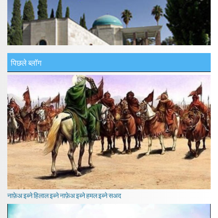
पिछले ब्लॉग
नाफ़ेअ इब्ने हिलाल इब्ने नाफ़ेअ इब्ने हमल इब्ने सअद