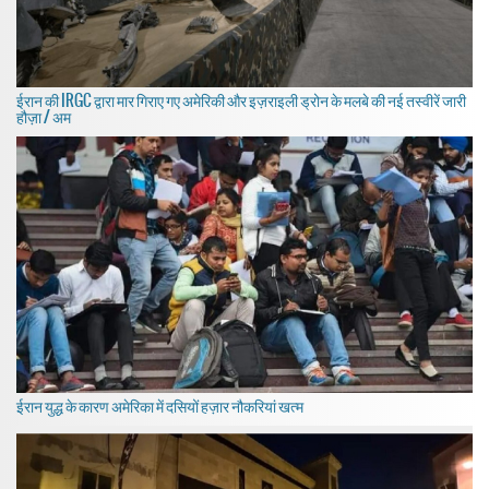
ईरान की IRGC द्वारा मार गिराए गए अमेरिकी और इज़राइली ड्रोन के मलबे की नई तस्वीरें जारी
हौज़ा / अम
ईरान युद्ध के कारण अमेरिका में दसियों हज़ार नौकरियां खत्म