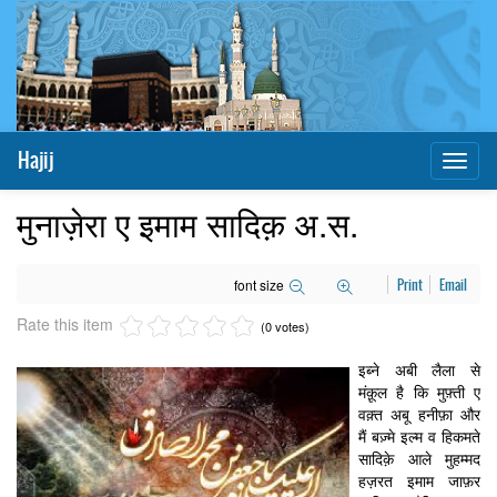
Hajij
Toggl
naviga
मुनाज़ेरा ए इमाम सादिक़ अ.स.
font size
Print
Email
Rate this item
(0 votes)
इब्ने अबी लैला से
मंक़ूल है कि मुफ़्ती ए
वक़्त अबू हनीफ़ा और
मैं बज़्मे इल्म व हिकमते
सादिक़े आले मुहम्मद
हज़रत इमाम जाफ़र