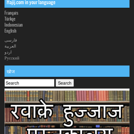
Hajij.com in your language
Français
Türkçe
Indonesian
English
فارسی
العربیة
اردو
Русский
खोज