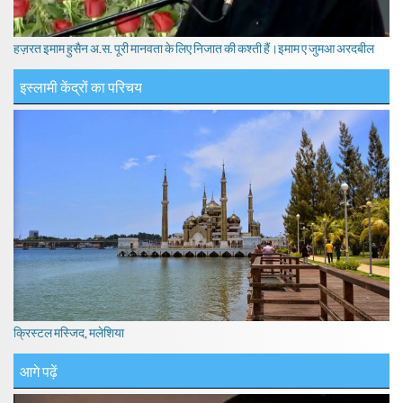
हज़रत इमाम हुसैन अ.स. पूरी मानवता के लिए निजात की कश्ती हैं।इमाम ए जुमआ अरदबील
इस्लामी केंद्रों का परिचय
क्रिस्टल मस्जिद, मलेशिया
आगे पढ़ें