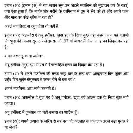
इमाम (अ): (इमाम (अ) ने यह जवाब सुन कर अहले मजलिस को मुख़ातब कर के कहा)
क्या ऐसा हुआ है कि मक्के और मदीने के दरमियान में तुम ने सैर की हो और अपने जान
और माल का कोई ख़ौफ़ न रहा हो?
अहले मजलिस: बा ख़ुदा ऐसा तो नही है।
इमाम (अ): अफ़सोस ऐ अबू हनीफ़ा, ख़ुदा हक़ के सिवा कुछ नही कहता ज़रा यह बताओ
कि ख़ुदा वंदे आलम सूर ए आले इमरान की 97 वी आयत में किस जगह का ज़िक्र कर रहा
है:
व मन दख़लहू काना आमेनन
अबू हनीफ़ा: ख़ुदा इस आयत में बैतल्लाहिल हराम का ज़िक्र कर रहा है।
इमाम (अ) ने अहले मजलिस की तरफ़ रुख़ कर के कहा क्या अब्दुल्लाह बिन ज़ुबैर और
सईद बिन जुबैर बैतुल्लाह में क़त्ल होने से बच गये?
अहले मजलिस: आप सही फ़रमाते हैं।
इमाम (अ): अफ़सोस है तुझ पर ऐ अबू हनीफ़ा, ख़ुदा वंदे आलम हक़ के सिवा कुछ नही
कहता।
अबू हनीफ़ा: मैं क़ुरआन का नही क़यास का आलिम हूँ।
इमाम (अ): अपने क़यास के ज़रिये से यह बता कि अल्लाह के नज़दीक क़त्ल बड़ा गुनाह है
या ज़ेना?