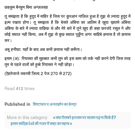
फ़हकुम बैनहुम बिमा अन्ज़ल्लाह
तू समझता है कि हुदूद में माहिर है जिस पर क़ुरआन नाज़िल हुआ है तुझ से ज़्यादा हुदुद में
इल्म रखता होगा। तू समझता है कि बेसते अंबिया का आलिम है ख़ुदा ख़ातमे अंबिया
अंबिया के बारे में ज़्यादा वाक़िफ़ थे और मेरे बारे में तूने ख़ुद ही कहा फ़रजंदे रसूल ने और
कोई सवाल नही किया, अब मैं तुझ से कुछ सवाल पूछूँगा अगर साहिबे क़यास है तो क़यास
कर।
अबू हनीफ़ा: यहाँ के बाद अब कभी क़यास नही करूँगा।
इमाम (अ): रियासत की मुहब्बत कभी तुम को इस काम को तर्क नही करने देगी जिस तरह
तुम से पहले वालों को हुब्बे रियासत ने नही छोड़ा।
(ऐहतेजाजे तबरसी जिल्द 2 पेज 270 से 272)
Read
412
times
शिष्टाचार व अनतर्ज्ञान का केन्द्र
Published in
« क्या पैग़म्बरे इस्लाम पर सलाम पढ़ना शिर्क है?
More in this category:
इमाम सादिक़ (अ) की नज़र में सब्र का महत्व »