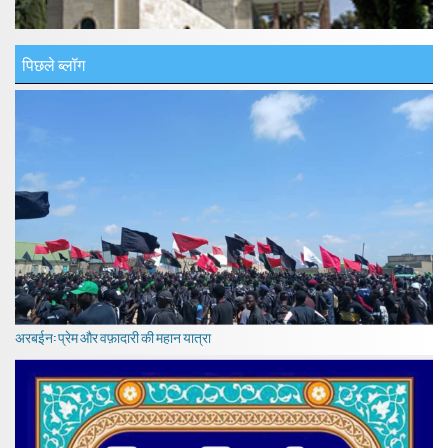
पिछले ब्लॉग
अरबईन: प्रेम और वफ़ादारी की महान यात्रा