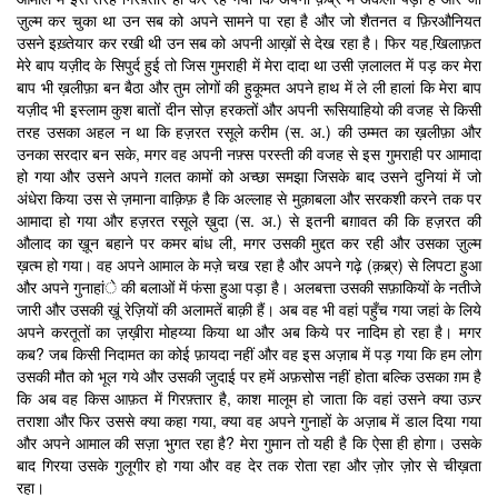
ज़ुल्म कर चुका था उन सब को अपने सामने पा रहा है और जो शैतनत व फ़िरऔनियत
उसने इख़्तेयार कर रखी थी उन सब को अपनी आख़ों से देख रहा है। फिर यह खि़लाफ़त
मेरे बाप यज़ीद के सिपुर्द हुई तो जिस गुमराही में मेरा दादा था उसी ज़लालत में पड़ कर मेरा
बाप भी ख़लीफ़ा बन बैठा और तुम लोगों की हुकूमत अपने हाथ में ले ली हालां कि मेरा बाप
यज़ीद भी इस्लाम कुश बातों दीन सोज़ हरकतों और अपनी रूसियाहियो की वजह से किसी
तरह उसका अहल न था कि हज़रत रसूले करीम (स. अ.) की उम्मत का ख़लीफ़ा और
उनका सरदार बन सके, मगर वह अपनी नफ़्स परस्ती की वजह से इस गुमराही पर आमादा
हो गया और उसने अपने ग़लत कामों को अच्छा समझा जिसके बाद उसने दुनियां में जो
अंधेरा किया उस से ज़माना वाक़िफ़ है कि अल्लाह से मुक़ाबला और सरकशी करने तक पर
आमादा हो गया और हज़रत रसूले ख़ुदा (स. अ.) से इतनी बग़ावत की कि हज़रत की
औलाद का ख़ून बहाने पर कमर बांध ली, मगर उसकी मुद्दत कर रही और उसका ज़ुल्म
ख़त्म हो गया। वह अपने आमाल के मज़े चख रहा है और अपने गढ़े (क़ब्र्र) से लिपटा हुआ
और अपने गुनाहांे की बलाओं में फंसा हुआ पड़ा है। अलबत्ता उसकी सफ़ाकियों के नतीजे
जारी और उसकी ख़ूं रेज़ियों की अलामतें बाक़ी हैं। अब वह भी वहां पहुँच गया जहां के लिये
अपने करतूतों का ज़ख़ीरा मोहय्या किया था और अब किये पर नादिम हो रहा है। मगर
कब? जब किसी निदामत का कोई फ़ायदा नहीं और वह इस अज़ाब में पड़ गया कि हम लोग
उसकी मौत को भूल गये और उसकी जुदाई पर हमें अफ़सोस नहीं होता बल्कि उसका ग़म है
कि अब वह किस आफ़त में गिरफ़्तार है, काश मालूम हो जाता कि वहां उसने क्या उज़्र
तराशा और फिर उससे क्या कहा गया, क्या वह अपने गुनाहों के अज़ाब में डाल दिया गया
और अपने आमाल की सज़ा भुगत रहा है? मेरा गुमान तो यही है कि ऐसा ही होगा। उसके
बाद गिरया उसके गुलूगीर हो गया और वह देर तक रोता रहा और ज़ोर ज़ोर से चीख़ता
रहा।