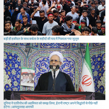
बड़ी ही हकीदत के साथ कर्बला के शहीदों की याद में निकाला गया जुलूस
दुनिया ने प्रतिरोध की अहमियत को समझ लिया, ईरानी राष्ट्र अपने सिद्धांतों से पीछे नहीं
हटेगा।आयतुल्लाह आराफी