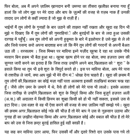
फिर बोला, अब मैं अपने ज़ालिम ख़ानदान बनी उमय्या का तीसरा ख़लीफ़ा बनाया गया हूँ
हालां कि जो लोग मुझ पर मेरे दादा और बाप के ज़ुल्मों की वजह से ग़ज़ब नाक हैं उनकी
तादाद उन लोगों से कहीं ज़्यादा है जो मुझ से राज़ी हैं।
भाईयों मैं तुम लोगों के गुनाहों के बार उठाने की ताक़त नहीं रखता और ख़ुदा वह दिन भी
मुझे न दिखाए कि मैं तुम लोगों की गुमराहियांे और बुराईयों के बार से लदा हुआ उसकी
दरगाह में पहुँचूँ। अब तुम लोगों को अपनी हुकूमत के बारे में इख़्तेयार है उसे मुझ से ले लो
और जिसे पसन्द करो अपना बादशाह बना लो कि मैंने तुम लोगों की गरदनों से अपनी बैअत
उठा ली । वस्सलाम । जिस मिम्बर पर माविया इब्ने यज़ीद ख़ुत्बा दे रहा था उसके नीचे
मरवान बिन हकम भी बैठा हुआ था। ख़ुत्बा ख़त्म होने पर वह बोला, क्या हज़रत उमर की
सुन्नत जारी करने का इरादा है कि जिस तरह उन्होंने अपने बाद खि़लाफ़त को ‘‘ शूरा ’’ के
हवाले किया था तुम भी इसे शूरा के सिपुर्द करते हो। इस पर माविया बोला, आप मेरे पास
से तशरीफ़ ले जायें, क्या आप मुझे भी मेरे दीन मंे धोखा देना चाहते हैं। ख़ुदा की क़सम मैं
तुम लोगों की खि़लाफ़त का कोई मज़ा नहीं पाता अलबत्ता इसकी तलखि़यां बराबर चख रहा
हूँ। जैसे लोग उमर के ज़माने में थे, वैसे ही लोगों को मेरे पास भी लाओ। इसके अलावा
जिस तारीख़ से उन्होंने खि़लाफ़त को शूरा के सिपुर्द किया और जिस बुज़ुर्ग हज़रत अली
(अ.स.) की अदालत में किसी क़िस्म का शुब्हा किसी को हो भी नहीं सकता, इसको उस से
हटा दिया। उस वक़्त से वह भी ऐसा करने की वजह से क्या ज़ालिम नहीं समझे गये। ख़ुदा
की क़सम अगर खि़लाफ़त कोई नफ़े की चीज़ है तो मेरे बाप ने उस से नुक़सान उठाया और
गुनाह ही का ज़ख़ीरा मोहय्या किया और अगर खि़लाफ़त कोई और वबाल की चीज़ है तो मेरे
बाप को उस से जिस क़द्र बुराई हासिल हुई वही काफ़ी है।
यह कह कर माविया उतर आया, फिर उसकी माँ और दूसरे रिश्ते दार उसके पास गये तो