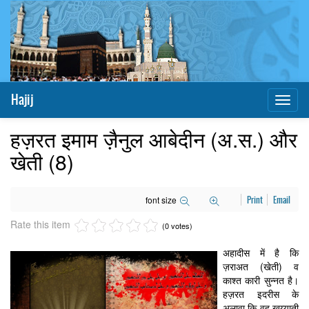
Hajij
Toggl
naviga
हज़रत इमाम ज़ैनुल आबेदीन (अ.स.) और
खेती (8)
font size
Print
Email
Rate this item
(0 votes)
अहादीस में है कि
ज़राअत (खेती) व
काश्त कारी सुन्नत है।
हज़रत इदरीस के
अलावा कि वह ख़य्याती