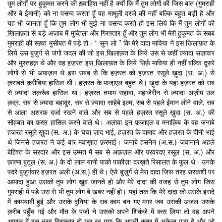
तुम लोगों पर हुकूमत करने की ख़्वाहिश नहीं है क्यों कि मैं तुम लोगों की जिस बात (गुमराही
और बे ईमानी) को ना पसन्द करता हूँ वह मामूली दरजे की नहीं बल्कि बहुत बड़ी है और
यह भी जानता हूँ कि तुम लोग भी मुझे ना पसन्द करते हो इस लिये कि मैं तुम लोगों की
खि़लाफ़त से बड़े अज़ाब में मुब्तिला और गिरफ़्तार हूँ और तुम लोग भी मेरी हुकूमत के सबब
मुमराही की सख़्त मुसीबत में पड़े हो। ‘‘ सुन लो ’’ कि मेरे दादा माविया ने इस खि़लाफ़त के
लिये उस बुज़ुर्ग से जंगो जदल की जो इस खि़लाफ़त के लिये उस से कहीं ज़्यादा सज़ावार
और मुस्तहक़ थे और वह हज़रत इस खि़लाफ़त के लिये सिर्फ़ माविया ही नहीं बल्कि दूसरे
लोगों से भी अफ़ज़ल थे इस सबब से कि हज़रत को हज़रत रसूले ख़ुदा (स. अ.) से
क़राबते क़रीबिया हासिल थी। हज़रत के फ़जा़एल बहुत थे। ख़ुदा के यहां हज़रत को सब
से ज़्यादा तक़र्रूब हासिल था। हज़रत तमाम सहाबा, महाजेरीन से ज़्यादा अज़ीम उल
क़द्र, सब से ज़्यादा बहादुर, सब से ज़्यादा साहेबे इल्म, सब से पहले ईमान लोने वाले, सब
से आला अशरफ़ दर्जा रखने वाले और सब से पहले हज़रत रसूले ख़ुदा (स. अ.) की
सोहबत का फ़ख्ऱ हासिल करने वाले थे। अलावा इन फ़ज़ाएल व मनाक़िब के वह जनाबे
हज़रत रसूले ख़ुदा (स. अ.) के चचा ज़ाद भाई, हज़रत के दामाद और हज़रत के दीनी भाई
थे जिनसे हज़रत ने कई बार मवाख़ात फ़रमाई। जनाबे हसनैन (अ.स.) जवानाने अहले
बेहिश्त के सरदार और इस उम्मत में सब से अफ़ज़ल और परवरदए रसूल (स. अ.) और
फ़ात्मा बुतूल (स. अ.) के दो लाल यानी पाको पाकीज़ा दरख़ते रिसालत के फूल थे। उनके
पदरे बुज़ुर्गवार हज़रत अली (अ.स.) ही थे। ऐसे बुज़ुर्ग से मेरा दादा जिस तरह सरकशी पर
आमादा हुआ उसको तुम लोग ख़ूब जानते हो और मेरे दादा की वजह से तुम लोग जिस
गुमराही में पड़े उस से भी तुम लोग बे ख़बर नहीं हो। यहां तक कि मेरे दादा को उसके इरादे
में कामयाबी हुई और उसके दुनिया के सब काम बन गए मगर जब उसकी अजल उसके
क़रीब पहुँच गई और मौत के पंजों ने उसको अपने शिकंजे में कस लिया तो वह अपने
आमाल में इस तरह गिरफ़्तार हो कर रह गया कि अपनी क़ब्र में अकेला पड़ा है और जो