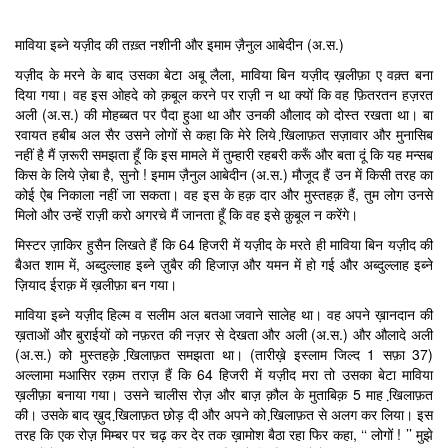
माविया इब्ने यज़ीद की तख़्त नशीनी और इमाम ज़ैनुल आबेदीन (अ.स.)
यज़ीद के मरने के बाद उसका बेटा अबू लैला, माविया बिन यज़ीद ख़लीफ़ा ए वक़्त बना
दिया गया। वह इस ओहदे को क़बूल करने पर राज़ी न था क्यों कि वह फ़ितरतन हज़रत
अली (अ.स.) की मोहब्बत पर पैदा हुआ था और उनकी औलाद को दोस्त रखता था। बा
रवायत हबीब अल सैर उसने लोगों से कहा कि मेरे लिये खि़लाफ़त सज़ावार और मुनासिब
नहीं है मैं ज़रूरी समझता हूँ कि इस मामले में तुम्हारी रहबरी करूँ और बता दूं कि यह मन्सब
किस के लिये ज़ेबा है, सुनो ! इमाम ज़ैनुल आबेदीन (अ.स.) मौजूद हैं उन में किसी तरह का
कोई ऐब निकाला नहीं जा सकता। वह इस के हक़ दार और मुस्तहक़ हैं, तुम लोग उनसे
मिलो और उन्हें राज़ी करो अगरचे मैं जानता हूँ कि वह इसे क़ुबूल न करेंगे।
मिस्टर ज़ाकिर हुसैन लिखते हैं कि 64 हिजरी में यज़ीद के मरते ही माविया बिन यज़ीद की
बैअत शाम में, अब्दुल्लाह इब्ने ज़ुबैर की हिजाज़ और यमन में हो गई और अब्दुल्लाह इब्ने
ज़ियाद ईराक़ में ख़लीफ़ा बन गया।
माविया इब्ने यज़ीद हिल्म व सलीम अल बतआ जवाने सालेह था। वह अपने ख़ानदान की
ख़ताओं और बुराईयों को नफ़रत की नज़र से देखता और अली (अ.स.) और औलादे अली
(अ.स.) को मुस्तहक़े खि़लाफ़त समझता था। (तारीख़े इस्लाम जिल्द 1 सफ़ा 37)
अल्लामा मआसिर रक़म तराज़ हैं कि 64 हिजरी में यज़ीद मरा तो उसका बेटा माविया
ख़लीफ़ा बनाया गया। उसने चालीस रोज़ और बाज़ क़ौल के मुताबिक़ 5 माह खि़लाफ़त
की। उसके बाद ख़ुद खि़लाफ़त छोड़ दी और अपने को खि़लाफ़त से अलग कर लिया। इस
तरह कि एक रोज़ मिम्बर पर चढ़ कर देर तक ख़ामोश बैठा रहा फिर कहा, ‘‘ लोगों ! ’’ मुझे