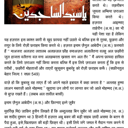
करते थे। तक़रीबन
जुमला अम्बिया ज़राअत
किया करते थे।
हज़रात आइम्माए
ताहेरीन (अ.स.) का भी
यही पेशा रहा है लेकिन
यह हज़रात इस काश्त कारी से ख़ुद फ़ायदा नहीं उठाते थे बल्कि इस से ग़ुरबा, फ़ुक़रा और
तयूर के लिये रोज़ी फ़राहम किया करते थे। हज़रत इमाम ज़ैनुल आबेदीन (अ.स.) फ़रमाते
हैं ‘‘ माअजरा अलज़रा लतालब अलफ़ज़ल फ़ीह वमाअज़रा अलालैतना वलहू अल फ़क़ीरो
जुल हाजता वलैतना वल मना अलक़बरता ख़सता मन अल तैर ’’ मैं अपना फ़ायदा हासिल
करते के लिये ज़राअत नहीं किया करता बल्कि मैं इस लिये ज़राअत करता हूँ कि इस से
ग़रीबों , फ़क़ीरों मोहताजों और ताएरों ख़ुसूसन कु़बर्रहू को रोज़ी फ़राहम करूँ। (सफ़ीनतुल
बेहार जिल्द 1 सफ़ा 549)
वाज़े हो कि कु़बरहू वह ताएर हैं जो अपने महले इबादत में कहा करता है ‘‘ अल्लाह हुम्मा
लाअन मबग़ज़ी आले मोहम्मद ’’ ख़ुदाया उन लोगों पर लानत कर जो आले मोहम्मद (स.अ.)
से बुग़्ज़ रखते हैं। (लबाब अल तावील बग़वी)
इमाम ज़ैनुल आबेदीन (अ.स.) और फ़ित्नाए इब्ने ज़ुबैर
मुवर्रिख़ मि0 ज़ाकिर हुसैन लिखते हैं कि अब्दुल्लाह बिन ज़ुबैर जो आले मोहम्मद (स. अ.)
का शदीद दुश्मन था 3 हिजरी में हज़रत अबू बकर की बड़ी साहब ज़ादी असमा के बतन से
पैदा हुआ, इसे खि़लाफ़त की बड़ी फ़िक्र थी। इसी लिये जंगे जमल में मैदान गरम करने में