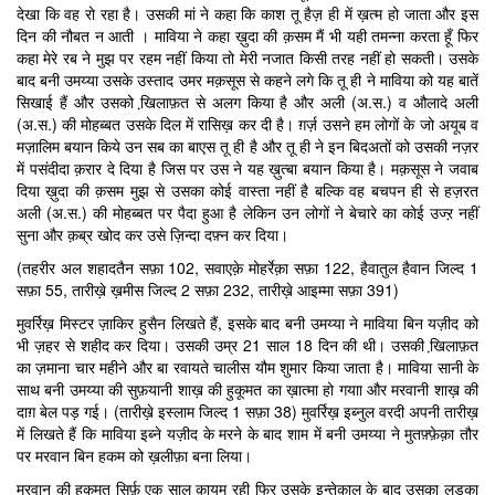
देखा कि वह रो रहा है। उसकी मां ने कहा कि काश तू हैज़ ही में ख़त्म हो जाता और इस
दिन की नौबत न आती । माविया ने कहा ख़ुदा की क़सम मैं भी यही तमन्ना करता हूँ फिर
कहा मेरे रब ने मुझ पर रहम नहीं किया तो मेरी नजात किसी तरह नहीं हो सकती। उसके
बाद बनी उमय्या उसके उस्ताद उमर मक़सूस से कहने लगे कि तू ही ने माविया को यह बातें
सिखाई हैं और उसको खि़लाफ़त से अलग किया है और अली (अ.स.) व औलादे अली
(अ.स.) की मोहब्बत उसके दिल में रासिख़ कर दी है। ग़र्ज़ उसने हम लोगों के जो अयूब व
मज़ालिम बयान किये उन सब का बाएस तू ही है और तू ही ने इन बिदअतों को उसकी नज़र
में पसंदीदा क़रार दे दिया है जिस पर उस ने यह ख़ुत्बा बयान किया है। मक़सूस ने जवाब
दिया ख़ुदा की क़सम मुझ से उसका कोई वास्ता नहीं है बल्कि वह बचपन ही से हज़रत
अली (अ.स.) की मोहब्बत पर पैदा हुआ है लेकिन उन लोगों ने बेचारे का कोई उज्ऱ नहीं
सुना और क़ब्र खोद कर उसे ज़िन्दा दफ़्न कर दिया।
(तहरीर अल शहादतैन सफ़ा 102, सवाएक़े मोहर्रेक़ा सफ़ा 122, हैवातुल हैवान जिल्द 1
सफ़ा 55, तारीख़े ख़मीस जिल्द 2 सफ़ा 232, तारीख़े आइम्मा सफ़ा 391)
मुवर्रिख़ मिस्टर ज़ाकिर हुसैन लिखते हैं, इसके बाद बनी उमय्या ने माविया बिन यज़ीद को
भी ज़हर से शहीद कर दिया। उसकी उम्र 21 साल 18 दिन की थी। उसकी खि़लाफ़त
का ज़माना चार महीने और बा रवायते चालीस यौम शुमार किया जाता है। माविया सानी के
साथ बनी उमय्या की सुफ़यानी शाख़ की हुकूमत का ख़ात्मा हो गयाा और मरवानी शाख़ की
दाग़ बेल पड़ गई। (तारीख़े इस्लाम जिल्द 1 सफ़ा 38) मुवर्रिख़ इब्नुल वरदी अपनी तारीख़
में लिखते हैं कि माविया इब्ने यज़ीद के मरने के बाद शाम में बनी उमय्या ने मुतफ़्फ़ेक़ा तौर
पर मरवान बिन हकम को ख़लीफ़ा बना लिया।
मरवान की हुकूमत सिर्फ़ एक साल क़ायम रही फिर उसके इन्तेक़ाल के बाद उसका लड़का