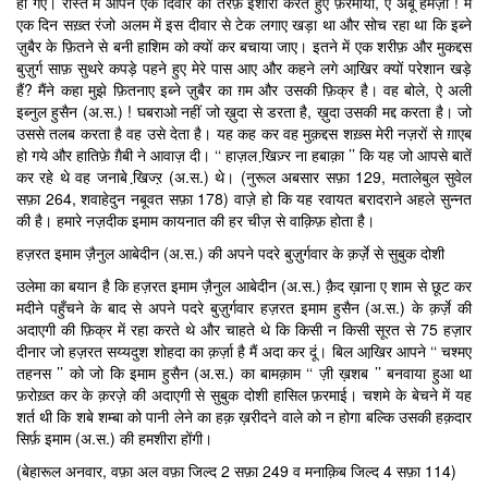
हो गए। रास्ते में आपने एक दिवार की तरफ़ इशारा करते हुए फ़रमाया, ऐ अबू हमज़ा ! मैं
एक दिन सख़्त रंजो अलम में इस दीवार से टेक लगाए खड़ा था और सोच रहा था कि इब्ने
ज़ुबैर के फ़ितने से बनी हाशिम को क्यों कर बचाया जाए। इतने में एक शरीफ़ और मुकद्दस
बुज़ुर्ग साफ़ सुथरे कपड़े पहने हुए मेरे पास आए और कहने लगे आखि़र क्यों परेशान खड़े
हैं? मैंने कहा मुझे फ़ितनाए इब्ने ज़ुबैर का ग़म और उसकी फ़िक्र है। वह बोले, ऐ अली
इब्नुल हुसैन (अ.स.) ! घबराओ नहीं जो ख़ुदा से डरता है, ख़ुदा उसकी मद्द करता है। जो
उससे तलब करता है वह उसे देता है। यह कह कर वह मुक़द्दस शख़्स मेरी नज़रों से ग़ाएब
हो गये और हातिफ़े ग़ैबी ने आवाज़ दी। ‘‘ हाज़ल खि़ज़्र ना हबाक़ा ’’ कि यह जो आपसे बातें
कर रहे थे वह जनाबे खि़ज्ऱ (अ.स.) थे। (नुरूल अबसार सफ़ा 129, मतालेबुल सुवेल
सफ़ा 264, शवाहेदुन नबूवत सफ़ा 178) वाज़े हो कि यह रवायत बरादराने अहले सुन्नत
की है। हमारे नज़दीक इमाम कायनात की हर चीज़ से वाक़िफ़ होता है।
हज़रत इमाम ज़ैनुल आबेदीन (अ.स.) की अपने पदरे बुज़ुर्गवार के क़र्ज़े से सुबुक दोशी
उलेमा का बयान है कि हज़रत इमाम ज़ैनुल आबेदीन (अ.स.) क़ैद ख़ाना ए शाम से छूट कर
मदीने पहुँचने के बाद से अपने पदरे बुज़ुर्गवार हज़रत इमाम हुसैन (अ.स.) के क़र्ज़े की
अदाएगी की फ़िक्र में रहा करते थे और चाहते थे कि किसी न किसी सूरत से 75 हज़ार
दीनार जो हज़रत सय्यदुश शोहदा का क़र्ज़ा है मैं अदा कर दूं। बिल आखि़र आपने ‘‘ चश्मए
तहनस ’’ को जो कि इमाम हुसैन (अ.स.) का बामक़ाम ‘‘ ज़ी ख़शब ’’ बनवाया हुआ था
फ़रोख़्त कर के क़रज़े की अदाएगी से सुबुक दोशी हासिल फ़रमाई। चशमे के बेचने में यह
शर्त थी कि शबे शम्बा को पानी लेने का हक़ ख़रीदने वाले को न होगा बल्कि उसकी हक़दार
सिर्फ़ इमाम (अ.स.) की हमशीरा होंगी।
(बेहारूल अनवार, वफ़ा अल वफ़ा जिल्द 2 सफ़ा 249 व मनाक़िब जिल्द 4 सफ़ा 114)