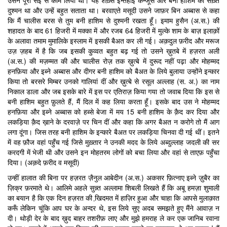
उसने पूरी सई से काम लिया था। यह शख़्स इन्तेहाई कन्जूस और बनी हाशिम का सख़्त
दुश्मन था और उन्हें बहुत सताता था। बरवाएते मसूदी उसने जाफ़र बिन अब्बास से कहा
कि मैं चालीस बरस से तुम बनी हाशिम से दुश्मनी रखता हूँ। इमाम हुसैन (अ.स.) की
शहादत के बाद 61 हिजरी में मक्का में और रजब 64 हिजरी में मुल्के शाम के बाज़ इलाक़ों
के अलावा तमाम मुमालिके इस्लाम में इसकी बैअत कर ली गई। अक़दुल फ़रीद और मरूज
उज़ ज़हब में है कि जब इसकी कु़व्वत बहुत बढ़ गई तो उसने ख़ुतबे में हज़रत अली
(अ.स.) की मज़म्मत की और चालीस रोज़ तक ख़ुत्बे में दुरूद नहीं पढ़ा और मोहम्मद
हनफ़िया और इब्ने अब्बास और दीगर बनी हाशिम को बैअत के लिये बुलाया उन्होंने इन्कार
किया तो बरसरे मिम्बर उनको गालियां दीं और ख़ुत्बे से रसूल अल्लाह (स. अ.) का नाम
निकाल डाला और जब इसके बारे में इस पर एतिराज़ किया गया तो जवाब दिया कि इस से
बनी हाशिम बहुत फ़ुलते हैं, मैं दिल में कह लिया करता हूँ। इसके बाद उस ने मोहम्मद
हनफ़िया और इब्ने अब्बास को हब्से बेजा में मय 15 बनी हाशिम के क़ैद कर दिया और
लकड़िया क़ैद ख़ाने के दरवाज़े पर चिन दीं और कहा कि अगर बैअत न करोगे तो मैं आग
लगा दूंगा। जिस तरह बनी हाशिम के इन्कारे बैअत पर लकड़िया चिनवा दी गई थीं। इतने
में वह फ़ौज वहां पहुँच गई जिसे मुख़्तार ने उनकी मदद के लिये अब्दुल्लाह जदली की सर
करदगी में भेजी थी और उसने इन मोहतरम लोगों को बचा लिया और वहां से ताएफ़ पहुँचा
दिया। (अक़दे फ़रीद व मसूदी)
उन्हीं हालात की बिना पर हज़रत ज़ैनुल आबेदीन (अ.स.) अकसर फ़ित्नाए इब्ने ज़ुबैर का
ज़िक्र फ़रमाते थे। आलिमे अहले सुन्न्त अल्लामा शिबली लिखते हैं कि अबू हमज़ा शुमाली
का बयान है कि एक दिन हज़रत की खि़दमत में हाज़िर हुआ और चाहा कि आपसे मुलाक़ात
करूँ लेकिन चूंकि आप घर के अन्दर थे, इस लिये सुए अदब समझते हुए मैंने आवाज़ न
दी। थोड़ी देर के बाद ख़ुद बाहर तशरीफ़ लाए और मुझे हमराह ले कर एक जानिब रवाना