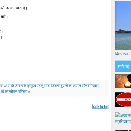
उसे उसका चारा दे।
श करे।
े।
ए।
क्रिस्टल म
आगे पढ़ें
ा अ.स.के जीवन के प्रमुख पहलू सादा जिंदगी,दूसरों का ख्याल और बेमिसाल
:व:व) का जीवन परिचय »
back to top