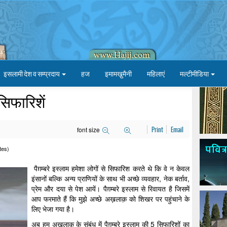
इसलामी देश व सम्प्रदाय
हज
इमामखु़मैनी
महिलाएं
मल्टीमीडिया
 सिफारिशें
font size
Print
Email
tes)
पैग़म्बरे इस्लाम हमेशा लोगों से सिफारिश करते थे कि वे न केवल
इंसानों बल्कि अन्य प्राणियों के साथ भी अच्छे व्यवहार, नेक बर्ताव,
प्रेम और दया से पेश आयें। पैग़म्बरे इस्लाम से रिवायत है जिसमें
आप फरमाते हैं कि मुझे अच्छे अख़लाक़ को शिखर पर पहुंचाने के
लिए भेजा गया है।
अब हम अख़लाक़ के संबंध में पैग़म्बरे इस्लाम की 5 सिफारिशों का