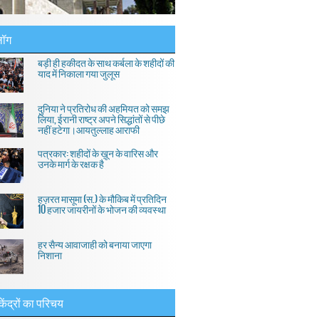
लॉग
बड़ी ही हकीदत के साथ कर्बला के शहीदों की
याद में निकाला गया जुलूस
दुनिया ने प्रतिरोध की अहमियत को समझ
लिया, ईरानी राष्ट्र अपने सिद्धांतों से पीछे
नहीं हटेगा।आयतुल्लाह आराफी
पत्रकार: शहीदों के ख़ून के वारिस और
उनके मार्ग के रक्षक है
हज़रत मासूमा (स.) के मौकिब में प्रतिदिन
10 हजार जायरीनों के भोजन की व्यवस्था
हर सैन्य आवाजाही को बनाया जाएगा
निशाना
केंद्रों का परिचय