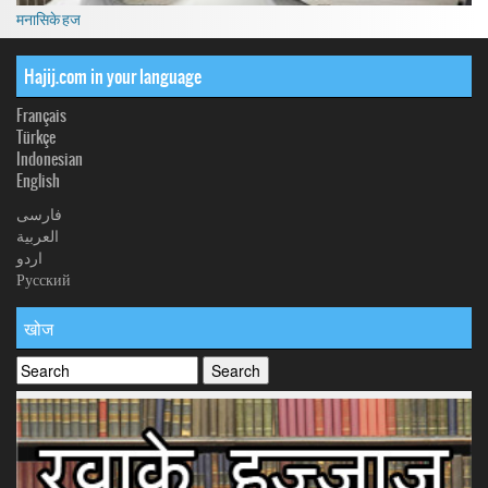
मनासिके हज
Hajij.com in your language
Français
Türkçe
Indonesian
English
فارسی
العربیة
اردو
Русский
खोज