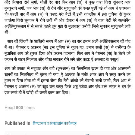
और ज़ियादा रोने लगीं, थोड़ी देर बाद फिर आप (स) ने कुछ कहा जिसे सुनकर आप
मुस्कुराने लगीं, जब आप (स) से रोने और मुस्कुराने की वजह पूछी गई तो आप ने फ़रमाया
कि पहली बार में आप (स) ने कहा: मेरी बेटी मैं इसी तकलीफ़ में इस दुनिया से गुज़र
जाऊंगा जिसे सुनकर मैं रोने लगी थी और दोबारा में आप (स) ने कहा बेटी मेरे अहलेबैत
अलैहिमुस्सलाम में से सबसे पहले तुम मुझ से मुलाक़ात करोगी जिसे सुनकर मुस्कुराने लगी
थी।
आप की ज़िंदगी के आख़िरी समय में आप (स) का सर इमाम अली अलैहिस्सलाम की गोद
में था। पैग़म्बर ए अकरम (स) इस दुनिया से गुज़र गए, इमाम अली (अ) ने वसीयत के
मुताबिक़ आप को ग़ुस्ल दिया और कफ़न पहनाया, फिर आप ने पैग़म्बर (स) के चेहरे को
कफ़न से बाहर निकाला और चीख़ मारकर रोने लगे और कहा: ऐ अल्लाह के रसूल!
आप की वफ़ात से नबुव्वत और वही (क़ुरआन) का सिलसिला ख़त्म हो गया और आसमानी
ख़बरों का सिलसिला भी ख़त्म हो गया, ऐ अल्लाह के नबी! अगर आप ने सब्र करने का
हुक्म न दिया होता तो मैं इतना रोता कि मेरी आंखों की रौशनी चली जाती, फिर आप ने
पैग़म्बर ए अकरम (स) को ख़ुद उस क़ब्र जिसे अबू उबैदा और ज़ैद इब्ने सहल ने घर के
एक कमरे ही में खोदी थी उसमें दफ़्न कर दिया।
Read
500
times
शिष्टाचार व अनतर्ज्ञान का केन्द्र
Published in