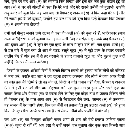
लगे, कुछ देर बाद आप (स) की तबीयत फिर बिगड़ी और इस बार जब कुछ बेहतर हुई तो
आप (स) ने घर की औरतों से कहा कि मेरे भाई और मेरे सबसे क़रीबी को बुलाओ, उन्होंने
अबू बक्र को बुला दिया वह जब आए तो पैग़म्बर ए अकरम (स) ने फिर कहा मेरे भाई और
मेरे सबसे क़रीबी को बुलाओ, उन्होंने इस बार उमर को बुला दिया उन्हें देखकर फिर पैग़म्बर
(स) ने अपनी बात दोहराई,
तभी वहां मौजूद जनाबे उम्मे सलमा ने कहा कि अली (अ) को बुला रहे हैं, आख़िरकार इमाम
अली अलैहिस्सलाम को बुलाया गया, इमाम अली (अ) तशरीफ़ लाए उसके बाद पैग़म्बर (स)
और इमाम अली (अ) ने कुछ देर एक दूसरे के कान में कुछ बातें कीं, जब इमाम अली (अ)
से इस बारे में पूछा गया तो आप ने कहा: रसूले ख़ुदा (स) ने मुझे इल्म के हज़ार दरवाज़े
तालीम दिए हैं और इन में से हर दरवाज़े से हज़ार दरवाज़े खुल गए और मुझसे कुछ बातें
कहीं हैं जिनपर मैं अमल करूंगा।
ज़िंदगी के एकदम आख़िरी दिनों में जनाबे बिलाल हबशी को बुलाया ताकि लोगों को मस्जिद
में जमा करें, उसके बाद आप ने एक ख़ुत्बा इरशाद फ़रमाया और लोगों से कहा अगर किसी
का कोई हक़ मेरे ज़िम्मे है तो वह मांग ले, किसी ने कोई जवाब नहीं दिया, पैग़म्बर ए अकरम
(स) ने इसी बात को तीन बार दोहराया तभी एक ग़ुलाम खड़ा हुआ और अपने हक़ का
सवाल किया और पैग़म्बर (स) से बदला लेने के लिए एक कोड़ा हाथ में उठाया लेकिन जैसे
ही पैग़म्बर (स) के पास आया आप (स) से लिपटकर रोने लगा, पैग़म्बर (स) ने फ़रमाया:
यह जन्नत में मेरा साथी होगा, फिर एक बीवी का हवाला देते हुए हज़रत अली (अ) को हुक्म
दिया कि कुछ पैसा उनके पास रखा है उसे लेकर ग़रीबों और फ़क़ीरों में बांट दो।
जब आप (स) का बिल्कुल आख़िरी समय आया तो आप की बेटी हज़रत फ़ातिमा ज़हरा
(स.अ) बहुत रो रहीं थीं, आप (स) ने उन्हें अपने पास बुलाया और कुछ कहा जिससे आप