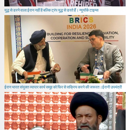
युद्ध से डरने वाला ईरान नहीं है बल्कि ट्रंप युद्ध से डरते हैं। न्यूयॉर्क टाइम्स
ईरान भारत संयुक्त व्यापार कार्य समूह को फिर से सक्रिय करने की जरूरत।ईरानी उपमंत्री