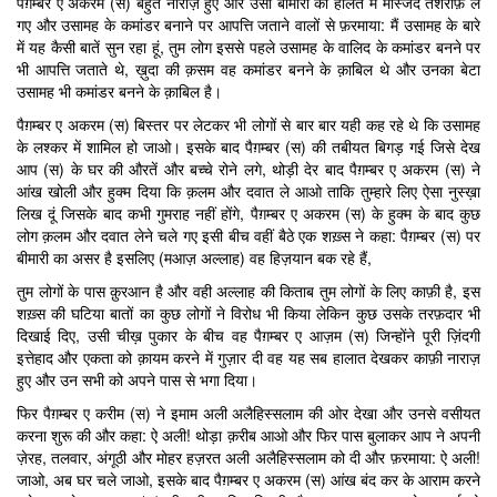
पैग़म्बर ए अकरम (स) बहुत नाराज़ हुए और उसी बीमारी की हालत में मस्जिद तशरीफ़ ले
गए और उसामह के कमांडर बनाने पर आपत्ति जताने वालों से फ़रमाया: मैं उसामह के बारे
में यह कैसी बातें सुन रहा हूं, तुम लोग इससे पहले उसामह के वालिद के कमांडर बनने पर
भी आपत्ति जताते थे, ख़ुदा की क़सम वह कमांडर बनने के क़ाबिल थे और उनका बेटा
उसामह भी कमांडर बनने के क़ाबिल है।
पैग़म्बर ए अकरम (स) बिस्तर पर लेटकर भी लोगों से बार बार यही कह रहे थे कि उसामह
के लश्कर में शामिल हो जाओ। इसके बाद पैग़म्बर (स) की तबीयत बिगड़ गई जिसे देख
आप (स) के घर की औरतें और बच्चे रोने लगे, थोड़ी देर बाद पैग़म्बर ए अकरम (स) ने
आंख खोली और हुक्म दिया कि क़लम और दवात ले आओ ताकि तुम्हारे लिए ऐसा नुस्ख़ा
लिख दूं जिसके बाद कभी गुमराह नहीं होंगे, पैग़म्बर ए अकरम (स) के हुक्म के बाद कुछ
लोग क़लम और दवात लेने चले गए इसी बीच वहीं बैठे एक शख़्स ने कहा: पैग़म्बर (स) पर
बीमारी का असर है इसलिए (मआज़ अल्लाह) वह हिज़यान बक रहे हैं,
तुम लोगों के पास क़ुरआन है और वही अल्लाह की किताब तुम लोगों के लिए काफ़ी है, इस
शख़्स की घटिया बातों का कुछ लोगों ने विरोध भी किया लेकिन कुछ उसके तरफ़दार भी
दिखाई दिए, उसी चीख़ पुकार के बीच वह पैग़म्बर ए आज़म (स) जिन्होंने पूरी ज़िंदगी
इत्तेहाद और एकता को क़ायम करने में गुज़ार दी वह यह सब हालात देखकर काफ़ी नाराज़
हुए और उन सभी को अपने पास से भगा दिया।
फिर पैग़म्बर ए करीम (स) ने इमाम अली अलैहिस्सलाम की ओर देखा और उनसे वसीयत
करना शुरू की और कहा: ऐ अली! थोड़ा क़रीब आओ और फिर पास बुलाकर आप ने अपनी
ज़ेरह, तलवार, अंगूठी और मोहर हज़रत अली अलैहिस्सलाम को दी और फ़रमाया: ऐ अली!
जाओ, अब घर चले जाओ, इसके बाद पैग़म्बर ए अकरम (स) आंख बंद कर के आराम करने