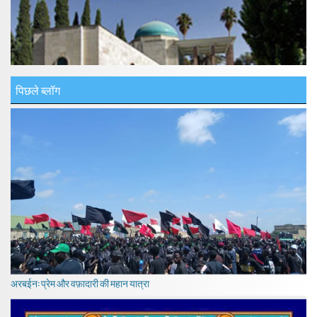
पिछले ब्लॉग
अरबईन: प्रेम और वफ़ादारी की महान यात्रा