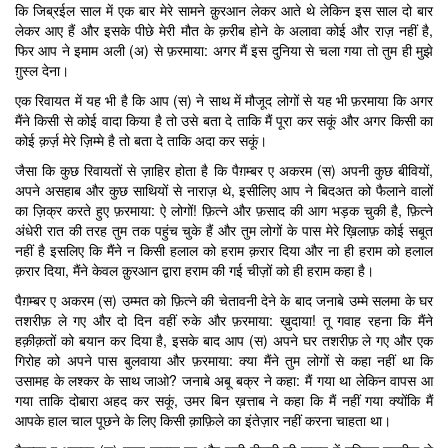
कि जिब्रईल साल में एक बार मेरे सामने क़ुरआन लेकर आते थे लेकिन इस साल दो बार
लेकर आए हैं और इसके पीछे मेरी मौत के क़रीब होने के अलावा कोई और राज़ नहीं है,
फिर आप ने इमाम अली (अ) से फ़रमाया: अगर मैं इस दुनिया से चला गया तो तुम ही मुझे
ग़ुस्ल देना।
एक रिवायत में यह भी है कि आप (स) ने साथ में मौजूद लोगों से यह भी फ़रमाया कि अगर
मैंने किसी से कोई वादा किया है तो उसे बता दे ताकि मैं पूरा कर सकूं और अगर किसी का
कोई क़र्ज़ मेरे ज़िम्मे है तो बता दे ताकि अदा कर सकूं।
जैसा कि कुछ रिवायतों से ज़ाहिर होता है कि पैग़म्बर ए अकरम (स) अपनी कुछ बीवियों,
अपने असहाब और कुछ साथियों से नाराज़ थे, इसीलिए आप ने बिदअत को फैलाने वालों
का ज़िक्र करते हुए फ़रमाया: ऐ लोगों! फ़ित्ने और फ़साद की आग भड़क चुकी है, फ़ित्ने
अंधेरी रात की तरह तुम तक पहुंच चुके हैं और तुम लोगों के पास मेरे ख़िलाफ़ कोई सबूत
नहीं है इसलिए कि मैंने न किसी हलाल को हराम क़रार दिया और ना ही हराम को हलाल
क़रार दिया, मैंने केवल क़ुरआन द्वारा हराम की गई चीज़ों को ही हराम कहा है।
पैग़म्बर ए अकरम (स) उम्मत को फ़ित्ने की चेतावनी देने के बाद जनाबे उम्मे सलमा के घर
तशरीफ़ ले गए और दो दिन वहीं रुके और फ़रमाया: ख़ुदाया! तू गवाह रहना कि मैंने
हक़ीक़तों को बयान कर दिया है, इसके बाद आप (स) अपने घर तशरीफ़ ले गए और एक
गिरोह को अपने पास बुलवाया और फ़रमाया: क्या मैंने तुम लोगों से कहा नहीं था कि
उसामह के लश्कर के साथ जाओ? जनाबे अबू बक्र ने कहा: मैं गया था लेकिन वापस आ
गया ताकि दोबारा अहद कर सकूं, उमर बिन ख़त्ताब ने कहा कि मैं नहीं गया क्योंकि मैं
आपके हाल चाल पूछने के लिए किसी क़ाफ़िले का इंतेज़ार नहीं करना चाहता था।