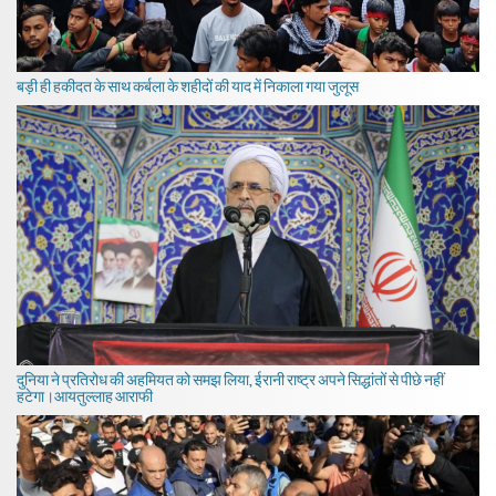
बड़ी ही हकीदत के साथ कर्बला के शहीदों की याद में निकाला गया जुलूस
दुनिया ने प्रतिरोध की अहमियत को समझ लिया, ईरानी राष्ट्र अपने सिद्धांतों से पीछे नहीं
हटेगा।आयतुल्लाह आराफी