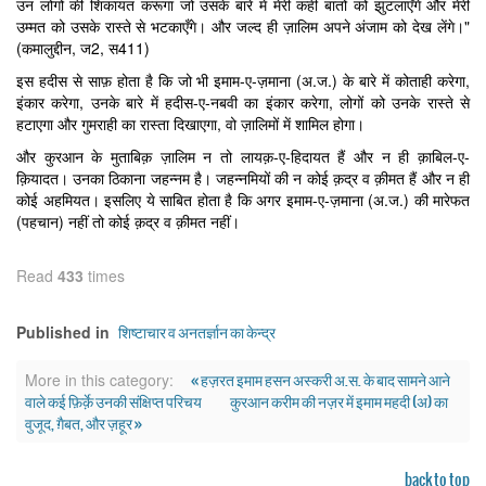
उन लोगों की शिकायत करूंगा जो उसके बारे में मेरी कही बातों को झुटलाएँगे और मेरी
उम्मत को उसके रास्ते से भटकाएँगे। और जल्द ही ज़ालिम अपने अंजाम को देख लेंगे।"
(कमालुद्दीन, ज2, स411)
इस हदीस से साफ़ होता है कि जो भी इमाम-ए-ज़माना (अ.ज.) के बारे में कोताही करेगा,
इंकार करेगा, उनके बारे में हदीस-ए-नबवी का इंकार करेगा, लोगों को उनके रास्ते से
हटाएगा और गुमराही का रास्ता दिखाएगा, वो ज़ालिमों में शामिल होगा।
और कुरआन के मुताबिक़ ज़ालिम न तो लायक़-ए-हिदायत हैं और न ही क़ाबिल-ए-
क़ियादत। उनका ठिकाना जहन्नम है। जहन्नमियों की न कोई क़द्र व क़ीमत हैं और न ही
कोई अहमियत। इसलिए ये साबित होता है कि अगर इमाम-ए-ज़माना (अ.ज.) की मारेफत
(पहचान) नहीं तो कोई क़द्र व क़ीमत नहीं।
Read
433
times
शिष्टाचार व अनतर्ज्ञान का केन्द्र
Published in
« हज़रत इमाम हसन अस्करी अ.स. के बाद सामने आने
More in this category:
वाले कई फ़िर्क़े उनकी संक्षिप्त परिचय
कुरआन करीम की नज़र में इमाम महदी (अ) का
वुजूद, ग़ैबत, और ज़हूर »
back to top