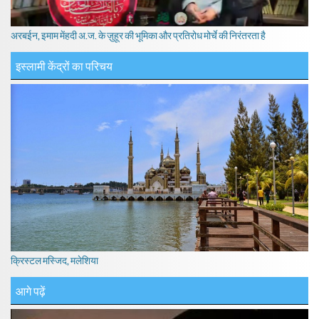
अरबईन, इमाम मेंहदी अ.ज. के ज़ुहूर की भूमिका और प्रतिरोध मोर्चे की निरंतरता है
इस्लामी केंद्रों का परिचय
क्रिस्टल मस्जिद, मलेशिया
आगे पढ़ें