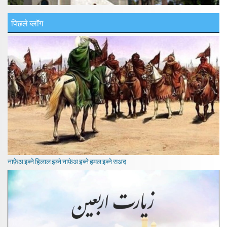
पिछले ब्लॉग
नाफ़ेअ इब्ने हिलाल इब्ने नाफ़ेअ इब्ने हमल इब्ने सअद