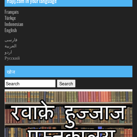
Hajij.com in your language
Français
Türkçe
Indonesian
English
فارسی
العربیة
اردو
Русский
खोज