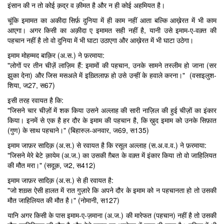
इंसान की न तो कोई क़द्र व क़ीमत है और न ही कोई अहमियत है।
चूंकि इमामत का अकीदा सिर्फ़ दुनिया में ही काम नहीं आता बल्कि आख़ेरत में भी काम
आएगा। अगर किसी का अक़ीदा ए इमामत सही नहीं है, यानी उसे इमाम-ए-वक़्त की
पहचान नहीं है तो वो दुनिया में भी घाटा उठाएगा और आख़ेरत में भी घाटा उठेगा।
इमाम मोहम्मद बाक़िर (अ.स.) ने फ़रमाया:
"लोगों पर तीन चीज़ें लाज़िम हैं: इमामों की पहचान, उनके सामने तस्लीम हो जाना (सर
झुका देना) और जिस मसअले में इख़्तिलाफ़ हो उसे उन्हीं के हवाले करना।" (वसाइलुश-
शिया, ज27, स67)
इसी तरह रवायत है कि:
"जिसने चार चीज़ों में शक किया उसने अल्लाह की सारी नाज़िल की हुई चीज़ों का इंकार
किया। इनमें से एक है हर दौर के इमाम की पहचान है, कि ख़ुद इमाम को उनके सिफ़ात
(गुण) के साथ पहचाने।" (बिहारुल-अनवार, ज69, स135)
इमाम जाफ़र सादिक़ (अ.स.) से रवायत है कि रसूल अल्लाह (स.अ.व.व.) ने फ़रमाया:
"जिसने मेरे बेटे क़ायेम (अ.ज.) का उसकी ग़ैबत के वक़्त में इंकार किया तो वो जाहिलियत
की मौत मरा।" (सदूक़, ज2, स412)
इमाम जाफ़र सादिक़ (अ.स.) से ही रवायत है:
"जो शख़्स ऐसी हालत में रात गुज़ारे कि अपने दौर के इमाम को न पहचानता हो तो उसकी
मौत जाहिलियत की मौत है।" (नोमानी, स127)
यानि अगर किसी के पास इमाम-ए-ज़माना (अ.ज.) की मारेफत (पहचान) नहीं है तो उसकी