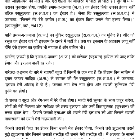
मौत जाहिलियत की मौत है और ऐसे शख़्स का आख़ेरत में घाटा ही घाटा है। दुनिया में भी
उसका नुक़सान होगा, क्योंकि इमाम-ए-ज़माना (अ.ज.) का इंकार सिर्फ़ उनका इंकार नहीं
बल्कि रसूलुल्लाह (स.अ.व.व.) का इंकार है। जैसा कि रसूलुल्लाह (स.अ.व.व.) ने
फ़रमाया: "जिसने मेरे बेटे क़ायेम (अ.ज.) का इंकार किया उसने मेरा इंकार किया।"
(कमालुद्दीन, ज2, स412)
यानि इमाम-ए-ज़माना (अ.ज.) का मुंकिर रसूलुल्लाह (स.अ.व.व.) का मुंकिर है। और जो
रसूल का इंकार करे वो इस्लाम के दायरे में नहीं है। उस पर इस्लाम के अहकाम लागू नहीं
होंगे! ऐसे इंसान का ज़ाहिर भी नापाक है और बातिन भी।
इसलिए ज़रूरी है कि इमाम-ए-ज़माना (अ.ज.) की मारेफत (पहचान) हासिल की जाए ताकि
ईमान और इस्लाम बाक़ी रह सके।
मारेफ़त-ए-इमाम के बारे में रवायतें बहुत हैं जिनमें से एक यह है कि हिशाम बिन सालिम ने
इमाम जाफ़र सादिक़ (अ.स.) से रवायत की कि रसूलुल्लाह (स.अ.व.व.) ने फ़रमाया:
"क़ायम मेरी औलाद में से है। उसका नाम मेरा नाम होगा और उसकी कुन्नियत मेरी
कुन्नियत होगी।
वो शक्ल व सूरत और रंग-रूप में मेरे जैसा होगा। महदी मेरी सुन्नत के साथ ज़हूर करेगा,
लोगों को मेरी मिल्लत और शरीअत की तरफ़ बुलाएगा और उन्हें किताबुल्लाह (क़ुरआन) की
तरफ़ दावत देगा। जिसने उसकी इताअत की उसने मेरी इताअत की और जिसने उसकी
नाफ़रमानी की उसने मेरी नाफ़रमानी की।
जिसने उसकी ग़ैबत का इंकार किया उसने मेरा इंकार किया, जिसने उसे झुटलाया उसने
मुझे झुटलाया और जिसने उसकी तस्दीक़ की उसने मेरी तस्दीक़ की। मैं अल्लाह के सामने