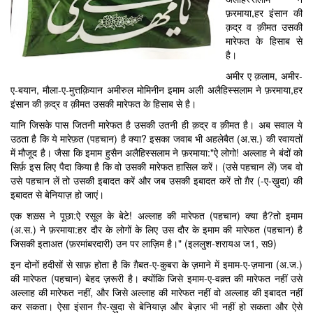
फ़रमाया,हर इंसान की
क़द्र व क़ीमत उसकी
मारेफत के हिसाब से
है।
अमीर ए क़लाम, अमीर-
ए-बयान, मौला-ए-मुत्तक़ियान अमीरुल मोमिनीन इमाम अली अलैहिस्सलाम ने फ़रमाया,हर
इंसान की क़द्र व क़ीमत उसकी मारेफत के हिसाब से है।
यानि जिसके पास जितनी मारेफत है उसकी उतनी ही क़द्र व क़ीमत है। अब सवाल ये
उठता है कि ये मारेफ़त (पहचान) है क्या? इसका जवाब भी अहलेबैत (अ.स.) की रवायतों
में मौजूद है। जैसा कि इमाम हुसैन अलैहिस्सलाम ने फ़रमाया:"ऐ लोगो! अल्लाह ने बंदों को
सिर्फ़ इस लिए पैदा किया है कि वो उसकी मारेफत हासिल करें। (उसे पहचान लें) जब वो
उसे पहचान लें तो उसकी इबादत करें और जब उसकी इबादत करें तो ग़ैर (-ए-ख़ुदा) की
इबादत से बेनियाज़ हो जाएं।
एक शख़्स ने पूछा:ऐ रसूल के बेटे! अल्लाह की मारेफत (पहचान) क्या है?तो इमाम
(अ.स.) ने फ़रमाया:हर दौर के लोगों के लिए उस दौर के इमाम की मारेफत (पहचान) है
जिसकी इताअत (फ़रमांबरदारी) उन पर लाज़िम है।" (इललुश-शरायअ ज1, स9)
इन दोनों हदीसों से साफ़ होता है कि ग़ैबत-ए-कुबरा के ज़माने में इमाम-ए-ज़माना (अ.ज.)
की मारेफत (पहचान) बेहद ज़रूरी है। क्योंकि जिसे इमाम-ए-वक़्त की मारेफत नहीं उसे
अल्लाह की मारेफत नहीं, और जिसे अल्लाह की मारेफत नहीं वो अल्लाह की इबादत नहीं
कर सकता। ऐसा इंसान ग़ैर-ख़ुदा से बेनियाज़ और बेज़ार भी नहीं हो सकता और ऐसे