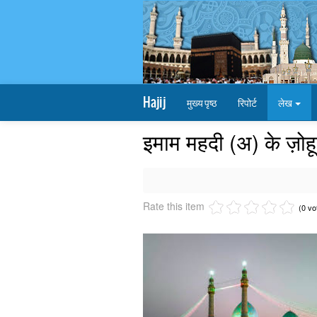
Hajij
मुख्य पृष्ठ
रिपोर्ट
लेख
इमाम महदी (अ) के ज़ोह
Rate this item
(0 vo