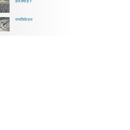
हज क्या है ?
मनासिके हज