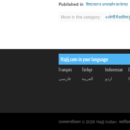
शिष्टाचार व अनतर्ज्ञान का केन्द्र
Published in
« लोगों! मैं फ़ातिमा ह
More in this category:
Hajij.com in your language
Français
Türkçe
Indonesian
E
اردو
العربیة
فارسی
प्रकाशनाधिकार © 2026 Hajij Indian. सर्वाधिका