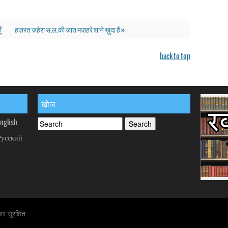
ूँ
हज़रत ज़हेरा स.ल.की ज़ात मज़हरे शाने ख़ुदा हैं »
back to top
खोज
nglish
Русский
र सुरक्षित