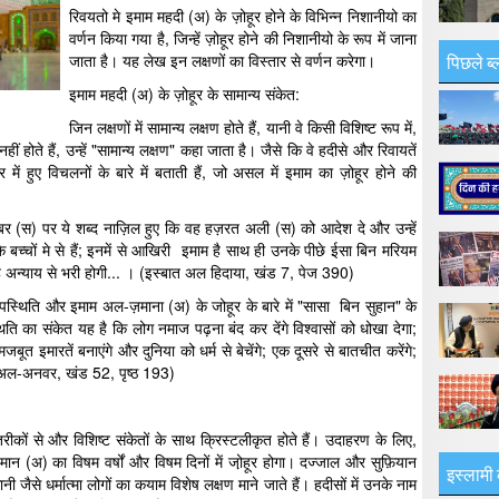
रिवयतो मे इमाम महदी (अ) के ज़ोहूर होने के विभिन्न निशानीयो का
वर्णन किया गया है, जिन्हें ज़ोहूर होने की निशानीयो के रूप में जाना
पिछले ब्
जाता है। यह लेख इन लक्षणों का विस्तार से वर्णन करेगा।
इमाम महदी (अ) के ज़ोहूर के सामान्य संकेत:
जिन लक्षणों में सामान्य लक्षण होते हैं, यानी वे किसी विशिष्ट रूप में,
ीं होते हैं, उन्हें "सामान्य लक्षण" कहा जाता है। जैसे कि वे हदीसे और रिवायतें
ें हुए विचलनों के बारे में बताती हैं, जो असल में इमाम का ज़ोहूर होने की
ंबर (स) पर ये शब्द नाज़िल हुए कि वह हज़रत अली (स) को आदेश दे और उन्हें
े बच्चों मे से हैं; इनमें से आखिरी इमाम है साथ ही उनके पीछे ईसा बिन मरियम
 वह अन्याय से भरी होगी... । (इस्बात अल हिदाया, खंड 7, पेज 390)
स्थिति और इमाम अल-ज़माना (अ) के जोहूर के बारे में "सासा बिन सुहान" के
का संकेत यह है कि लोग नमाज पढ़ना बंद कर देंगे विश्वासों को धोखा देगा;
ूत इमारतें बनाएंगे और दुनिया को धर्म से बेचेंगे; एक दूसरे से बातचीत करेंगे;
र अल-अनवर, खंड 52, पृष्ठ 193)
ट तरीकों से और विशिष्ट संकेतों के साथ क्रिस्टलीकृत होते हैं। उदाहरण के लिए,
मान (अ) का विषम वर्षों और विषम दिनों में जो़हूर होगा। दज्जाल और सुफ़ियान
इस्लामी 
जैसे धर्मात्मा लोगों का कयाम विशेष लक्षण माने जाते हैं। हदीसों में उनके नाम