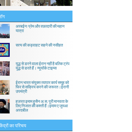
लॉग
अरबईन: प्रेम और वफ़ादारी की महान
यात्रा
सत्य की कड़वाहट सहने की नसीहत
युद्ध से डरने वाला ईरान नहीं है बल्कि ट्रंप
युद्ध से डरते हैं। न्यूयॉर्क टाइम्स
ईरान भारत संयुक्त व्यापार कार्य समूह को
फिर से सक्रिय करने की जरूरत।ईरानी
उपमंत्री
हज़रत इमाम हुसैन अ.स. पूरी मानवता के
लिए निजात की कश्ती हैं।इमाम ए जुमआ
अरदबील
केंद्रों का परिचय