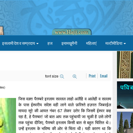
इसलामी देश व सम्प्रदाय
हज
इमामखु़मैनी
महिलाएं
मल्टीमीडिया
font size
Print
Email
tes)
जिस वक़्त पैग़म्बरे इस्लाम सल्लल लाहो अलैहि व आलेही व सल्लम
के पास ईश्वरीय संदेश वही लाने वाले फ़रिश्ते हज़रत जिबरईल
मायदा सूरे की आयत नंबर 67 लेकर उतेर कि जिसमें ईश्वर कह
रहा है, हे पैग़म्बर! जो बात आप तक पहुंचायी जा चुकी है उसे लोगों
तक पहुंचा दीजिए, पैग़म्बरे इस्लाम किसी बात से बहुत चिंतित थे।
उन्हें इस्लाम के भविष्य की ओर से चिंता थी। यही कारण था कि