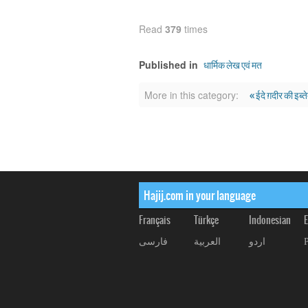
Read
379
times
धार्मिक लेख एवं मत
Published in
« ईदे ग़दीर की इब्त
More in this category:
Hajij.com in your language
Français
Türkçe
Indonesian
E
اردو
العربیة
فارسی