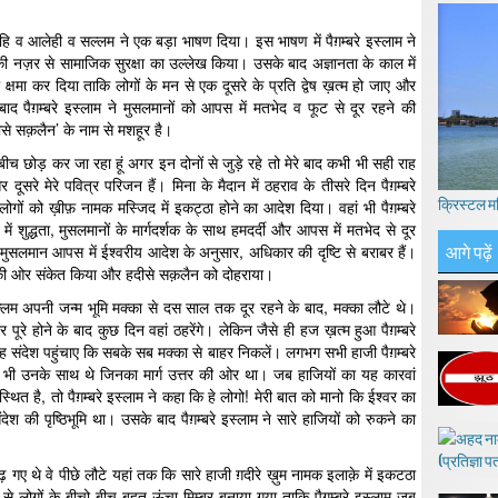
ैहि व आलेही व सल्लम ने एक बड़ा भाषण दिया। इस भाषण में पैग़म्बरे इस्लाम ने
ी नज़र से सामाजिक सुरक्षा का उल्लेख किया। उसके बाद अज्ञानता के काल में
क्षमा कर दिया ताकि लोगों के मन से एक दूसरे के प्रति द्वेष ख़त्म हो जाए और
द पैग़म्बरे इस्लाम ने मुसलमानों को आपस में मतभेद व फूट से दूर रहने की
े सक़लैन’ के नाम से मशहूर है।
हारे बीच छोड़ कर जा रहा हूं अगर इन दोनों से जुड़े रहे तो मेरे बाद कभी भी सही राह
रे मेरे पवित्र परिजन हैं। मिना के मैदान में ठहराव के तीसरे दिन पैग़म्बरे
क्रिस्टल म
ों को ख़ीफ़ नामक मस्जिद में इकट्ठा होने का आदेश दिया। वहां भी पैग़म्बरे
ें शुद्धता, मुसलमानों के मार्गदर्शक के साथ हमदर्दी और आपस में मतभेद से दूर
आगे पढ़ें
लमान आपस में ईश्वरीय आदेश के अनुसार, अधिकार की दृष्टि से बराबर हैं।
षय की ओर संकेत किया और हदीसे सक़लैन को दोहराया।
ल्लम अपनी जन्म भूमि मक्का से दस साल तक दूर रहने के बाद, मक्का लौटे थे।
े होने के बाद कुछ दिन वहां ठहरेंगे। लेकिन जैसे ही हज ख़त्म हुआ पैग़म्बरे
 संदेश पहुंचाए कि सबके सब मक्का से बाहर निकलें। लगभग सभी हाजी पैग़म्बरे
 भी उनके साथ थे जिनका मार्ग उत्तर की ओर था। जब हाजियों का यह कारवां
ुम स्थित है, तो पैग़म्बरे इस्लाम ने कहा कि हे लोगो! मेरी बात को मानो कि ईश्वर का
संदेश की पृष्ठिभूमि था। उसके बाद पैग़म्बरे इस्लाम ने सारे हाजियों को रुकने का
ए थे वे पीछे लौटे यहां तक कि सारे हाजी ग़दीरे ख़ुम नामक इलाक़े में इकटठा
से लोगों के बीचो बीच बहुत ऊंचा मिम्बर बनाया गया ताकि पैग़म्बरे इस्लाम जब