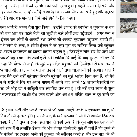
त सुन सकें। लोगों की प्रतीक्षा की घड़ी ख़त्म हुयी। पहले अज़ान दी गयी और
्बरे इस्लाम सल्लल लाहो अलैहि व आलेही व सल्लम मिंबर पर खड़े हुए और हज़रत
दाहिने ओर एक पायदान नीचे खड़े होने के लिए कहा।
 अपना आख़िरी भाषण देना शुरु किया। उन्होंने ईश्वर की प्रशंसा व गुणगान के बाद
म्बर जो बात आप पर पहले भेजी जा चुकी है उसे लोगों तक पहुंचाइये। अगर ऐसा न
र ईश्वर उन लोगों से आपकी रक्षा करेगा जो आपको नुक़सान पहुंचाना चाहते हैं।
्वर में लोगों से कहा, हे लोगो! ईश्वर ने जो कुछ मुझ पर नाज़िल किया उसे पहुंचाने
को इस आयत के उतरने का कारण बताना चाहता हूं। जिबरईल तीन बार मेरे पास आए
ो यह बताऊं कि अली इब्ने अबी तालिब मेरे भाई मेरे बाद मुसलमानों पर मेरे
 कहा कि ईश्वर से कहो कि मुझे यह संदेश पहुंचाने की ज़िम्मेदारी से माफ़ कर दें
िथ्याचारी और इस्लाम का मज़ाक़ उड़ाने वालों तथा चालबाज़ों की संख्या ज़्यादा है
 मैंने उसे नहीं पहुंचाया जिसके पहुंचाने का मुझे आदेश दिया गया है, तो मैने
लाम ने ग़दीर में दिए गए अपने भाषण में अपने बाद अपने 12 उत्तराधिकारियों का
 भीड़ को मैं आख़िरी बार संबोधित कर रहा हूं। तो मेरी बात ध्यान से सुनो
त्मस्तक हो जाओ! वैध काम करने और अवैध व वर्जित काम से दूर रहने का
नों के इमाम अली और उनकी नस्ल से जो इमाम आएंगे उनके आज्ञापालन का तुमसे
ंतिम दौर में प्रकट होंगे। उसके बाद पैग़म्बरे इस्लाम ने लोगों से आधिकारिक रूप
हा, हे लोगों तुम्हारा स्थान इस बात से कहीं ऊंचा है कि तुम लोग एक एक करके
 हाथ में दो हालांकि ईश्वर की ओर से यह ज़िम्मेदारी मुझे दी गयी है कि तुममें से
ि मोमिनों पर हज़रत अली की हुकूमत को स्वीकार करते हे और इस बात की भी