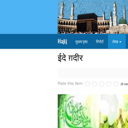
Hajij
मुख्य पृष्ठ
रिपोर्ट
लेख
ईदे ग़दीर
Rate this item
(0 vo