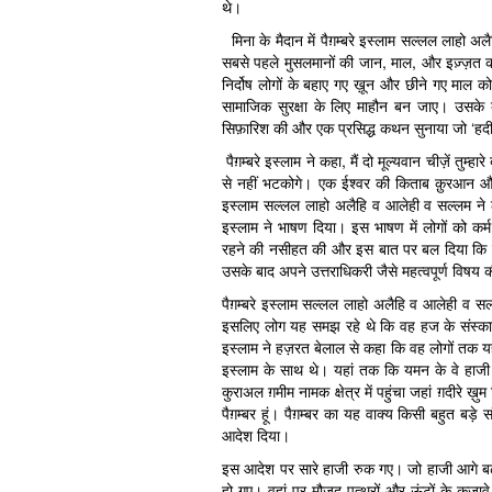
थे।
मिना के मैदान में पैग़म्बरे इस्लाम सल्लल लाहो अल
सबसे पहले मुसलमानों की जान, माल, और इज़्ज़त क
निर्दोष लोगों के बहाए गए ख़ून और छीने गए माल को 
सामाजिक सुरक्षा के लिए माहौन बन जाए। उसके बा
सिफ़ारिश की और एक प्रसिद्ध कथन सुनाया जो ‘हदीस
पैग़म्बरे इस्लाम ने कहा, मैं दो मूल्यवान चीज़ें तुम्
से नहीं भटकोगे। एक ईश्वर की किताब क़ुरआन और दूस
इस्लाम सल्लल लाहो अलैहि व आलेही व सल्लम ने लोग
इस्लाम ने भाषण दिया। इस भाषण में लोगों को कर्म म
रहने की नसीहत की और इस बात पर बल दिया कि मुस
उसके बाद अपने उत्तराधिकरी जैसे महत्वपूर्ण वि
पैग़म्बरे इस्लाम सल्लल लाहो अलैहि व आलेही व स
इसलिए लोग यह समझ रहे थे कि वह हज के संस्कार पूर
इस्लाम ने हज़रत बेलाल से कहा कि वह लोगों तक यह
इस्लाम के साथ थे। यहां तक कि यमन के वे हाजी
कुराअल ग़मीम नामक क्षेत्र में पहुंचा जहां ग़दीरे ख़
पैग़म्बर हूं। पैग़म्बर का यह वाक्य किसी बहुत बड़े 
आदेश दिया।
इस आदेश पर सारे हाजी रुक गए। जो हाजी आगे बढ़ ग
हो गए। वहां पर मौजूद पत्थरों और ऊंटों के कजावे 