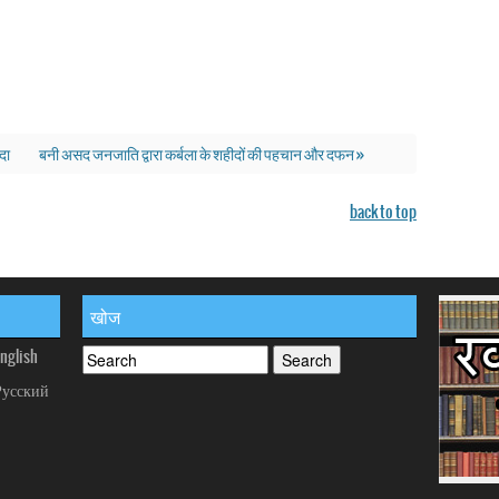
ेदा
बनी असद जनजाति द्वारा कर्बला के शहीदों की पहचान और दफन »
back to top
खोज
nglish
Русский