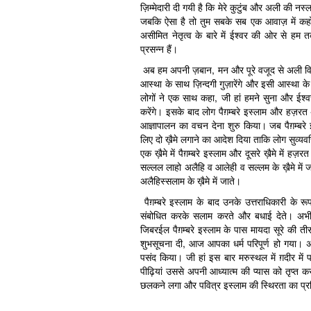
ज़िम्मेदारी दी गयी है कि मेरे कुटुंब और अली की 
जबकि ऐसा है तो तुम सबके सब एक आवाज़ में क
असीमित नेतृत्व के बारे में ईश्वर की ओर से हम
प्रसन्न हैं।
अब हम अपनी ज़बान, मन और पूरे वजूद से अली विल
आस्था के साथ ज़िन्दगी गुज़ारेंगे और इसी आस्था 
लोगों ने एक साथ कहा, जी हां हमने सुना और ईश
करेंगे। इसके बाद लोग पैग़म्बरे इस्लाम और हज
आज्ञापालन का वचन देना शुरु किया। जब पैग़म्बर
लिए दो ख़ैमे लगाने का आदेश दिया ताकि लोग सुव्य
एक ख़ैमे में पैग़म्बरे इस्लाम और दूसरे ख़ैमे में हज
सल्लल लाहो अलैहि व आलेही व सल्लम के ख़ैमे मे
अलैहिस्सलाम के ख़ैमे में जाते।
पैग़म्बरे इस्लाम के बाद उनके उत्तराधिकारी के र
संबोधित करके सलाम करते और बधाई देते। अभी भ
जिबरईल पैग़म्बरे इस्लाम के पास मायदा सूरे की त
शुभसूचना दी, आज आपका धर्म परिपूर्ण हो गया। अपन
पसंद किया। जी हां इस बार मरुस्थल में ग़दीर म
पीढ़ियां उससे अपनी आध्यात्म की प्यास को तृप्त कर
छलकने लगा और पवित्र इस्लाम की स्थिरता का प्रतिबि