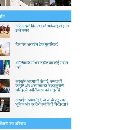
लॉग
नाफ़ेअ इब्ने हिलाल इब्ने नाफ़ेअ इब्ने हमल
इब्ने सअद
जियारत अरबईन (एक मुतालिआ)
अमेरिका के साथ बातचीत का कोई सवाल
नहीं
अरबईन आत्मा की ऊँचाई, उम्मत की
जागृति और अत्याचार के विरुद्ध हुसैनी
चरित्र के नवीनीकरण की यात्रा है
अरबईन, इमाम मेंहदी अ.ज. के ज़ुहूर की
भूमिका और प्रतिरोध मोर्चे की निरंतरता है
केंद्रों का परिचय