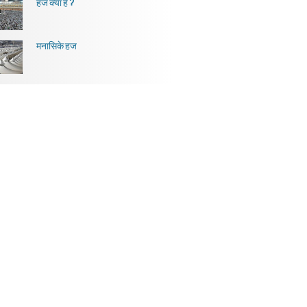
हज क्या है ?
मनासिके हज