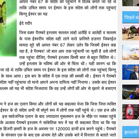
आयत नंबर 67 के संदेश को पहुंचाने में विलंब करते जा रहे थे
ताकि उचित समय पर ईश्वर के इस संदेश को लोगों तक पहुंचाएं
किन्तु ईश्वर का यह
पिछले ब्
ईदे ग़दीर
जिस वक़्त पैग़म्बरे इस्लाम सल्लल लाहो अलैहि व आलेही व सल्लम
के पास ईश्वरीय संदेश वही लाने वाले फ़रिश्ते हज़रत जिबरईल
मायदा सूरे की आयत नंबर 67 लेकर उतेर कि जिसमें ईश्वर कह
रहा है, हे पैग़म्बर! जो बात आप तक पहुंचायी जा चुकी है उसे लोगों
तक पहुंचा दीजिए, पैग़म्बरे इस्लाम किसी बात से बहुत चिंतित थे।
उन्हें इस्लाम के भविष्य की ओर से चिंता थी। यही कारण था कि
 जा रहे थे ताकि उचित समय पर ईश्वर के इस संदेश को लोगों तक पहुंचाएं किन्तु
़े के साथ आया। इस बार के संदेश में एक तरह की धमकी थी। ईश्वर ने पैग़म्बरे
संदेश नहीं पहुंचाया तो मानो आपने अपना दायित्व नहीं निभाया। उसके बाद ईश्वर
सल्लम को यह भी संदेश भिजवाया कि वह उन्हें लोगों की ओर से ख़तरे से बचाएगा
्लाम ने हज का एलान किया और लोगों को यह कहलवा भेजा कि जिस जिस व्यक्ति
 ईश्वर के दो संदेश अभी भी संपूर्ण रूप में लोगों तक नहीं पहुंचे थे। एक हज और
ा। इस सार्वजनिक एलान के बाद ज़्यादातर मुसलमान हज के मौक़े पर मक्का पहुंचे
 अलावा पैग़म्बरे इस्लाम ने सांकेतिक रूप में यह भी कहलवा दिया था कि यह
हिजरी क़मरी के हज के अवसर पर 120000 हाजी हज करने पहुंचे। पैग़म्बरे
इस्लामी 
संस्कार एक के बाद एक अंजाम देते और उसके बारे में विस्तार से बताते जाते