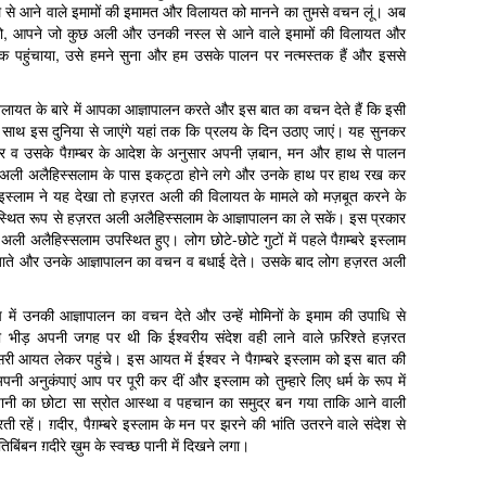
नस्ल से आने वाले इमामों की इमामत और विलायत को मानने का तुमसे वचन लूं। अब
हो, आपने जो कुछ अली और उनकी नस्ल से आने वाले इमामों की विलायत और
 तक पहुंचाया, उसे हमने सुना और हम उसके पालन पर नत्मस्तक हैं और इससे
ायत के बारे में आपका आज्ञापालन करते और इस बात का वचन देते हैं कि इसी
के साथ इस दुनिया से जाएंगे यहां तक कि प्रलय के दिन उठाए जाएं। यह सुनकर
्वर व उसके पैग़म्बर के आदेश के अनुसार अपनी ज़बान, मन और हाथ से पालन
़रत अली अलैहिस्सलाम के पास इकट्ठा होने लगे और उनके हाथ पर हाथ रख कर
े इस्लाम ने यह देखा तो हज़रत अली की विलायत के मामले को मज़बूत करने के
वस्थित रूप से हज़रत अली अलैहिस्सलाम के आज्ञापालन का ले सकें। इस प्रकार
़रत अली अलैहिस्सलाम उपस्थित हुए। लोग छोटे-छोटे गुटों में पहले पैग़म्बरे इस्लाम
ं जाते और उनके आज्ञापालन का वचन व बधाई देते। उसके बाद लोग हज़रत अली
ूप में उनकी आज्ञापालन का वचन देते और उन्हें मोमिनों के इमाम की उपाधि से
ीड़ अपनी जगह पर थी कि ईश्वरीय संदेश वही लाने वाले फ़रिश्ते हज़रत
ीसरी आयत लेकर पहुंचे। इस आयत में ईश्वर ने पैग़म्बरे इस्लाम को इस बात की
ी अनुकंपाएं आप पर पूरी कर दीं और इस्लाम को तुम्हारे लिए धर्म के रूप में
ें पानी का छोटा सा स्रोत आस्था व पहचान का समुद्र बन गया ताकि आने वाली
ती रहें। ग़दीर, पैग़म्बरे इस्लाम के मन पर झरने की भांति उतरने वाले संदेश से
ंबन ग़दीरे ख़ुम के स्वच्छ पानी में दिखने लगा।