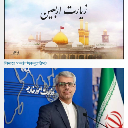
जियारत अरबईन (एक मुतालिआ)