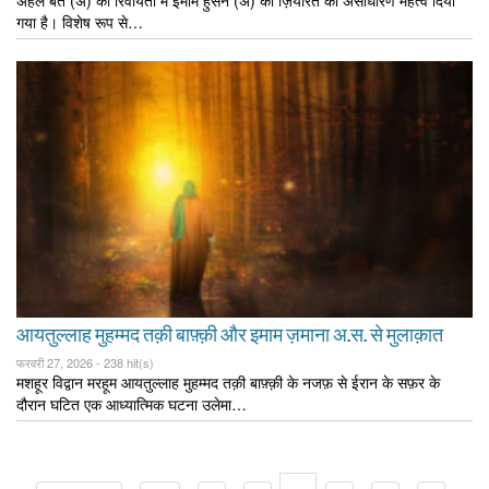
अहले बैत (अ) की रिवायतों में इमाम हुसैन (अ) की ज़ियारत को असाधारण महत्व दिया
गया है। विशेष रूप से…
आयतुल्लाह मुहम्मद तक़ी बाफ़्क़ी और इमाम ज़माना अ.स. से मुलाक़ात
फरवरी 27, 2026 -
238 hit(s)
मशहूर विद्वान मरहूम आयतुल्लाह मुहम्मद तक़ी बाफ़्क़ी के नजफ़ से ईरान के सफ़र के
दौरान घटित एक आध्यात्मिक घटना उलेमा…