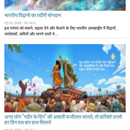
भारतीय विद्वानो का ग़दीरी योगदान
जून 05, 2026 -
83 hit(s)
इस परंपरा को बचाने, बढ़ावा देने और फैलाने के लिए भारतीय उपमहाद्वीप में विद्वानों,
उपदेशकों, कवियों और मानने वालों ने…
अगर लोग "गदीर के दिन" की असली फजीलत जानते, तो फ़रिश्ते उनसे
हर दिन दस बार हाथ मिलाते
जून 05, 2026 -
72 hit(s)