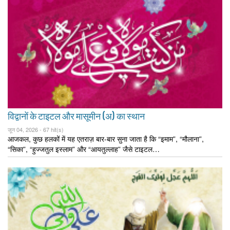
विद्वानों के टाइटल और मासूमीन (अ) का स्थान
जून 04, 2026 -
67 hit(s)
आजकल, कुछ हलकों में यह एतराज़ बार-बार सुना जाता है कि “इमाम”, “मौलाना”,
“सिका”, “हुज्जतुल इस्लाम” और “आयतुल्लाह” जैसे टाइटल…