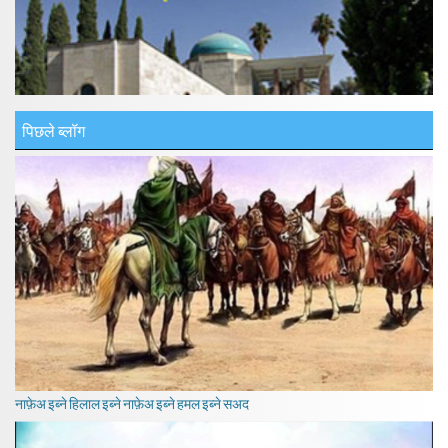
पिछले ब्लॉग
नाफ़ेअ इब्ने हिलाल इब्ने नाफ़ेअ इब्ने हमल इब्ने सअद