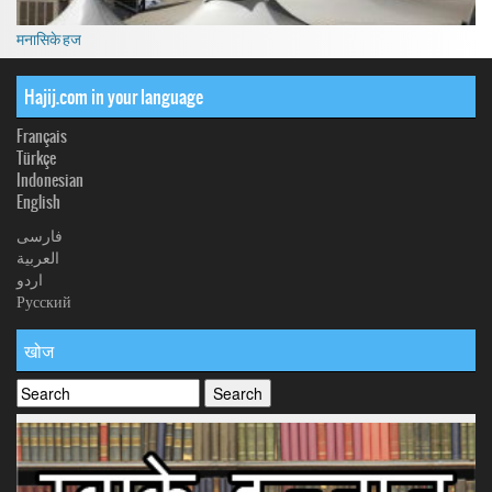
मनासिके हज
Hajij.com in your language
Français
Türkçe
Indonesian
English
فارسی
العربیة
اردو
Русский
खोज