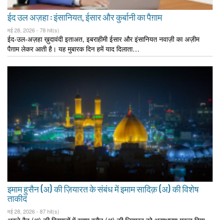
ईद उल अज़हा : इंसानियत, ईसार और कुर्बानी का पैग़ाम
मई 28, 2026 -
78 hit(s)
ईद-उल-अज़हा ख़ुदावंदी इताअत, इबराहीमी ईसार और इंसानियत नवाज़ी का अज़ीम
पैग़ाम लेकर आती है। यह मुबारक दिन हमें याद दिलाता…
इमाम हुसैन (अ) की ज़ियारत के संबंध में इमाम सादिक़ (अ) की विशेष
ताकीद
मई 28, 2026 -
87 hit(s)