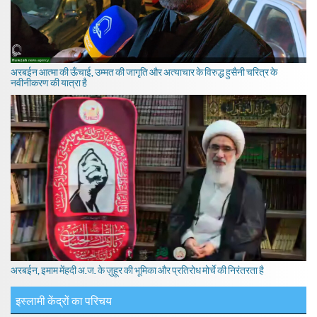
अरबईन आत्मा की ऊँचाई, उम्मत की जागृति और अत्याचार के विरुद्ध हुसैनी चरित्र के
नवीनीकरण की यात्रा है
अरबईन, इमाम मेंहदी अ.ज. के ज़ुहूर की भूमिका और प्रतिरोध मोर्चे की निरंतरता है
इस्लामी केंद्रों का परिचय