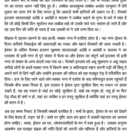
और समान रूप से मक्के की ओर प्रस्थान के लिए तैयार हैं। एक भी व्यक्ति किसी दूसरे
रंग का वस्त्र धारण नहीं किए हुए है। लब्बैक अल्लाहुम्मा लब्बैक अर्थात प्रभुवर! मैं तेरी
पुकार का उत्तर देने के लिए तत्पर हूं कि आवाज़ें सभी हाजियों की ज़बान पर हैं। पैग़म्बरे
इस्लाम सल्लल्लाहो अलैहे व आलेही व सल्लम ने लब्बैक कहने के पुण्य के बारे में कहा है
कि जो कोई किसी दिन सूर्यास्त तक लब्बैक कहे तो उसके सारे पाप समाप्त हो जाते हैं और
वह उस दिन की भांति हो जाता है जब उसकी मां ने उसे जन्म दिया था।
मीक़ात में एहराम पहनने के बाद हाजी, मक्का नगर में प्रविष्ट होता है। यह नगर ईश्वर के
प्रिय फ़रिश्ते जिब्रईल की आवाजाही का स्थल और महान पैग़म्बरों की उदय स्थली है।
ईश्वर के अंतिम पैग़म्बर हज़रत मुहम्मद सल्लल्लाहो अलैहे व आलेही व सल्लम ने का
प्रकाश भी इसी नगर से पूरे संसार में फैला था और ईश्वर का संपूर्ण धर्म इस्लाम भी इसी
नगर से संसार के अन्य क्षेत्रों तक गया था। पैग़म्बरे इस्लाम को अबू सुफ़यान व अबू जहल
सरीखे लोगों के हाथों मक्का नगर में कितने कष्ट व कठिनाइयां सहन करनी पड़ी थीं किंतु वे
अपने मार्ग से डिगे नहीं और उन्होंने इस्लाम की कोंपल को एक मज़बूत पेड़ में परिवर्तित कर
दिया। हज के लिए जाने वाले लोग मक्का नगर में प्रवेश के बाद मस्जिदुल हराम पहुंचते हैं
जिसके बीच काबा स्थित है, इस प्रकार वे ईश्वर द्वारा सुरक्षित किए गए स्थान पर क़दम
रखते हैं, यह वह स्थान है जहां हर कोई सुरक्षित है, चाहे वह मनुष्य हो, पशु हो या फिर
पेड़ पौधा ही क्यों न हो, यहां हर व्यक्ति व हर वस्तु सुरक्षित है क्योंकि यहां हर वस्तु ईश्वर
की शरण में है।
अब वह समय निकट है जिसकी सबको प्रतीक्षा है। सभी के हृदय, ईश्वर के घर को देखने
के लिए बेताब हैं, तड़प रहे हैं। काबे पर दृष्टि डाल कर हृदय में उसकी महानता का आभास
होना चाहिए। काबा, ईश्वर का घर, एकेश्वरवादियों के मन में बसा हुआ है। उसका अनुपम
आकर्षण एक मज़बूत चुंबक की भांति दिलों को अपनी ओर खींचता है और हाजियों के तन