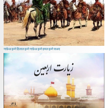
नाफ़ेअ इब्ने हिलाल इब्ने नाफ़ेअ इब्ने हमल इब्ने सअद