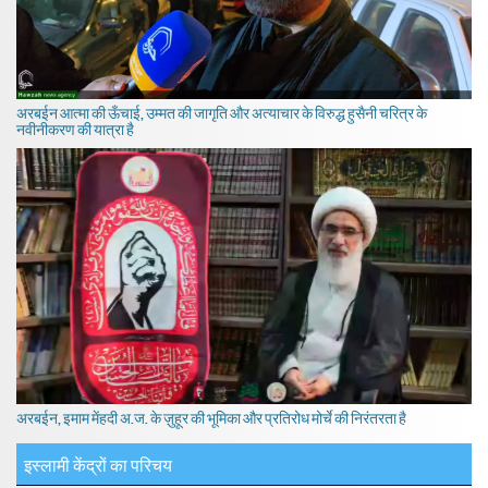
अरबईन आत्मा की ऊँचाई, उम्मत की जागृति और अत्याचार के विरुद्ध हुसैनी चरित्र के
नवीनीकरण की यात्रा है
अरबईन, इमाम मेंहदी अ.ज. के ज़ुहूर की भूमिका और प्रतिरोध मोर्चे की निरंतरता है
इस्लामी केंद्रों का परिचय