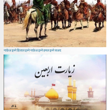
नाफ़ेअ इब्ने हिलाल इब्ने नाफ़ेअ इब्ने हमल इब्ने सअद