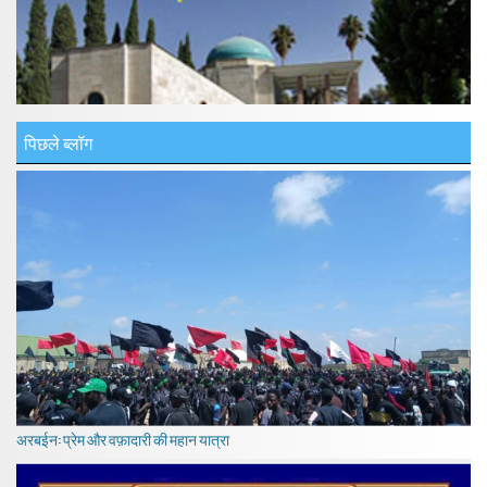
पिछले ब्लॉग
अरबईन: प्रेम और वफ़ादारी की महान यात्रा