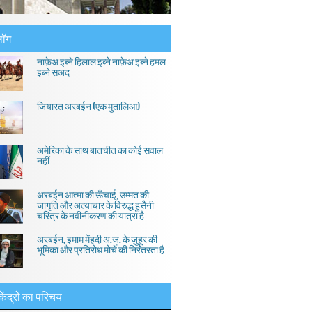
लॉग
नाफ़ेअ इब्ने हिलाल इब्ने नाफ़ेअ इब्ने हमल
इब्ने सअद
जियारत अरबईन (एक मुतालिआ)
अमेरिका के साथ बातचीत का कोई सवाल
नहीं
अरबईन आत्मा की ऊँचाई, उम्मत की
जागृति और अत्याचार के विरुद्ध हुसैनी
चरित्र के नवीनीकरण की यात्रा है
अरबईन, इमाम मेंहदी अ.ज. के ज़ुहूर की
भूमिका और प्रतिरोध मोर्चे की निरंतरता है
केंद्रों का परिचय