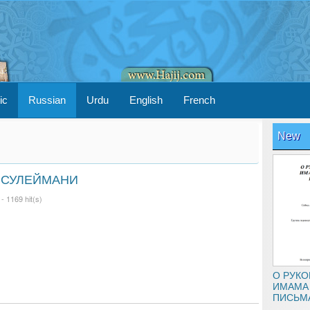
ic
Russian
Urdu
English
French
New
 СУЛЕЙМАНИ
 -
1169 hit(s)
‍‍О РУ
ИМАМА 
ПИСЬМ