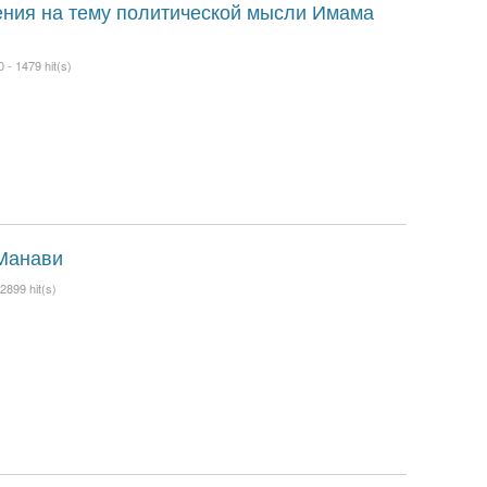
ния на тему политической мысли Имама
0 -
1479 hit(s)
Манави
2899 hit(s)