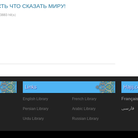
ТЬ ЧТО СКАЗАТЬ МИРУ!
3883 hit(s)
Links
Hajij.
Françai
English Library
French Library
فارسی
Persian Library
Arabic Library
Urdu Library
Russian Library