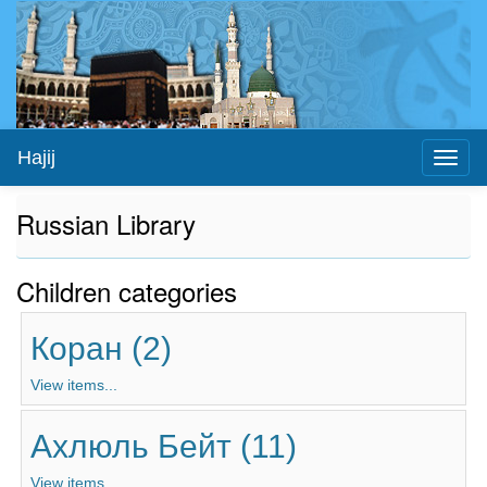
Hajij
Toggl
naviga
Russian Library
Children categories
Коран (2)
View items...
Ахлюль Бейт (11)
View items...