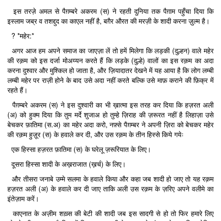
इस तरज़े अमल से पैग़म्बरे अकरम (स) ने रहती दुनिया तक पैग़ाम पहुँचा दिया कि
इस्लाम जब्र व तशद्दुद का काएल नहीं है, बग़ैर औरत की मरज़ी के शादी करना ज़ुल्म है।
? *महेर:*
अगर आज हम अपने समाज का जाएज़ा लें तो हमें मिलेगा कि लड़की (दुल्हन) वाले महेर
की रक़म को इस दर्जा मोअय्यन करते हैं कि लड़के (दुल्हे) वालों का इस रक़म का अदा
करना दुश्वार और मुश्किल हो जाता है, और ज़ियादातर देखने में यह आया है कि लोग लम्बी
लम्बी महेर पर राज़ी होने के बाद उसे अदा नहीं करते बल्कि उसे माफ़ कराने की फ़िक्र में
रहते हैं।
पैग़म्बरे अकरम (स) ने इस दुश्वारी का भी ख़ात्मा इस तरह कर दिया कि हज़रत अली
(अ) को हुक्म दिया कि तुम मर्दे शुजाअ हो तुम्हे ज़िराह की ज़रूरत नहीं है लिहाज़ा उसे
बेचकर फ़ातिमा (स.अ) का महेर अदा करो, नफ़्से पैग़म्बर ने अपनी ज़िरा को बेचकर महेर
की रक़म हुज़ूर (स) के हवाले कर दी, और उस रक़म के तीन हिस्से किये गयेः
एक हिस्सा हज़रत फ़ातिमा (स) के घरेलू ज़रूरियात के लिए।
दूसरा हिस्सा शादी के अख़राजात (ख़र्च) के लिए।
और तीसरा जनाबे उम्मे सलमा के हवाले किया और कहा जब शादी हो जाए तो यह रक़म
हज़रत अली (अ) के हवाले कर दी जाए ताकि अली उस रक़म के ज़रिए अपने वलीमे का
इंतेज़ाम करें।
काएनात के अज़ीम शख़्स की बेटी की शादी जब इस सादगी से हो तो फिर हमारे लिए