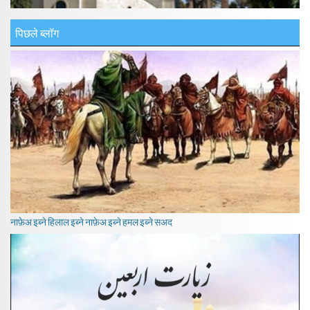
पिछले ब्लॉग
नाफ़ेअ इब्ने हिलाल इब्ने नाफ़ेअ इब्ने हमल इब्ने सअद