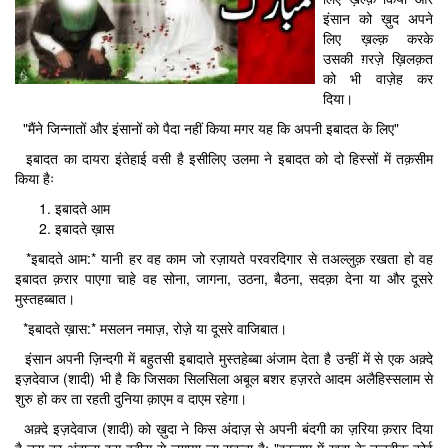
इंसान को ख़ुद अपने
लिए ख़ल्क़ करके
उसकी ग़रज़े ख़िलक़त
को भी वाज़ेह कर
दिया।
"मैंने जिन्नातों और इंसानों को पैदा नहीं किया मगर यह कि अपनी इबादत के लिए"
इबादत का दायरा इंतेहाई वसी है इसीलिए उलमा ने इबादत को दो हिस्सों में तक़सीम
किया हैः
इबादते आम
इबादते ख़ास
*इबादते आम:* यानी हर वह काम जो रज़ायते परवरदिगार से तअल्लुक़ रखता हो वह
इबादत क़रार पाएगा चाहे वह सोना, जागना, उठना, बैठना, सदक़ा देना या और दूसरे
मुस्तहब्बात।
*इबादते ख़ास:* मसलन नमाज़, रोज़े या दूसरे वाजिबात।
इंसान अपनी ज़िन्दगी में बहुतसी इबादाते मुस्तहेब्बा अंजाम देता है उन्हीं में से एक अक़्दे
इज़देवाज (शादी) भी है कि जिसका सिलसिला अबूल बशर हज़रते आदम अलैहिस्सलाम से
शुरु हो कर ता रहती दुनिया क़ाएम व दाएम रहेगा।
अक़्दे इज़देवाज (शादी) को ख़ुदा ने किस अंदाज़ से अपनी बंदगी का ज़रिया क़रार दिया