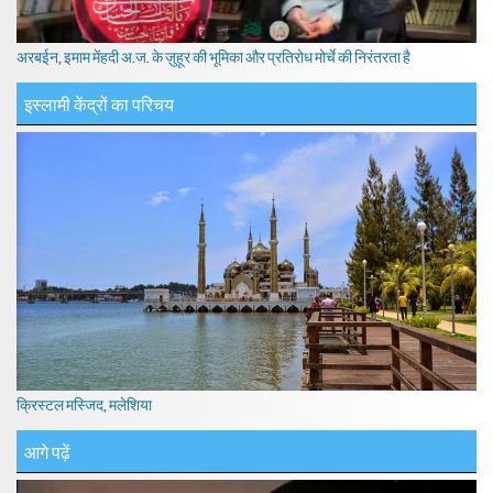
अरबईन, इमाम मेंहदी अ.ज. के ज़ुहूर की भूमिका और प्रतिरोध मोर्चे की निरंतरता है
इस्लामी केंद्रों का परिचय
क्रिस्टल मस्जिद, मलेशिया
आगे पढ़ें