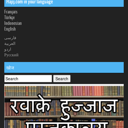
Hajij.com in your language
Français
Türkçe
Indonesian
English
فارسی
العربیة
اردو
Русский
खोज