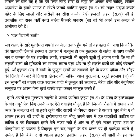
सोचने की बात यह है कि हमें किस तरह शादी के उमूर को अंजाम देना चाहिए, लेकिन
अफ़सोस के हमारे समाज में सीरते जनाबे फ़ातिमा ज़हरा (स.अ) को नज़र अंदाज़ करके
महेर के लिए लाखों और करोड़ों का सौदा करके सिर्फ़ हज़रते ज़हरा (स.अ) की ही
तकलीफ़ का सबब नहीं बनते बल्कि पैग़म्बरे अकरम (स) को भी अपने इस अमल से
अज़ीयत देते हैं।
? *एक मिसाली शादी*
जब अक़्द के सारे मुक़द्देमात अपनी तकमील तक पहुँच गये तो वह वक़्त भी आया कि कौनैन
की शहज़ादी लिबासे इस्मत व तहारत में मलबूस हो कर मुख़्तसर से जहेज़ के साथ क़सीमे
नार व जन्नत के घर तशरीफ़ लायीं, रुख़सती भी बहुस्ने ख़ूबी यूँ अंजाम पायी कि ना ही
लड़की वालों को मुश्किलों का सामना करना पड़ा और ना ही लड़के वालों को कोई परेशानी
हुई, आँ हज़रत (स) ने शादी के फ़ुज़ूल ख़र्चों पर तवज्जो देने के बजाए ज़ौजा और शौहर
की ज़िंदगी के बारे में ज़ियादा फ़िक्र की, लेकिन आज मुसलमान, रसूले इस्लाम (स) की
इन सुन्नतों को बालाए ताक़ रखकर शादी में फ़ुज़ूल की सजावट, मैरेज हाॅल और बेबुनियाद
रूसूमात पर अपना पैसा ख़र्च करके बड़ा फ़ख्र महसूस करते हैं।
हमने अपनी इस मुख़्तसर तहरीर में जनाबे फ़ातिमा ज़हरा (स.अ) के अक़्द के इम्तेयाज़ात
के चंद नमूने पेश किए उनके अंदर ऐसे शवाहिद मौजूद हैं कि जिनकी रौशनी में समाज शादी
ब्याह के मामलात को बा हुस्ने ख़ूबी और सादगी से निपटा सकता है अगरचे ख़ुद बीबी ए दो
आलम (स.अ) की शादी के इम्तेयाज़ात का मौज़ू अपने आप में एक तहक़ीक़ी काविश का
तालिब है जो फ़िलहाल हमारे पेशे नज़र नहीं है और ना ही ज़ेरे नज़र शुमारा इस का
मोतहम्मिल हो सकता है लिहाज़ा इन चंद नमूनों के पेश करने पर ही इक्तेफ़ा करते हैं,
उम्मीद है कि बीबी ए दो आलम हज़रत फ़ातिमा ज़हरा (स.अ) की शादी के इन चंद