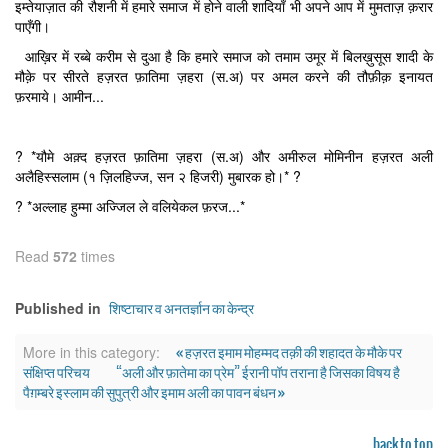
इम्तेयाज़ात की रौशनी में हमारे समाज में होने वाली शादियाँ भी अपने आप में मुमताज़ क़रार
पाएँगी।
आख़िर में रब्बे करीम से दुआ है कि हमारे समाज को तमाम उमूर में बिलख़ुसूस शादी के
मौक़े पर सीरते हज़रत फ़ातिमा ज़हरा (स.अ) पर अमल करने की तौफ़ीक़ इनायत
फ़रमाये। आमीन...
? *यौमे अक़्द हज़रत फ़ातिमा ज़हरा (स.अ) और अमीरुल मोमिनीन हज़रत अली
अलैहिस्सलाम (१ ज़िलहिज्ज, सन २ हिजरी) मुबारक हो।* ?
? *अल्लाह हुम्मा अज्जिल ले वलियेकल फ़रज...*
Read
572
times
शिष्टाचार व अनतर्ज्ञान का केन्द्र
Published in
« हज़रत इमाम मोहम्मद तक़ी की शहादत के मौके पर
More in this category:
संक्षिप्त परिचय
“अली और फ़ातेमा का प्रेम” ईरानी पॉप तराना है जिसका विषय है
पैग़म्बरे इस्लाम की सुपुत्री और इमाम अली का पावन बंधन »
back to top