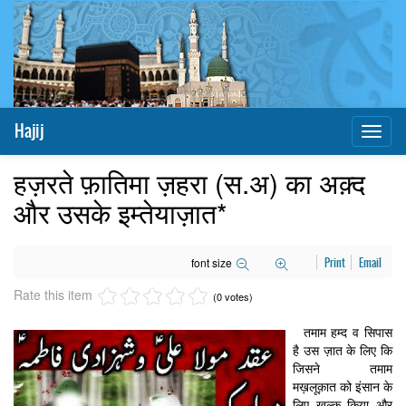
Hajij
Toggl
naviga
हज़रते फ़ातिमा ज़हरा (स.अ) का अक़्द
और उसके इम्तेयाज़ात*
font size
Print
Email
Rate this item
(0 votes)
तमाम हम्द व सिपास
है उस ज़ात के लिए कि
जिसने तमाम
मख़लूक़ात को इंसान के
लिए ख़ल्क़ किया और