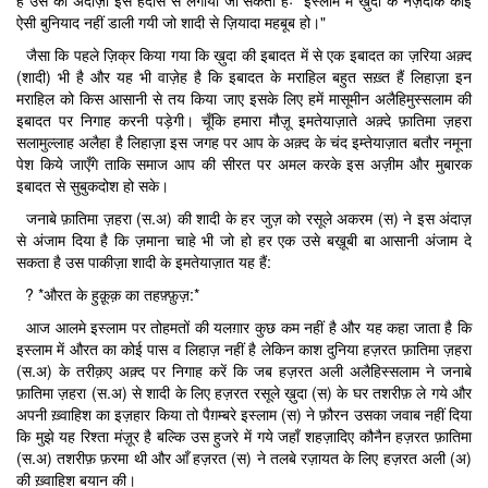
है उस का अंदाज़ा इस हदीस से लगाया जा सकता हैः "इस्लाम में ख़ुदा के नज़दीक कोई
ऐसी बुनियाद नहीं डाली गयी जो शादी से ज़ियादा महबूब हो।"
जैसा कि पहले ज़िक्र किया गया कि ख़ुदा की इबादत में से एक इबादत का ज़रिया अक़्द
(शादी) भी है और यह भी वाज़ेह है कि इबादत के मराहिल बहुत सख़्त हैं लिहाज़ा इन
मराहिल को किस आसानी से तय किया जाए इसके लिए हमें मासूमीन अलैहिमुस्सलाम की
इबादत पर निगाह करनी पड़ेगी। चूँकि हमारा मौज़ू इमतेयाज़ाते अक़्दे फ़ातिमा ज़हरा
सलामुल्लाह अलैहा है लिहाज़ा इस जगह पर आप के अक़्द के चंद इम्तेयाज़ात बतौर नमूना
पेश किये जाएँगे ताकि समाज आप की सीरत पर अमल करके इस अज़ीम और मुबारक
इबादत से सुबुकदोश हो सके।
जनाबे फ़ातिमा ज़हरा (स.अ) की शादी के हर जुज़ को रसूले अकरम (स) ने इस अंदाज़
से अंजाम दिया है कि ज़माना चाहे भी जो हो हर एक उसे बख़ूबी बा आसानी अंजाम दे
सकता है उस पाकीज़ा शादी के इमतेयाज़ात यह हैं:
? *औरत के हुक़ूक़ का तहफ़्फ़ुज़:*
आज आलमे इस्लाम पर तोहमतों की यलग़ार कुछ कम नहीं है और यह कहा जाता है कि
इस्लाम में औरत का कोई पास व लिहाज़ नहीं है लेकिन काश दुनिया हज़रत फ़ातिमा ज़हरा
(स.अ) के तरीक़ए अक़्द पर निगाह करें कि जब हज़रत अली अलैहिस्सलाम ने जनाबे
फ़ातिमा ज़हरा (स.अ) से शादी के लिए हज़रत रसूले ख़ुदा (स) के घर तशरीफ़ ले गये और
अपनी ख़्वाहिश का इज़हार किया तो पैग़म्बरे इस्लाम (स) ने फ़ौरन उसका जवाब नहीं दिया
कि मुझे यह रिश्ता मंज़ूर है बल्कि उस हुजरे में गये जहाँ शहज़ादिए कौनैन हज़रत फ़ातिमा
(स.अ) तशरीफ़ फ़रमा थी और आँ हज़रत (स) ने तलबे रज़ायत के लिए हज़रत अली (अ)
की ख़्वाहिश बयान की।