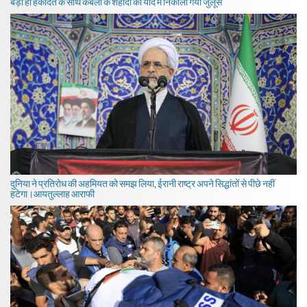
बड़ी ही हकीदत के साथ कर्बला के शहीदों की याद में निकाला गया जुलूस
दुनिया ने प्रतिरोध की अहमियत को समझ लिया, ईरानी राष्ट्र अपने सिद्धांतों से पीछे नहीं
हटेगा।आयतुल्लाह आराफी