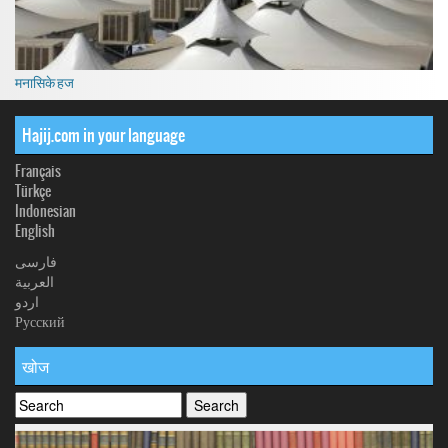
मनासिके हज
Hajij.com in your language
Français
Türkçe
Indonesian
English
فارسی
العربیة
اردو
Русский
खोज