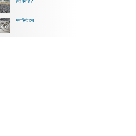
हज क्या है ?
मनासिके हज