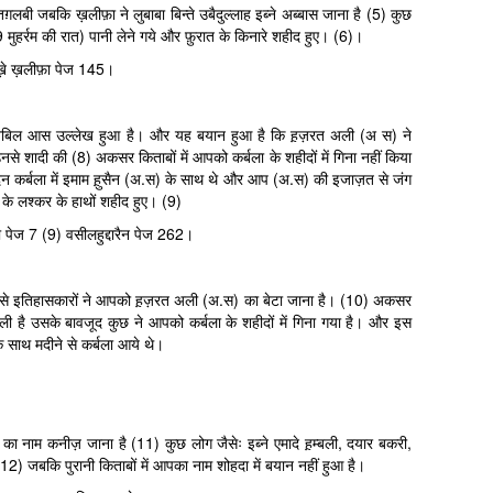
ग़लबी जबकि ख़लीफ़ा ने लुबाबा बिन्ते उबैदुल्लाह इब्ने अब्बास जाना है (5) कुछ
 मुहर्रम की रात) पानी लेने गये और फ़ुरात के किनारे शहीद हुए। (6)।
ख़े ख़लीफ़ा पेज 145।
 अबिल आस उल्लेख हुआ है। और यह बयान हुआ है कि ह़ज़रत अली (अ स) ने
े शादी की (8) अकसर किताबों में आपको कर्बला के शहीदों में गिना नहीं किया
न कर्बला में इमाम ह़ुसैन (अ.स) के साथ थे और आप (अ.स) की इजाज़त से जंग
ाद के लश्कर के हाथों शहीद हुए। (9)
़ा पेज 7 (9) वसीलहुद्दारैन पेज 262।
 से इतिहासकारों ने आपको ह़ज़रत अली (अ.स) का बेटा जाना है। (10) अकसर
ाध ली है उसके बावजूद कुछ ने आपको कर्बला के शहीदों में गिना गया है। और इस
े साथ मदीने से कर्बला आये थे।
 का नाम कनीज़ जाना है (11) कुछ लोग जैसेः इब्ने एमादे ह़म्बली, दयार बकरी,
2) जबकि पुरानी किताबों में आपका नाम शोहदा में बयान नहीं हुआ है।