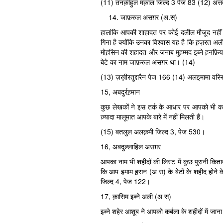
(11) तनक़ीहुल मक़ाल जिल्द 3 पेज 83 (12) अत्त
जाफ़रुल असग़र (अ.स)
हालांकि आपकी शाहादत पर कोई दलील मौजूद नहीं है
गिना है क्योंकि उनका विश्वास यह है कि ह़ज़रत अली
मोह़सिन की शहादत और जनाब मुह़म्मद इब्ने ह़नफ़
बेटे का नाम जाफ़रुल असग़र था। (14)
(13) ज़ख़ीरतुद्दारैन पेज 166 (14) अलइमामा वस्
15, अबदुर्रह़मान
कुछ लेखकों ने इस तर्क के आधार पर आपको भी कर्ब
ज़्यादा मालूमात आपके बारे में नहीं मिलती हैं।
(15) बतलुल अलक़मी जिल्द 3, पेज 530।
16, अबदुल्लाहिल असग़र
आपका नाम भी शहीदों की लिस्ट में कुछ पुरानी किता
कि आप इमाम ह़सन (अ स) के बेटों के शहीद होने के
जिल्द 4, पेज 122।
17, क़ासिम इब्ने अली (अ स)
इब्ने शहेर आशूब ने आपको कर्बला के शहीदों में जाना