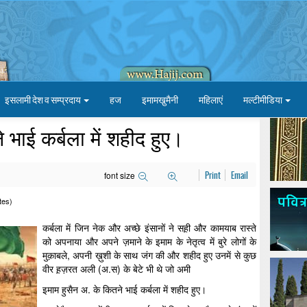
इसलामी देश व सम्प्रदाय
हज
इमामखु़मैनी
महिलाएं
मल्टीमीडिया
 भाई कर्बला में शहीद हुए।
font size
Print
Email
tes)
कर्बला में जिन नेक और अच्छे इंसानों ने सह़ी और कामयाब रास्ते
को अपनाया और अपने ज़माने के इमाम के नेतृत्व में बुरे लोगों के
मुक़ाबले, अपनी ख़ुशी के साथ जंग की और शहीद हुए उनमें से कुछ
वीर ह़ज़रत अली (अ.स) के बेटे भी थे जो अमी
इमाम हुसैन अ. के कितने भाई कर्बला में शहीद हुए।