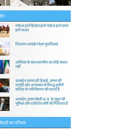
लॉग
नाफ़ेअ इब्ने हिलाल इब्ने नाफ़ेअ इब्ने हमल
इब्ने सअद
जियारत अरबईन (एक मुतालिआ)
अमेरिका के साथ बातचीत का कोई सवाल
नहीं
अरबईन आत्मा की ऊँचाई, उम्मत की
जागृति और अत्याचार के विरुद्ध हुसैनी
चरित्र के नवीनीकरण की यात्रा है
अरबईन, इमाम मेंहदी अ.ज. के ज़ुहूर की
भूमिका और प्रतिरोध मोर्चे की निरंतरता है
केंद्रों का परिचय