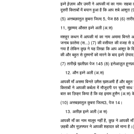
इब्ने ह़ेज़ाम और उमरी ने आपकी मां का नामः सहबा त
दूसरी किताबों में बयान हुआ है कि आप शबे आशूरा (9
(5) अत्तबक़ातुल कुबरा जिल्द 5, पेज 88 (6) तारी
11, मुह़म्मद औसत इब्ने अली (अ.स)
मशहूर कथन में आपकी मां का नाम अमामा बिनते
जनाब फ़ातेमा (स...) (7) की वसीयत की वजह से उनस
गया है लेकिन कुछ ने यह लिखा कि आप आशूर के दि
की और बहुत से दुश्मनों को मारने के बाद इब्ने ज़ेय
(7) तारीख़े ख़लीफ़ा पेज 145 (8) इत्तेआज़ुल ह़ुनफ
औन इब्ने अली (अ.स)
आपकी माँ असमा बिनते उमैस ख़शअमी हैं और बहुत
किताबों ने आपकी कर्बला में मौजूदगी पर चुप्पी स
बात का ज़िक्र किया है कि वह इमाम ह़ुसैन (अ.स) क
(10) अत्तबक़ातुल कुबरा जिल्द3, पेज 14।
अतीक़ इब्ने अली (अ स)
आपकी माँ का नाम मालूम नहीं है, कुछ ने आपकी माँ
ज़हबी और मुज़फ्फर ने आपकी शहादत को माना है।(1