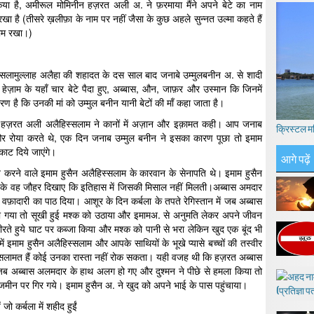
 है, अमीरूल मोमिनीन हज़रत अली अ. ने फ़रमाया मैंने अपने बेटे का नाम
खा है (तीसरे ख़लीफ़ा के नाम पर नहीं जैसा के कुछ अहले सुन्नत उल्मा कहते हैं
नाम रखा।)
सलामुल्लाह अलैहा की शहादत के दस साल बाद जनाबे उम्मुलबनीन अ. से शादी
ेज़ाम के यहाँ चार बेटे पैदा हुए, अब्बास, औन, जाफ़र और उस्मान कि जिनमें
ण है कि उनकी मां को उम्मुल बनीन यानी बेटों की माँ कहा जाता है।
 हज़रत अली अलैहिस्सलाम ने कानों में अज़ान और इक़ामत कही। आप जनाब
क्रिस्टल म
 और रोया करते थे, एक दिन जनाब उम्मुल बनीन ने इसका कारण पूछा तो इमाम
काट दिये जाएंगे।
आगे पढ़ें
रने वाले इमाम हुसैन अलैहिस्सलाम के कारवान के सेनापति थे। इमाम हुसैन
ादारी के वह जौहर दिखाए कि इतिहास में जिसकी मिसाल नहीं मिलती।अब्बास अमदार
़ादारी का पाठ दिया। आशूर के दिन कर्बला के तपते रेगिस्तान में जब अब्बास
देखा गया तो सूखी हुई मश्क को उठाया और इमामअ. से अनुमति लेकर अपने जीवन
चीरते हुये घाट पर कब्जा किया और मश्क को पानी से भरा लेकिन खुद एक बूंद भी
ं इमाम हुसैन अलैहिस्सलाम और आपके साथियों के भूखे प्यासे बच्चों की तस्वीर
सलामत हैं कोई उनका रास्ता नहीं रोक सकता। यही वजह थी कि हज़रत अब्बास
ें जब अब्बास अलमदार के हाथ अलग हो गए और दुश्मन ने पीछे से हमला किया तो
 जमीन पर गिर गये। इमाम हुसैन अ. ने खुद को अपने भाई के पास पहुंचाया।
जो कर्बला में शहीद हुईं