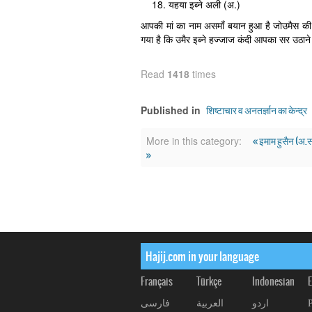
यहया इब्ने अली (अ.)
आपकी मां का नाम असमाँ बयान हुआ है जोउमैस की ब
गया है कि उमैर इब्ने हज्जाज कंदी आपका सर उठान
Read
1418
times
शिष्टाचार व अनतर्ज्ञान का केन्द्र
Published in
« इमाम हुसैन (अ.स)
More in this category:
»
Hajij.com in your language
Français
Türkçe
Indonesian
E
اردو
العربیة
فارسی