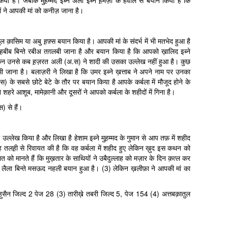
 है। जबकि मुह़म्मद इब्ने अली इब्ने ह़मज़ा के हवाले से बयान किया है कि
ं ने आपकी मां को कनीज़ जाना है।
सिम या अबु ह़फ़्स बयान किया है। आपकी मां के संदर्भ में भी मतभेद हुआ है
 ह़बीब बिन्ते रबीअ तग़लबी जाना है और बयान किया है कि आपको ख़ालिद इब्ने
ा लेकिन उनसे कब ह़ज़रत अली (अ.स) ने शादी की उसका उल्लेख नहीं हुआ है। कुछ
मी जाना है। बलाज़री ने लिखा है कि उमर इब्ने ख़त्ताब ने अपने नाम पर उनका
) के सबसे छोटे बेटे के तौर पर बयान किया है आपके कर्बला में मौजूद होने के
ब्ने शहरे आशूब, मामेक़ानी और दूसरों ने आपको कर्बला के शहीदों में गिना है।
) से हैं।
ल्लेख किया है और लिखा है हेशाम इब्ने मुह़म्मद के गुमान से आप तफ़ में शहीद
ाह तलह़ी से रिवायत की है कि वह कर्बला में शहीद हुए लेकिन ख़ुद इस कथन को
को मानते हैं कि मुख़तार के साथियों ने उबैदुल्लाह को मज़ार के दिन क़त्ल कर
म लैला बिन्ते मसऊद नहली बयान हुआ है। (3) लेकिन ख़लीफ़ा ने आपकी मां का
सैन जिल्द 2 पेज 28 (3) तारीख़े तबरी जिल्द 5, पेज 154 (4) अत्तबक़ातुल