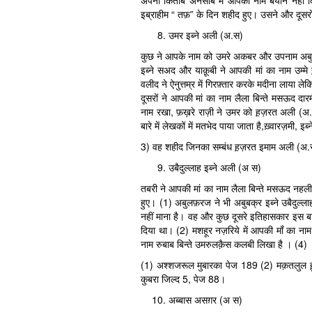
अपनी किताब अनसाब में आपका नाम बयान नहीं किया
इब्राहीम “ तफ़” के दिन शहीद हुए। उसने और दूसरो
उमर इब्ने अली (अ.स)
कुछ ने आपके नाम को उमरे अकबर और उपनाम अबुल क़ा
इब्ने सअद और याक़ूबी ने आपकी मां का नाम उम्मे
वलीद ने ऐनुत्तम्र में गिरफ़्तार करके मदीना लाय
दूसरों ने आपकी मां का नाम लैला बिन्ते मसऊद दार
नाम रखा, फ़ख़रे राज़ी ने उमर को ह़ज़रत अली (अ.स
बारे में लेखकों में मतभेद पाया जाता है,ख़्वारज़मी, इ
3) वह शहीद जिनका सम्बंध ह़ज़रत इमाम अली (अ.स
उबैदुल्लाह इब्ने अली (अ स)
तबरी ने आपकी मां का नाम लैला बिन्ते मसऊद नहली उ
हुए। (1) अबुलफ़रज ने भी अबुबक्र इब्ने उबैदुल्ल
नहीं माना है। वह और कुछ दूसरे इतिहासकार इस बात 
दिया था। (2) मशहूर नज़रिये में आपकी माँ का ना
नाम रुबाब बिन्ते उमरुलक़ैस कलबी लिखा है । (4)
(1) अश्शजरूल मुबारका पेज 189 (2) मक़तलुल ह़ु
कुबरा जिल्द 5, पेज 88।
अब्बास असग़र (अ स)