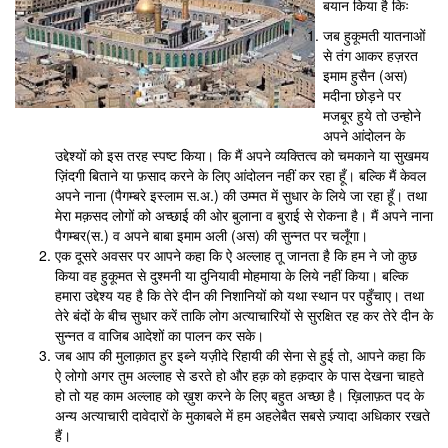
बयान किया है किः
जब हुकूमती यातनाओं
से तंग आकर हज़रत
इमाम हुसैन (अस)
मदीना छोड़ने पर
मजबूर हुये तो उन्होने
अपने आंदोलन के
उद्देश्यों को इस तरह स्पष्ट किया। कि मैं अपने व्यक्तित्व को चमकाने या सुखमय
ज़िंदगी बिताने या फ़साद करने के लिए आंदोलन नहीं कर रहा हूँ। बल्कि मैं केवल
अपने नाना (पैगम्बरे इस्लाम स.अ.) की उम्मत में सुधार के लिये जा रहा हूँ। तथा
मेरा मक़सद लोगों को अच्छाई की ओर बुलाना व बुराई से रोकना है। मैं अपने नाना
पैगम्बर(स.) व अपने बाबा इमाम अली (अस) की सुन्नत पर चलूँगा।
एक दूसरे अवसर पर आपने कहा कि ऐ अल्लाह तू जानता है कि हम ने जो कुछ
किया वह हुकूमत से दुश्मनी या दुनियावी मोहमाया के लिये नहीं किया। बल्कि
हमारा उद्देश्य यह है कि तेरे दीन की निशानियों को यथा स्थान पर पहुँचाए। तथा
तेरे बंदों के बीच सुधार करें ताकि लोग अत्याचारियों से सुरक्षित रह कर तेरे दीन के
सुन्नत व वाजिब आदेशों का पालन कर सके।
जब आप की मुलाक़ात हुर इब्ने यज़ीदे रिहायी की सेना से हुई तो, आपने कहा कि
ऐ लोगो अगर तुम अल्लाह से डरते हो और हक़ को हक़दार के पास देखना चाहते
हो तो यह काम अल्लाह को ख़ुश करने के लिए बहुत अच्छा है। ख़िलाफ़त पद के
अन्य अत्याचारी दावेदारों के मुकाबले में हम अहलेबैत सबसे ज़्यादा अधिकार रखते
हैं।