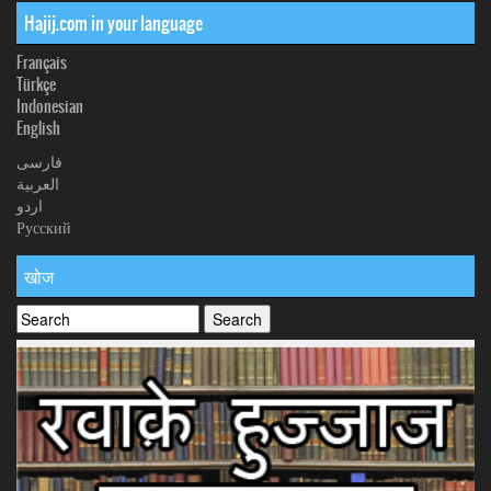
Hajij.com in your language
Français
Türkçe
Indonesian
English
فارسی
العربیة
اردو
Русский
खोज