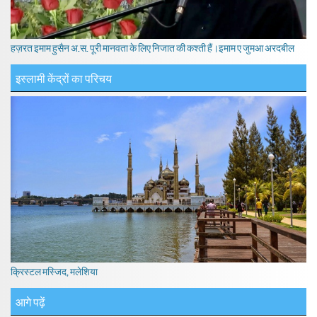
हज़रत इमाम हुसैन अ.स. पूरी मानवता के लिए निजात की कश्ती हैं।इमाम ए जुमआ अरदबील
इस्लामी केंद्रों का परिचय
क्रिस्टल मस्जिद, मलेशिया
आगे पढ़ें