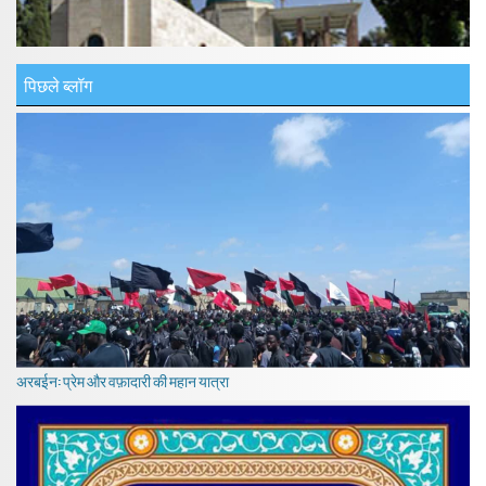
पिछले ब्लॉग
अरबईन: प्रेम और वफ़ादारी की महान यात्रा