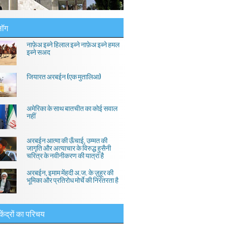
लॉग
नाफ़ेअ इब्ने हिलाल इब्ने नाफ़ेअ इब्ने हमल
इब्ने सअद
जियारत अरबईन (एक मुतालिआ)
अमेरिका के साथ बातचीत का कोई सवाल
नहीं
अरबईन आत्मा की ऊँचाई, उम्मत की
जागृति और अत्याचार के विरुद्ध हुसैनी
चरित्र के नवीनीकरण की यात्रा है
अरबईन, इमाम मेंहदी अ.ज. के ज़ुहूर की
भूमिका और प्रतिरोध मोर्चे की निरंतरता है
केंद्रों का परिचय