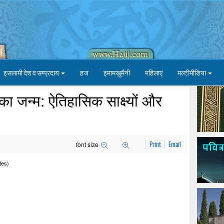
इसलामी देश व सम्प्रदाय
हज
इमामखु़मैनी
महिलाएं
मल्टीमीडिया
ा जन्म: ऐतिहासिक साक्ष्यों और
font size
Print
Email
tes)