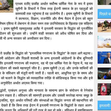
प्रथम वलीए फ़कीह अर्थात सर्वोच्च धार्मिक नेता के रूप में इमाम
ख़ुमैनी के विचारों ने जिस तरह ईरानी समाज के हर पहलुओं को
पिछले ब्
कामयाबी तक पहुंचाया है वह उल्लेनीय है। इमाम ख़ुमैनी के विचारों
ने कल्चरल, विज्ञान, राजनीति और सैन्य मैदान में ईरान को बहुत
र पश्चिम एशिया में लेबनान से लेकर यमन तक उपनिवेशवाद के ख़िलाफ़ एक सक्रिय
। इमाम ख़ुमैनी रहमतुल्लाह अलैह ने इस्लामी सरकार के सिद्धांत को पुनर्जीवित
ी आंदोलन की शुरुआत की। उन्होंने शाही सरकार को अवैध घोषित कर दिया और
िसी भी अन्य सरकार को अस्वीकार कर दिया।
े फ़क़ीह के सिद्धांत को "इस्लामिक गणराज्य के सिद्धांत" के तहत आगे बढ़ाया।
्लामी आंदोलन और पिछली शताब्दी के अन्य इस्लामी आंदोलनों के बीच बुनियादी
र इस्लामी गणराज्य की स्थापना, वह भी एक धार्मिक नेता के नेतृत्व में, यह वह
ंदोलन की सबसे महत्वपूर्ण जीत है। इमाम ख़ुमैनी (र.ह) और उनके साथियों की
तंत्र के संविधान की मंज़ूरी मानी जाती है। पहली बार, आधुनिक युग के समय और
ो चलाने के सिद्धांत को व्यावहारिक तरीक़े से कोडिफाइड किया गया और इसे
वारा अनुमोदित अर्थात अप्रूव किया गया।
धांतों, प्रबंधन अनुभव और मानवता के सामान्य ज्ञान के संयोजन से रेनेसांस
यान रखता है। संविधान की सामग्री इस्लाम और उसकी रूपरेखा मानव समूह के
। इसलिए, शूरा अर्थात परिषदों और संस्थाओं का सिद्धांत जनता की सहभागिता को
इस्लामी 
म देखते हैं कि किस तरह ईरान में इस्लामी गणराज्य के सिद्धांतों के तहत अलग-
कि जनता कि अधिकारों की पूरी तरह से रक्षा हो सके। संविधान में सशक्तिकरण