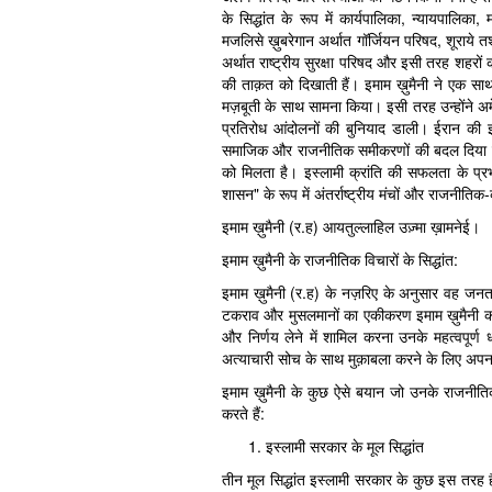
के सिद्धांत के रूप में कार्यपालिका, न्यायपालिका
मजलिसे ख़ुबरेगान अर्थात गॉर्जियन परिषद, शूराये त
अर्थात राष्ट्रीय सुरक्षा परिषद और इसी तरह शहरों
की ताक़त को दिखाती हैं। इमाम ख़ुमैनी ने एक साथ
मज़बूती के साथ सामना किया। इसी तरह उन्होंने अम
प्रतिरोध आंदोलनों की बुनियाद डाली। ईरान की इस्
समाजिक और राजनीतिक समीकरणों की बदल दिया बल
को मिलता है। इस्लामी क्रांति की सफलता के प्रभा
शासन" के रूप में अंतर्राष्ट्रीय मंचों और राजनीतिक-
इमाम ख़ुमैनी (र.ह) आयतुल्लाहिल उज़्मा ख़ामनेई।
इमाम ख़ुमैनी के राजनीतिक विचारों के सिद्धांत:
इमाम ख़ुमैनी (र.ह) के नज़रिए के अनुसार वह जनता 
टकराव और मुसलमानों का एकीकरण इमाम ख़ुमैनी का 
और निर्णय लेने में शामिल करना उनके महत्वपूर्ण धा
अत्याचारी सोच के साथ मुक़ाबला करने के लिए अपन
इमाम ख़ुमैनी के कुछ ऐसे बयान जो उनके राजनीतिक
करते हैं:
इस्लामी सरकार के मूल सिद्धांत
तीन मूल सिद्धांत इस्लामी सरकार के कुछ इस तरह है