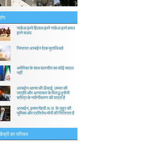
लॉग
नाफ़ेअ इब्ने हिलाल इब्ने नाफ़ेअ इब्ने हमल
इब्ने सअद
जियारत अरबईन (एक मुतालिआ)
अमेरिका के साथ बातचीत का कोई सवाल
नहीं
अरबईन आत्मा की ऊँचाई, उम्मत की
जागृति और अत्याचार के विरुद्ध हुसैनी
चरित्र के नवीनीकरण की यात्रा है
अरबईन, इमाम मेंहदी अ.ज. के ज़ुहूर की
भूमिका और प्रतिरोध मोर्चे की निरंतरता है
केंद्रों का परिचय