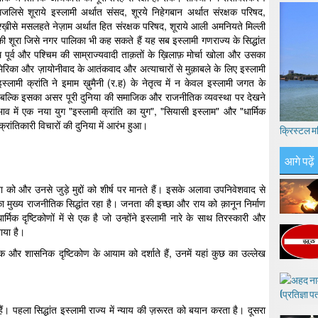
, मजलिसे शूराये इस्लामी अर्थात संसद, शूरये निहेगबान अर्थात संरक्षक परिषद,
श्ख़ीसे मसलहते नेज़ाम अर्थात हित संरक्षक परिषद, शूराये आली अमनियते मिल्ली
 की शूरा जिसे नगर पालिका भी कह सकते हैं यह सब इस्लामी गणराज्य के सिद्धांत
 पूर्व और पश्चिम की साम्राज्यवादी ताक़तों के ख़िलाफ़ मोर्चा खोला और उसका
ेरिका और ज़ायोनीवाद के आतंकवाद और अत्याचारों से मुक़ाबले के लिए इस्लामी
लामी क्रांति ने इमाम ख़ुमैनी (र.ह) के नेतृत्व में न केवल इस्लामी जगत के
्कि इसका असर पूरी दुनिया की समाजिक और राजनीतिक व्यवस्था पर देखने
व में एक नया युग "इस्लामी क्रांति का युग", "सियासी इस्लाम" और "धार्मिक
क्रांतिकारी विचारों की दुनिया में आरंभ हुआ।
क्रिस्टल म
आगे पढ़ें
को और उनसे जुड़े मुद्दों को शीर्ष पर मानते हैं। इसके अलावा उपनिवेशवाद से
मुख्य राजनीतिक सिद्धांत रहा है। जनता की इच्छा और राय को क़ानून निर्माण
र्मिक दृष्टिकोणों में से एक है जो उन्होंने इस्लामी नारे के साथ तिरस्कारी और
ाया है।
 और शासनिक दृष्टिकोण के आयाम को दर्शाते हैं, उनमें यहां कुछ का उल्लेख
ं। पहला सिद्धांत इस्लामी राज्य में न्याय की ज़रूरत को बयान करता है। दूसरा