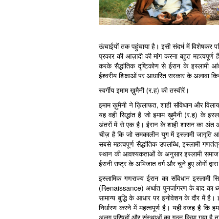
ऊंचाईयों तक पहुंचाया है। इसी संदर्भ में विशेषक
प्रकार की आज़ादी की मांग करना बहुत महत्वपूर्ण है
करके सैद्धांतिक दृष्टिकोण से ईरान के इस्लाम
ईश्वरीय शिक्षाओं पर आधारित सरकार के अलावा क
स्वर्गीय इमाम ख़ुमैनी (र.ह) की तस्वीरें।
इमाम ख़ुमैनी ने ख़िलाफत, शाही संविधान और विलायत
यह वही सिद्धांत है जो इमाम ख़ुमैनी (र.ह) के इस
अंतरों में से एक है। ईरान के शाही शासन का अंत औ
चीज़ है कि जो समकालीन युग में इस्लामी जागृति आ
सबसे महत्वपूर्ण सैद्धांतिक उपलब्धि, इस्लामी गण
स्थान की आवश्यकताओं के अनुसार इस्लामी समाज क
ईरानी राष्ट्र के अभिजात वर्ग और चुने हुए लोगों द्
इस्लामिक गणराज्य ईरान का संविधान इस्लामी सिद्
(Renaissance) अर्थात पुनर्जागरण के बाद का ध्
सामान्य बुद्धि के आधार पर इनोवेशन के दौर में है
निर्धारण करने में महत्वपूर्ण है। यही वजह है कि ह
अलग परिषदों और संस्थाओं का गठन किया गया है ता