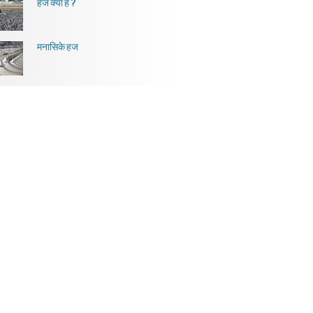
हज क्या है ?
मनासिके हज