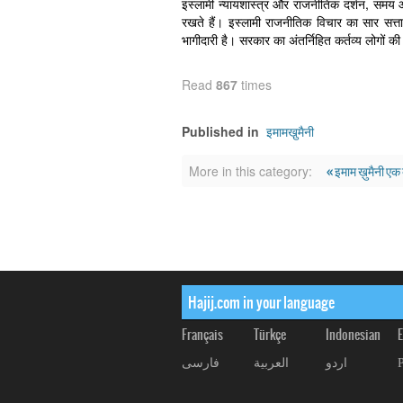
इस्लामी न्यायशास्त्र और राजनीतिक दर्शन, समय 
रखते हैं। इस्लामी राजनीतिक विचार का सार सत्त
भागीदारी है। सरकार का अंतर्निहित कर्तव्य लोगों
Read
867
times
इमामखु़मैनी
Published in
« इमाम ख़ुमैनी एक
More in this category:
Hajij.com in your language
Français
Türkçe
Indonesian
E
اردو
العربیة
فارسی