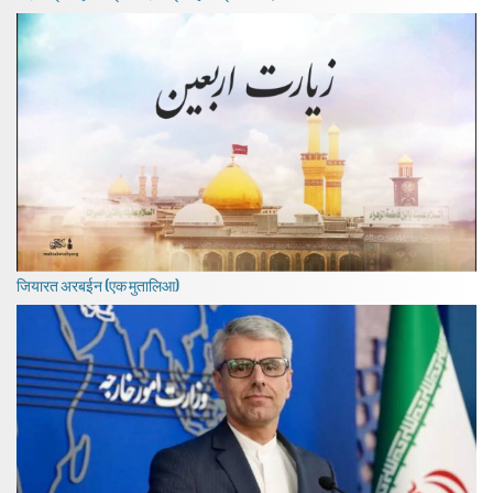
जियारत अरबईन (एक मुतालिआ)