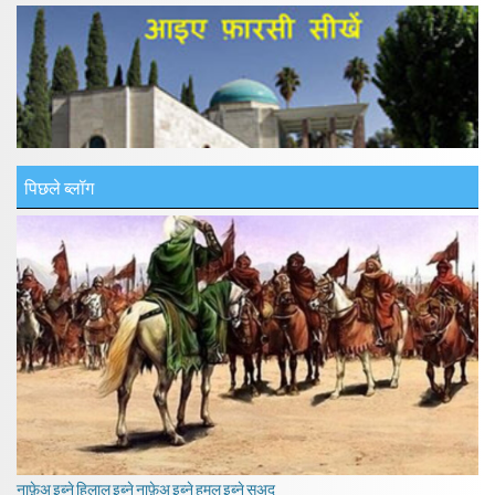
पिछले ब्लॉग
नाफ़ेअ इब्ने हिलाल इब्ने नाफ़ेअ इब्ने हमल इब्ने सअद