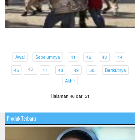
(current)
(current)
(current)
(current)
(current)
(current)
Awal
Sebelumnya
41
42
43
44
46
(current)
(current)
(current)
(current)
(current)
(curren
45
47
48
49
50
Berikutnya
(current)
Akhir
Halaman 46 dari 51
Produk Terbaru