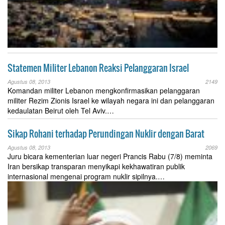
Statemen Militer Lebanon Reaksi Pelanggaran Israel
Agustus 08, 2013
2149
Komandan militer Lebanon mengkonfirmasikan pelanggaran
militer Rezim Zionis Israel ke wilayah negara ini dan pelanggaran
kedaulatan Beirut oleh Tel Aviv.…
Sikap Rohani terhadap Perundingan Nuklir dengan Barat
Agustus 08, 2013
2069
Juru bicara kementerian luar negeri Prancis Rabu (7/8) meminta
Iran bersikap transparan menyikapi kekhawatiran publik
internasional mengenai program nuklir sipilnya.…