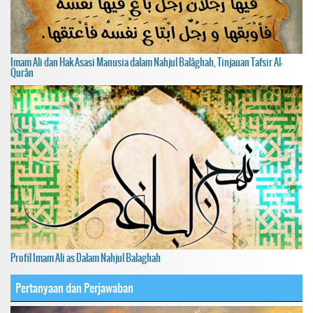
Imam Ali dan Hak Asasi Manusia dalam Nahjul Balâghah, Tinjauan Tafsir Al-
Qurân
Profil Imam Ali as Dalam Nahjul Balaghah
Pertanyaan dan Perjawaban