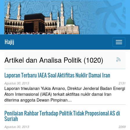
Hajij
Toggl
naviga
Artikel dan Analisa Politik (1020)
Laporan Terbaru IAEA Soal Aktifitas Nuklir Damai Iran
Agustus 30, 2013
2131
Laporan triwulanan Yukia Amano, Direktur Jenderal Badan Energi
Atom Internasional (IAEA) terkait aktifitas nuklir damai Iran
diterima anggota Dewan Pimpinan…
Penilaian Rahbar Terhadap Politik Tidak Proposional AS di
Suriah
Agustus 30, 2013
2269