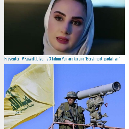
Presenter TV Kuwait Divonis 3 Tahun Penjara karena "Bersimpati pada Iran"