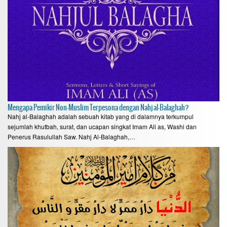
Mengapa Pemikir Non-Muslim Terpesona dengan Nahj al-Balaghah?
Nahj al-Balaghah adalah sebuah kitab yang di dalamnya terkumpul
sejumlah khutbah, surat, dan ucapan singkat Imam Ali as, Washi dan
Penerus Rasulullah Saw. Nahj Al-Balaghah,…