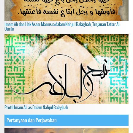
Imam Ali dan Hak Asasi Manusia dalam Nahjul Balâghah, Tinjauan Tafsir Al-
Qurân
Profil Imam Ali as Dalam Nahjul Balaghah
Pertanyaan dan Perjawaban