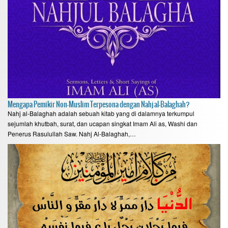
Mengapa Pemikir Non-Muslim Terpesona dengan Nahj al-Balaghah?
Nahj al-Balaghah adalah sebuah kitab yang di dalamnya terkumpul
sejumlah khutbah, surat, dan ucapan singkat Imam Ali as, Washi dan
Penerus Rasulullah Saw. Nahj Al-Balaghah,…