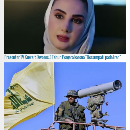
Presenter TV Kuwait Divonis 3 Tahun Penjara karena "Bersimpati pada Iran"