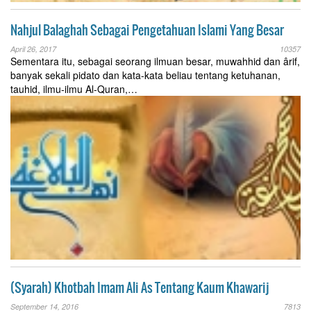
Nahjul Balaghah Sebagai Pengetahuan Islami Yang Besar
April 26, 2017
10357
Sementara itu, sebagai seorang ilmuan besar, muwahhid dan ârif,
banyak sekali pidato dan kata-kata beliau tentang ketuhanan,
tauhid, ilmu-ilmu Al-Quran,…
(Syarah) Khotbah Imam Ali As Tentang Kaum Khawarij
September 14, 2016
7813