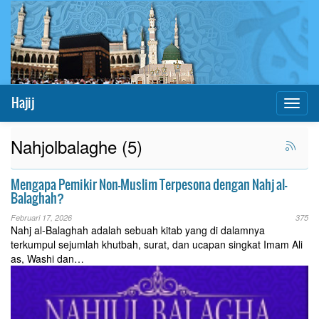
Hajij
Toggl
naviga
Nahjolbalaghe (5)
Mengapa Pemikir Non-Muslim Terpesona dengan Nahj al-
Balaghah?
Februari 17, 2026
375
Nahj al-Balaghah adalah sebuah kitab yang di dalamnya
terkumpul sejumlah khutbah, surat, dan ucapan singkat Imam Ali
as, Washi dan…