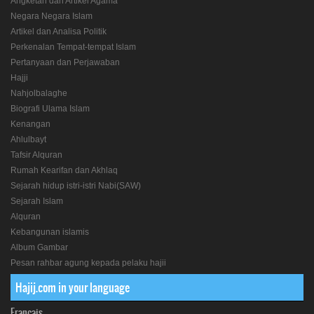
Angketan dan Artikel Agama
Negara Negara Islam
Artikel dan Analisa Politik
Perkenalan Tempat-tempat Islam
Pertanyaan dan Perjawaban
Hajji
Nahjolbalaghe
Biografi Ulama Islam
Kenangan
Ahlulbayt
Tafsir Alquran
Rumah Kearifan dan Akhlaq
Sejarah hidup istri-istri Nabi(SAW)
Sejarah Islam
Alquran
Kebangunan islamis
Album Gambar
Pesan rahbar agung kepada pelaku hajii
Hajij.com in your language
Français