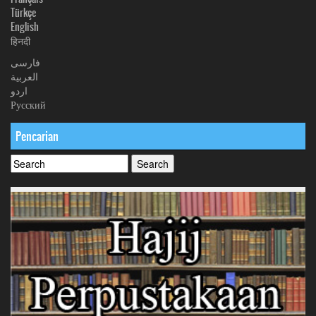
Türkçe
English
हिनदी
فارسی
العربیة
اردو
Русский
Pencarian