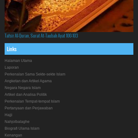
Tafsir Al-Quran, Surat At-Taubah Ayat 100-103
Links
Halaman Utama
Laporan
Perkenalan Sama Sekte-sekte Islam
Angketan dan Artikel Agama
Negara Negara Islam
Artikel dan Analisa Politik
Perkenalan Tempat-tempat Islam
Pertanyaan dan Perjawaban
Hajji
Nahjolbalaghe
Biografi Ulama Islam
Kenangan