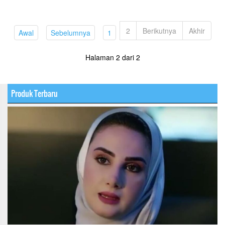
2
Berikutnya
Akhir
(current)
(current)
(current)
Awal
Sebelumnya
1
Halaman 2 dari 2
Produk Terbaru