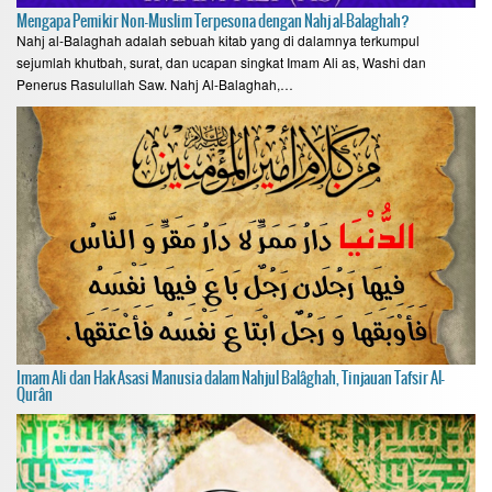
Mengapa Pemikir Non-Muslim Terpesona dengan Nahj al-Balaghah?
Nahj al-Balaghah adalah sebuah kitab yang di dalamnya terkumpul
sejumlah khutbah, surat, dan ucapan singkat Imam Ali as, Washi dan
Penerus Rasulullah Saw. Nahj Al-Balaghah,…
Imam Ali dan Hak Asasi Manusia dalam Nahjul Balâghah, Tinjauan Tafsir Al-
Qurân