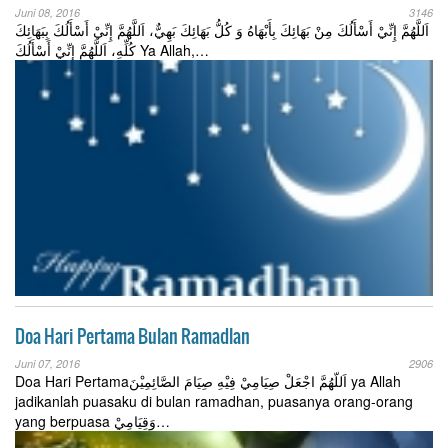
Juni 08, 2016
3146
اَللَّهُمَّ إِنِّيْ أَسْأَلُكَ مِنْ بَهَائِكَ بِأَبْهَاهُ وَ كُلُّ بَهَائِكَ بَهِيٌّ، اَللَّهُمَّ إِنِّيْ أَسْأَلُكَ بِبَهَائِكَ
كُلِّهِ، اَللَّهُمَّ إِنِّيْ أَسْأَلُكَ Ya Allah,…
Doa Hari Pertama Bulan Ramadlan
Juni 07, 2016
2906
Doa Hari Pertamaاَللّهُمَّ اجْعَلْ صِيَامِيْ فِيْهِ صِيَامَ الصَّائِمِيْنَ ya Allah
jadikanlah puasaku di bulan ramadhan, puasanya orang-orang
yang berpuasa وَقِيَامِيْ…