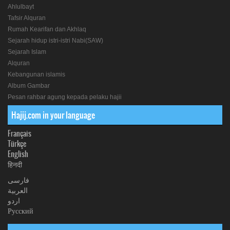
Ahlulbayt
Tafsir Alquran
Rumah Kearifan dan Akhlaq
Sejarah hidup istri-istri Nabi(SAW)
Sejarah Islam
Alquran
Kebangunan islamis
Album Gambar
Pesan rahbar agung kepada pelaku hajii
Hajij.com in your language
Français
Türkçe
English
हिनदी
فارسی
العربیة
اردو
Русский