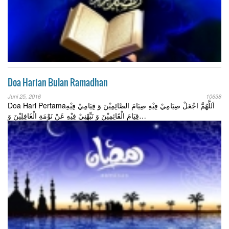
Doa Harian Bulan Ramadhan
Juni 25, 2016
10638
Doa Hari Pertamaاَللَّهُمَّ اجْعَلْ صِيَامِيْ فِيْهِ صِيَامَ الصَّائِمِيْنَ وَ قِيَامِيْ فِيْهِ
قِيَامَ الْقَائِمِيْنَ وَ نَبِّهْنِيْ فِيْهِ عَنْ نَوْمَةِ الْغَافِلِيْنَ وَ…