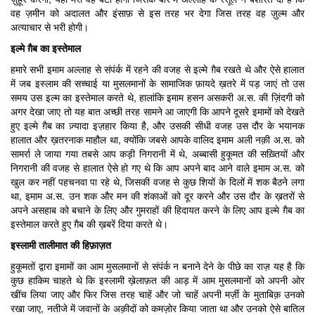
वह ज़मीन को अदालत और इंसाफ़ से इस तरह भर देगा जिस तरह वह ज़ुल्म और
अत्याचार से भरी होगी।
इल्मे ग़ैब का इस्तेमाल
हमारे सभी इमाम अल्लाह से संपंर्क में रहने की वजह से इल्मे ग़ैब रखते थे और ऐसे हालात
में जब इस्लाम की सच्चाई या मुसलमानों के सामाजिक फ़ायदे ख़तरे में पड़ जाएं तो उस
समय उस इल्म का इस्तेमाल करते थे, हालांकि इमाम हसन असकरी अ.स. की ज़िंदगी को
अगर देखा जाए तो यह बात अच्छी तरह सामने आ जाएगी कि आपने दूसरे इमामों को देखते
हुए इल्मे ग़ैब का ज़्यादा इज़हार किया है, और उसकी सीधी वजह उस दौर के भयानक
हालात और ख़तरनाक माहौल था, क्योंकि जबसे आपके वालिद इमाम अली नक़ी अ.स. को
सामर्रा ले जाया गया तबसे आप कड़ी निगरानी में थे, अब्बासी हुकूमत की सख़्तियों और
निगरानी की वजह से हालात ऐसे हो गए थे कि आप अपने बाद आने वाले इमाम अ.स. को
खुल कर नहीं पहचनवा पा रहे थे, जिसकी वजह से कुछ शियों के दिलों में शक बैठने लगा
था, इमाम अ.स. उन शक और मन की शंकाओं को दूर करने और उस दौर के ख़तरों से
अपने असहाब को बचाने के लिए और गुमराहों की हिदायत करने के लिए आप इल्मे ग़ैब का
इस्तेमाल करते हुए ग़ैब की ख़बरें दिया करते थे।
इस्लामी तालीमात की हिफ़ाज़त
हुकूमतों द्वारा इमामों का आम मुसलमानों से संपंर्क न बनाने देने के पीछे का राज़ यह है कि
कुछ हाकिम चाहते थे कि इस्लामी ख़ेलाफ़त की आड़ में आम मुसलमानों को अपनी ओर
खींच लिया जाए और फिर जिस तरह चाहें और जो चाहें अपनी मर्ज़ी के मुताबिक़ उनको
रखा जाए, नतीजे में जवानों के अक़ीदों को कमज़ोर किया जाता था और उनको ऐसे बातिल