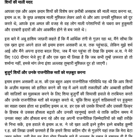
शियों की माली मदद
आपका एक और अहम क़दम शियों की विशेष कर क़रीबी असहाब की माली मदद करना था,
इमाम अ.स. के कुछ असहाब माली मुश्किल लेकर आते थे और आप उनकी मुश्किल को दूर
करते थे, आपके इस अमल की वजह से वह लोग माली परेशानियों से घबरा कर हुकूमती
और दरबारी इदारों की ओर आकर्षित होने से बच जाते थे।
इस बारे में अबू हाशिम जाफ़री कहते हैं कि मैं आर्थिक तंगी से गुज़र रहा था, मैंने सोंचा कि
एक ख़त द्वारा अपने हाल को इमाम हसन असकरी अ.स. तक पहुंचाऊं, लेकिन मुझे शर्म
आई और मैंने अपना इरादा बदल दिया, जब मैं घर पहुंचा तो देखा कि इमाम अ.स. ने मेरे
लिए 100 दीनार भेजे हुए हैं और एक ख़त भी लिखा है कि जब कभी तुम्हें ज़रूरत हो तो
शर्माना नहीं, हमसे मांग लेना इंशा अल्लाह तुम्हारी मुश्किल दूर हो जाएगी।
बुज़ुर्ग शियों और उनके राजनीतिक मतों को मज़बूत करना
इमाम हसन असकरी अ.स. की एक बहुत अहम राजनीतिक गतिविधि यह थी कि आप शियों
के अज़ीम मक़सद को हासिल करने की राह में आने वाली तकलीफ़ों और अब्बासी हाकिमों
की साज़िशों का मुक़ाबला करने के लिए शिया बुज़ुर्गों की सियासी हवाले से तरबियत करते
और उनके राजनीतिक मतों को मज़बूत करते थे, चूंकि शिया बुज़ुर्ग शख़्सियतों पर हुकूमत
का सख़्त दबाव होता था इसलिए इमाम अ.स. हर एक को उसके विचारों और उसकी फ़िक्र
के हिसाब से उसका हौसला बढ़ाते और उनकी रहनुमाई करते थे ताकि कठिन समय में
उनका सब्र और हौसला बना रहे और वह अपनी राजनीतिक ज़िम्मेदारियों को सही तरीक़े
से निभा सकें, इस हवाले से इमाम अ.स. ने जो ख़त अली इब्ने हुसैन इब्ने बाबवैह क़ुम्मी
र.ह. को लिखा उसमें फ़रमाते हैं कि हमारे शिया कठिन दौर से गुज़रेंगे यहां तक कि मेरा बेटा
ज़ुहूर करेगा, यही मेरा वह बेटा होगा जिसके बारे में अल्लाह के रसूल ने बशारत दी है कि