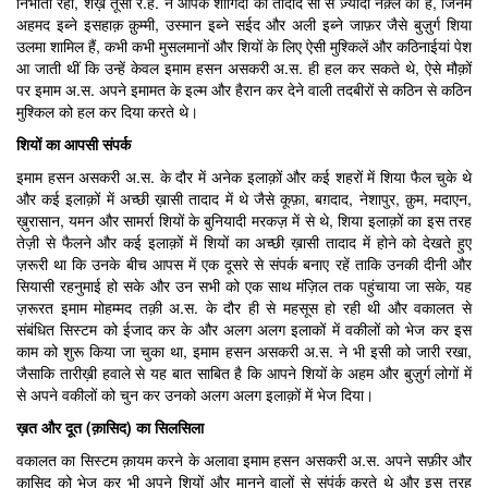
निभाता रहा, शैख़ तूसी र.ह. ने आपके शागिर्दों की तादाद सौ से ज़्यादा नक़्ल की है, जिनमें
अहमद इब्ने इसहाक़ क़ुम्मी, उस्मान इब्ने सईद और अली इब्ने जाफ़र जैसे बुज़ुर्ग शिया
उलमा शामिल हैं, कभी कभी मुसलमानों और शियों के लिए ऐसी मुश्किलें और कठिनाईयां पेश
आ जाती थीं कि उन्हें केवल इमाम हसन असकरी अ.स. ही हल कर सकते थे, ऐसे मौक़ों
पर इमाम अ.स. अपने इमामत के इल्म और हैरान कर देने वाली तदबीरों से कठिन से कठिन
मुश्किल को हल कर दिया करते थे।
शियों का आपसी संपर्क
इमाम हसन असकरी अ.स. के दौर में अनेक इलाक़ों और कई शहरों में शिया फैल चुके थे
और कई इलाक़ों में अच्छी ख़ासी तादाद में थे जैसे कूफ़ा, बग़दाद, नेशापुर, क़ुम, मदाएन,
ख़ुरासान, यमन और सामर्रा शियों के बुनियादी मरकज़ में से थे, शिया इलाक़ों का इस तरह
तेज़ी से फैलने और कई इलाक़ों में शियों का अच्छी ख़ासी तादाद में होने को देखते हुए
ज़रूरी था कि उनके बीच आपस में एक दूसरे से संपर्क बनाए रहें ताकि उनकी दीनी और
सियासी रहनुमाई हो सके और उन सभी को एक साथ मंज़िल तक पहुंचाया जा सके, यह
ज़रूरत इमाम मोहम्मद तक़ी अ.स. के दौर ही से महसूस हो रही थी और वकालत से
संबंधित सिस्टम को ईजाद कर के और अलग अलग इलाकों में वकीलों को भेज कर इस
काम को शुरू किया जा चुका था, इमाम हसन असकरी अ.स. ने भी इसी को जारी रखा,
जैसाकि तारीख़ी हवाले से यह बात साबित है कि आपने शियों के अहम और बुज़ुर्ग लोगों में
से अपने वकीलों को चुन कर उनको अलग अलग इलाक़ों में भेज दिया।
ख़त और दूत (क़ासिद) का सिलसिला
वकालत का सिस्टम क़ायम करने के अलावा इमाम हसन असकरी अ.स. अपने सफ़ीर और
क़ासिद को भेज कर भी अपने शियों और मानने वालों से संपंर्क करते थे और इस तरह