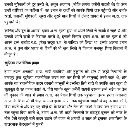
उनकी मुश्किलों को दूर करते थे, अबुल अदयान (जोकि आपके क़रीबी सहाबी थे) के काम
उन्हीं कोशिशों का नतीजा हैं, वह इमाम के ख़तों को आपके शियों तक पहुंचाते और उनके
ख़तों, सवालों, मुश्किलों, ख़ुम्स और दूसरे माल शियों से लेकर सामर्रा में इमाम अ.स. तक
पहुंचाते थे।
क़ासिद और दूत के अलावा इमाम अ.स. ख़तों द्वारा भी अपने शियों से संपर्क में रहते थे और
उनकी अपने ख़तों से हिदायत करते थे, इसकी मिसाल इमाम अ.स. का वह ख़त है जो
आपने इब्ने बाबवैह र.ह. (शैख़ सदूक़ र.ह. के वालिद) को लिखा था, इसके अलावा इमाम
अ.स. ने क़ुम और आवह के शियों को भी ख़त लिखे थे जिनका मज़मून शिया किताबों में
मौजूद है।
ख़ुफ़िया राजनीतिक क़दम
इमाम हसन असकरी अ.स. सारी पाबंदियों और हुकूमत की ओर से कड़ी निगरानी के
बावजूद कुछ ख़ुफ़िया राजनीतिक क़दम उठा कर शियों की रहनुमाई करते रहते थे, और
आपके यह राजनीतिक क़दम दरबारी जासूसों से इसलिए छिपे रहते थे क्योंकि आप बहुत ही
सूझबूझ से वह क़दम उठाते थे, जैसे आपके बहुत क़रीबी सहाबी उस्मान इब्ने सईद का तेल
की दुकान की आड़ में इमाम अ.स. का पैग़ाम शियों तक पहुंचाना, इमाम हसन असकरी
अ.स. के शिया जो भी चीज़ या माल इमाम अ.स. तक पहुंचाना चाहते थे वह उस्मान को दे
दिया करते थे और वह यह चीज़ें घी के डिब्बों और तेल की मश्कों में छिपा कर इमाम अ.स.
तक पहुंचा दिया करते थे, इमाम अ.स. की कड़ी निगरानी के बावजूद दुश्मन की नाक के
नीचे ऐसी बहादुरी वाले क़दम उठाने की वजह से आपकी 6 साल की इमामत अब्बासियों के
ख़तरनाक क़ैदख़ानों में गुज़री।