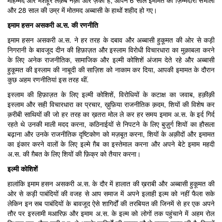
मोहम्मद और मशहूर लक़ब नक़ी और ज़की है, आपने 6 साल इमामत की ज़िम्मेदारी संभाली
और 28 साल की उम्र में मोतमद अब्बासी के हाथों शहीद हो गए।
इमाम हसन असकरी अ.स. की रणनीति
इमाम हसन असकरी अ.स. ने हर तरह के दबाव और अब्बासी हुकूमत की ओर से कड़ी
निगरानी के बावजूद दीन की हिफ़ाज़त और इस्लाम विरोधी विचारधारा का मुक़ाबला करने
के लिए अनेक राजनीतिक, सामाजिक और इल्मी कोशिशें अंजाम देते रहे और अब्बासी
हुकूमत की इस्लाम की नाबूदी की साज़िश को नाकाम कर दिया, आपकी इमामत के दौरान
कुछ अहम रणनीतियां इस तरह थीं.
इस्लाम की हिफ़ाज़त के लिए इल्मी कोशिशें, विरोधियों के कटाक्ष का जवाब, हक़ीक़ी
इस्लाम और सही विचारधारा का प्रचार, ख़ुफ़िया राजनीतिक क़दम, शियों की विशेष कर
क़रीबी साथियों की जो हर तरह का ख़तरा मोल ले कर हर समय इमाम अ.स. के इर्द गिर्द
रहते थे उनकी माली मदद करना, कठिनाईयों से निपटने के लिए बुज़ुर्ग शियों का हौसला
बढ़ाना और उनके राजनीतिक दृष्टिकोण को मज़बूत करना, शियों के अक़ीदों और इमामत
का इंकार करने वालों के लिए इल्मे ग़ैब का इस्तेमाल करना और अपने बेटे इमाम महदी
अ.स. की ग़ैबत के लिए शियों की फ़िक्र को तैयार करना।
इल्मी कोशिशें
हालांकि इमाम हसन असकरी अ.स. के दौर में हालात की ख़राबी और अब्बासी हुकूमत की
ओर से कड़ी पाबंदियों की वजह से आप समाज में अपने इलाही इल्म को नहीं फैला सके
लेकिन इन सब पाबंदियों के बावजूद ऐसे शागिर्दों की तरबियत की जिनमें से हर एक अपने
तौर पर इस्लामी मआरिफ़ और इमाम अ.स. के इल्म को लोगों तक पहुंचाने में अहम रोल