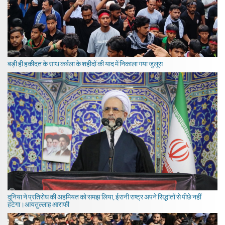
बड़ी ही हकीदत के साथ कर्बला के शहीदों की याद में निकाला गया जुलूस
दुनिया ने प्रतिरोध की अहमियत को समझ लिया, ईरानी राष्ट्र अपने सिद्धांतों से पीछे नहीं
हटेगा।आयतुल्लाह आराफी