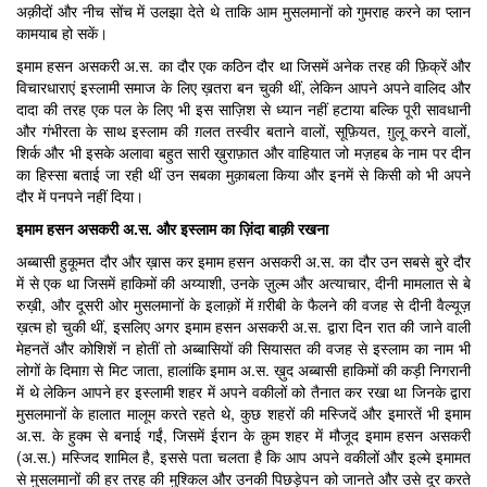
अक़ीदों और नीच सोंच में उलझा देते थे ताकि आम मुसलमानों को गुमराह करने का प्लान
कामयाब हो सकें।
इमाम हसन असकरी अ.स. का दौर एक कठिन दौर था जिसमें अनेक तरह की फ़िक्रें और
विचारधाराएं इस्लामी समाज के लिए ख़तरा बन चुकी थीं, लेकिन आपने अपने वालिद और
दादा की तरह एक पल के लिए भी इस साज़िश से ध्यान नहीं हटाया बल्कि पूरी सावधानी
और गंभीरता के साथ इस्लाम की ग़लत तस्वीर बताने वालों, सूफ़ियत, ग़ुलू करने वालों,
शिर्क और भी इसके अलावा बहुत सारी ख़ुराफ़ात और वाहियात जो मज़हब के नाम पर दीन
का हिस्सा बताई जा रही थीं उन सबका मुक़ाबला किया और इनमें से किसी को भी अपने
दौर में पनपने नहीं दिया।
इमाम हसन असकरी अ.स. और इस्लाम का ज़िंदा बाक़ी रखना
अब्बासी हुकूमत दौर और ख़ास कर इमाम हसन असकरी अ.स. का दौर उन सबसे बुरे दौर
में से एक था जिसमें हाकिमों की अय्याशी, उनके ज़ुल्म और अत्याचार, दीनी मामलात से बे
रुख़ी, और दूसरी ओर मुसलमानों के इलाक़ों में ग़रीबी के फैलने की वजह से दीनी वैल्यूज़
ख़त्म हो चुकी थीं, इसलिए अगर इमाम हसन असकरी अ.स. द्वारा दिन रात की जाने वाली
मेहनतें और कोशिशें न होतीं तो अब्बासियों की सियासत की वजह से इस्लाम का नाम भी
लोगों के दिमाग़ से मिट जाता, हालांकि इमाम अ.स. ख़ुद अब्बासी हाकिमों की कड़ी निगरानी
में थे लेकिन आपने हर इस्लामी शहर में अपने वकीलों को तैनात कर रखा था जिनके द्वारा
मुसलमानों के हालात मालूम करते रहते थे, कुछ शहरों की मस्जिदें और इमारतें भी इमाम
अ.स. के हुक्म से बनाई गईं, जिसमें ईरान के क़ुम शहर में मौजूद इमाम हसन असकरी
(अ.स.) मस्जिद शामिल है, इससे पता चलता है कि आप अपने वकीलों और इल्मे इमामत
से मुसलमानों की हर तरह की मुश्किल और उनकी पिछड़ेपन को जानते और उसे दूर करते