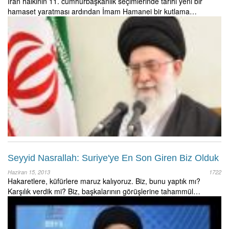
İran halkının 11. cumhurbaşkanlık seçimlerinde tarihi yeni bir
hamaset yaratması ardından İmam Hamanei bir kutlama…
Seyyid Nasrallah: Suriye'ye En Son Giren Biz Olduk
Haziran 15, 2013
1722
Hakaretlere, küfürlere maruz kalıyoruz. Biz, bunu yaptık mı?
Karşılık verdik mi? Biz, başkalarının görüşlerine tahammül…