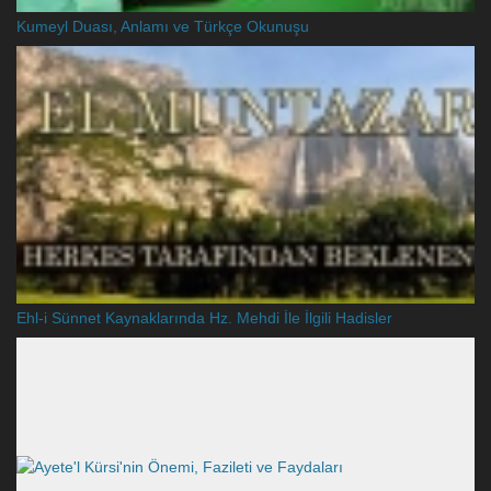
Kumeyl Duası, Anlamı ve Türkçe Okunuşu
Ehl-i Sünnet Kaynaklarında Hz. Mehdi İle İlgili Hadisler