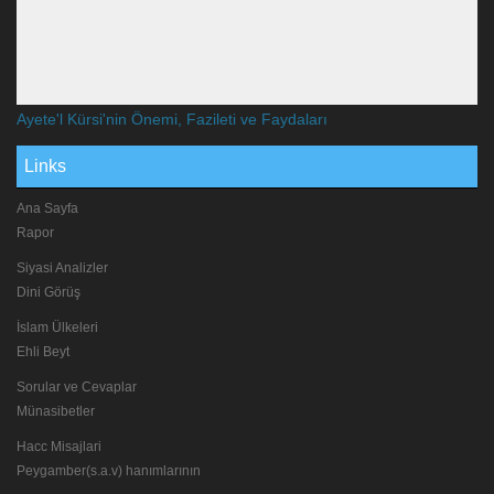
Ayete'l Kürsi'nin Önemi, Fazileti ve Faydaları
Links
Ana Sayfa
Rapor
Siyasi Analizler
Dini Görüş
İslam Ülkeleri
Ehli Beyt
Sorular ve Cevaplar
Münasibetler
Hacc Misajlari
Peygamber(s.a.v) hanımlarının