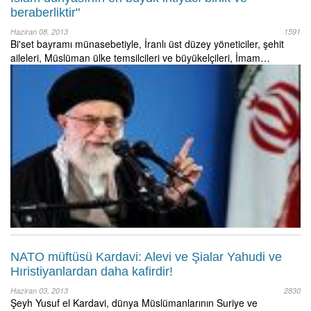
beraberliktir"
Haziran 08, 2013
1591
Bi'set bayramı münasebetiyle, İranlı üst düzey yöneticiler, şehit
aileleri, Müslüman ülke temsilcileri ve büyükelçileri, İmam…
NATO müftüsü Kardavi: Alevi ve Şialar Yahudi ve
Hıristiyanlardan daha kafirdir!
Haziran 03, 2013
2830
Şeyh Yusuf el Kardavi, dünya Müslümanlarının Suriye ve