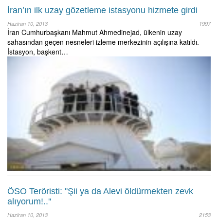
İran’ın ilk uzay gözetleme istasyonu hizmete girdi
Haziran 10, 2013
1997
İran Cumhurbaşkanı Mahmut Ahmedinejad, ülkenin uzay
sahasından geçen nesneleri izleme merkezinin açılışına katıldı.
İstasyon, başkent…
ÖSO Teröristi: ''Şii ya da Alevi öldürmekten zevk
alıyorum!..''
Haziran 10, 2013
2153