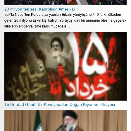
20 milyon tek ses: Kahrolsun Amerika!
Irak’ta Necef’ten Kerbela’ya yapılan Erbain yürüyüşüne 140 farklı ülkeden
gelen 20 milyonu aşkın kişi katıldı. Yürüyüş, dini bir anmanın ötesine geçerek
kitlelerin emperyalizme karşı mücadele…
15 Hordad Günü; Bir Konuşmadan Doğan Kıyamın Hikâyesi