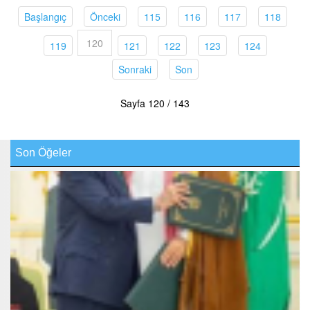
(current)
(current)
(current)
(current)
(current)
(curren
Başlangıç
Önceki
115
116
117
118
120
(current)
(current)
(current)
(current)
(current)
119
121
122
123
124
(current)
(current)
Sonraki
Son
Sayfa 120 / 143
Son Öğeler