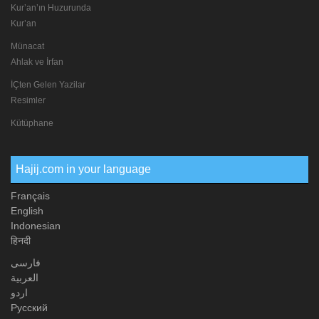
Kur’an’ın Huzurunda
Kur’an
Münacat
Ahlak ve İrfan
İÇten Gelen Yazilar
Resimler
Kütüphane
Hajij.com in your language
Français
English
Indonesian
हिनदी
فارسی
العربیة
اردو
Русский