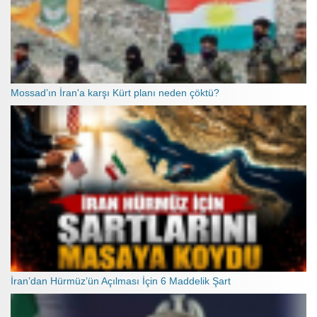
Mossad’ın İran'a karşı Kürt planı neden çöktü?
İran’dan Hürmüz’ün Açılması İçin 6 Maddelik Şart