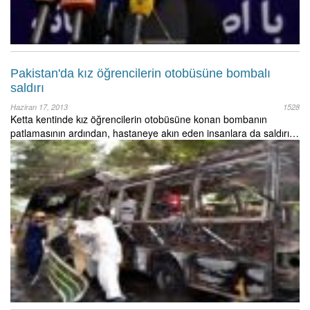
Pakistan'da kız öğrencilerin otobüsüne bombalı
saldırı
Haziran 17, 2013
1528
Ketta kentinde kız öğrencilerin otobüsüne konan bombanın
patlamasının ardından, hastaneye akın eden insanlara da saldırı…