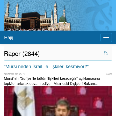
Hajij
Toggl
naviga
Rapor (2844)
"Mursi neden İsrail ile ilişkileri kesmiyor?"
Haziran 18, 2013
1925
Mursi'nin "Suriye ile bütün ilişkileri keseceğiz" açıklamasına
tepkiler artarak devam ediyor. Mısır eski Dışişleri Bakanı…