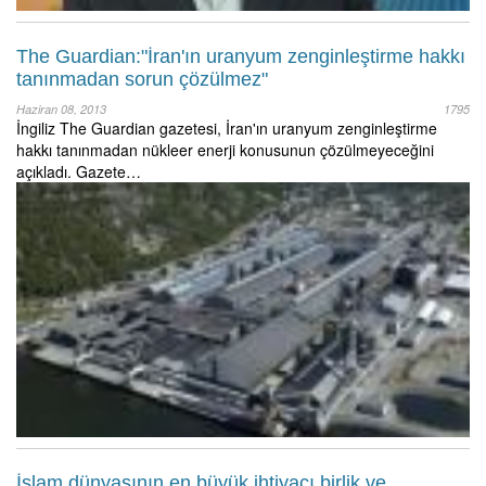
The Guardian:"İran'ın uranyum zenginleştirme hakkı
tanınmadan sorun çözülmez"
Haziran 08, 2013
1795
İngiliz The Guardian gazetesi, İran'ın uranyum zenginleştirme
hakkı tanınmadan nükleer enerji konusunun çözülmeyeceğini
açıkladı. Gazete…
İslam dünyasının en büyük ihtiyacı birlik ve