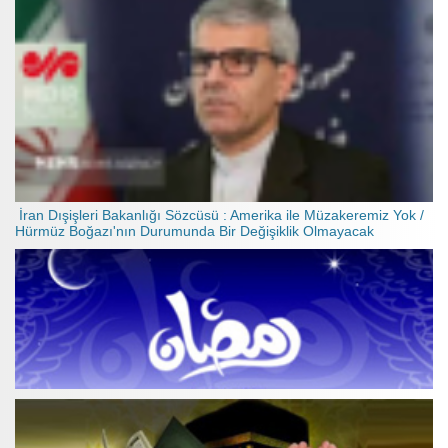
İran Dışişleri Bakanlığı Sözcüsü : Amerika ile Müzakeremiz Yok /
Hürmüz Boğazı'nın Durumunda Bir Değişiklik Olmayacak