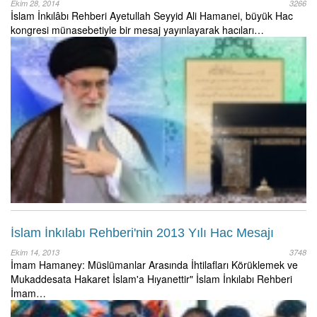
Ekim 28, 2014
3266
İslam İnkılâbı Rehberi Ayetullah Seyyid Ali Hamanei, büyük Hac
kongresi münasebetiyle bir mesaj yayınlayarak hacıları…
İslam İnkılabı Rehberi'nin 2013 Yılı Hac Mesajı
Ekim 14, 2013
3748
İmam Hamaney: Müslümanlar Arasında İhtilafları Körüklemek ve
Mukaddesata Hakaret İslam'a Hıyanettir" İslam İnkılabı Rehberi
İmam…