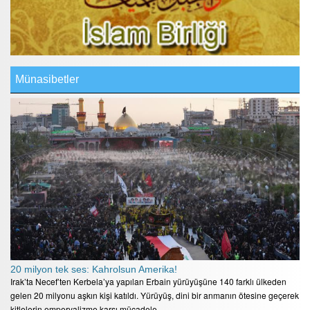
Münasibetler
20 milyon tek ses: Kahrolsun Amerika!
Irak’ta Necef’ten Kerbela’ya yapılan Erbain yürüyüşüne 140 farklı ülkeden
gelen 20 milyonu aşkın kişi katıldı. Yürüyüş, dini bir anmanın ötesine geçerek
kitlelerin emperyalizme karşı mücadele…