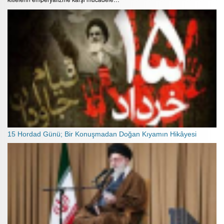
15 Hordad Günü; Bir Konuşmadan Doğan Kıyamın Hikâyesi