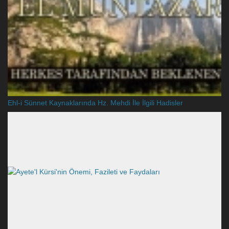
Ehl-i Sünnet Kaynaklarında Hz. Mehdi İle İlgili Hadisler