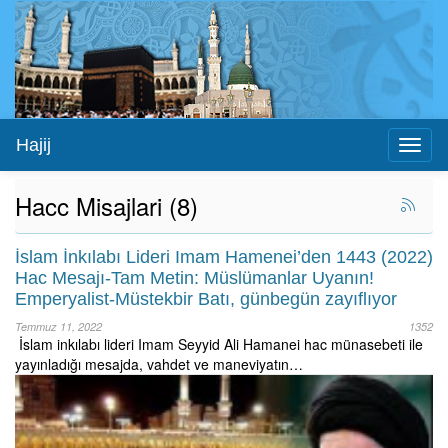
Hajij
Toggl
naviga
Hacc Misajlari (8)
İslam İnkılabı Lideri Imam Hamenei’den 1443 (2022)
Hac Mesajı-Tam Metin: Müslümanlar Uyanın!
Emperyalist-Müstekbir Batı, günbegün zayıflıyor
Temmuz 11, 2022
1352
İslam inkılabı lideri Imam Seyyid Ali Hamanei hac münasebeti ile
yayınladığı mesajda, vahdet ve maneviyatın…