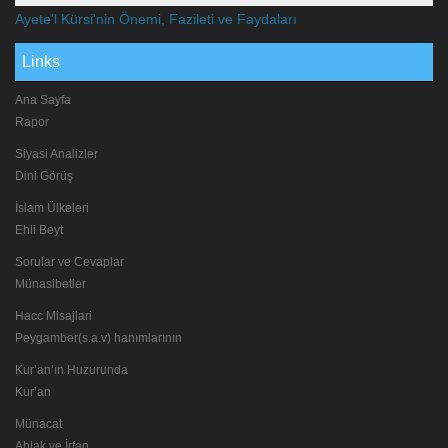
Ayete'l Kürsi'nin Önemi, Fazileti ve Faydaları
Links
Ana Sayfa
Rapor
Siyasi Analizler
Dini Görüş
İslam Ülkeleri
Ehli Beyt
Sorular ve Cevaplar
Münasibetler
Hacc Misajlari
Peygamber(s.a.v) hanımlarının
Kur’an’ın Huzurunda
Kur’an
Münacat
Ahlak ve İrfan