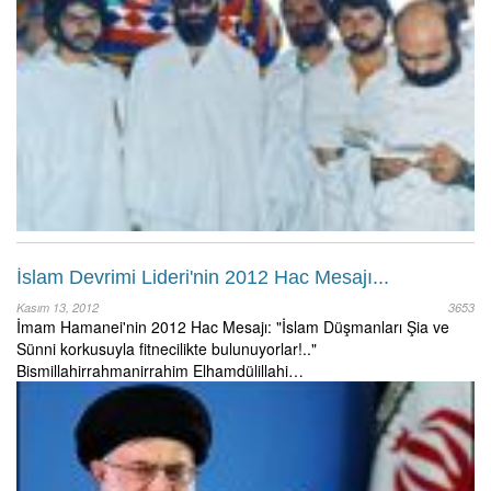
İslam Devrimi Lideri'nin 2012 Hac Mesajı...
Kasım 13, 2012
3653
İmam Hamanei'nin 2012 Hac Mesajı: "İslam Düşmanları Şia ve
Sünni korkusuyla fitnecilikte bulunuyorlar!.."
Bismillahirrahmanirrahim Elhamdülillahi…