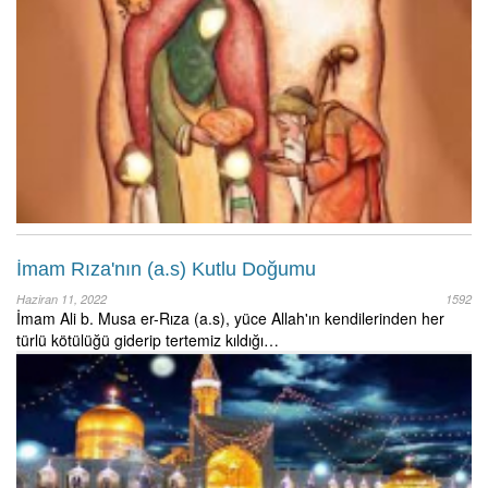
İmam Rıza'nın (a.s) Kutlu Doğumu
Haziran 11, 2022
1592
İmam Ali b. Musa er-Rıza (a.s), yüce Allah'ın kendilerinden her
türlü kötülüğü giderip tertemiz kıldığı…