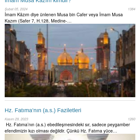
İmam Musa Kazım kimdir?
Şubat 05, 2024
1384
İmam Kâzım diye ünlenen Musa bin Cafer veya İmam Musa
Kazım (Safer 7, H.128, Medine-…
Hz. Fatıma’nın (a.s.) Faziletleri
Kasım 29, 2023
1260
Hz. Fatıma’nın (a.s.) ebedileşmesindeki sır, sadece peygamber
efendimizin kızı olması değildir. Çünkü Hz. Fatıma yüce…