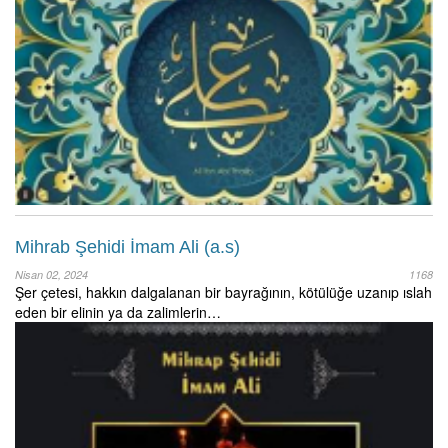
Mihrab Şehidi İmam Ali (a.s)
Nisan 02, 2024
1168
Şer çetesi, hakkın dalgalanan bir bayrağının, kötülüğe uzanıp ıslah
eden bir elinin ya da zalimlerin…