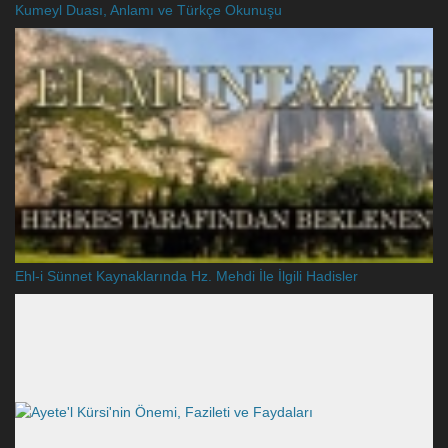
Kumeyl Duası, Anlamı ve Türkçe Okunuşu
Ehl-i Sünnet Kaynaklarında Hz. Mehdi İle İlgili Hadisler