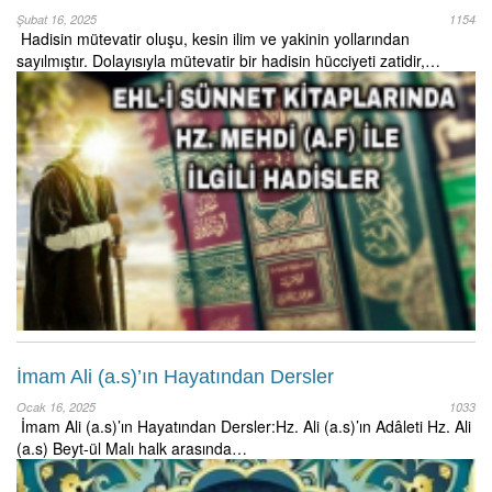
Şubat 16, 2025
1154
Hadisin mütevatir oluşu, kesin ilim ve yakinin yollarından
sayılmıştır. Dolayısıyla mütevatir bir hadisin hücciyeti zatidir,…
İmam Ali (a.s)’ın Hayatından Dersler
Ocak 16, 2025
1033
İmam Ali (a.s)’ın Hayatından Dersler:Hz. Ali (a.s)’ın Adâleti Hz. Ali
(a.s) Beyt-ül Malı halk arasında…