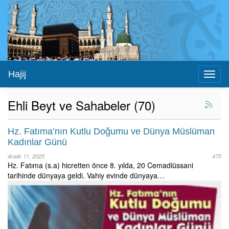
Hajij
Toggl
naviga
Ehli Beyt ve Sahabeler (70)
Hz. Fatıma’nın Kutlu Doğumu ve Dünya Müslüman
Kadınlar Günü
Aralık 11, 2025
475
Hz. Fatıma (s.a) hicretten önce 8. yılda, 20 Cemadiüssani
tarihinde dünyaya geldi. Vahiy evinde dünyaya…