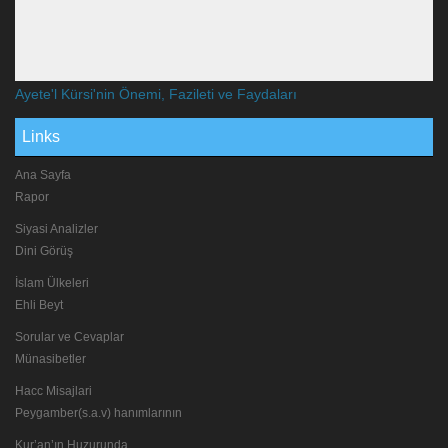
Ayete'l Kürsi'nin Önemi, Fazileti ve Faydaları
Links
Ana Sayfa
Rapor
Siyasi Analizler
Dini Görüş
İslam Ülkeleri
Ehli Beyt
Sorular ve Cevaplar
Münasibetler
Hacc Misajlari
Peygamber(s.a.v) hanımlarının
Kur’an’ın Huzurunda