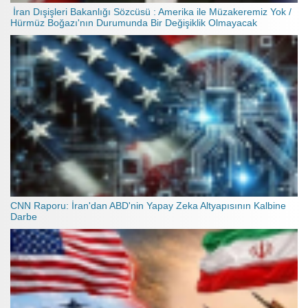
İran Dışişleri Bakanlığı Sözcüsü : Amerika ile Müzakeremiz Yok /
Hürmüz Boğazı'nın Durumunda Bir Değişiklik Olmayacak
CNN Raporu: İran'dan ABD'nin Yapay Zeka Altyapısının Kalbine
Darbe