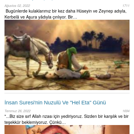
Ağustos 02, 2022
1711
Bugünlerde kulaklarımız bir kez daha Hüseyin ve Zeynep adıyla,
Kerbelâ ve Aşura yâdıyla çınlıyor. Bir…
İnsan Suresi'nin Nuzulü Ve "Hel Eta" Günü
Temmuz 26, 2022
1694
"...Biz size sırf Allah rızası için yediriyoruz. Sizden bir karşılık ve bir
teşekkür beklemiyoruz. Çünkü…