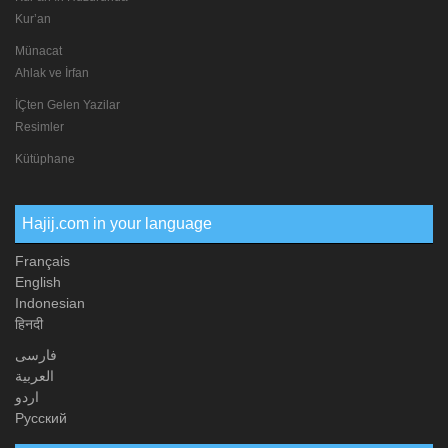
Kur’an
Münacat
Ahlak ve İrfan
İÇten Gelen Yazilar
Resimler
Kütüphane
Hajij.com in your language
Français
English
Indonesian
हिनदी
فارسی
العربیة
اردو
Русский