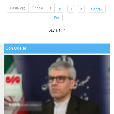
Başlangıç
Önceki
1
(current)
(current)
(current)
(curren
2
3
4
Sonraki
(current)
Son
Sayfa 1 / 4
Son Öğeler