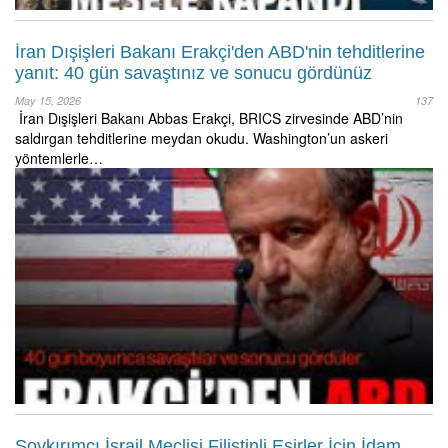
İran Dışişleri Bakanı Erakçi'den ABD'nin tehditlerine
yanıt: 40 gün savaştınız ve sonucu gördünüz
May 15, 2026
137
İran Dışişleri Bakanı Abbas Erakçi, BRICS zirvesinde ABD’nin
saldırgan tehditlerine meydan okudu. Washington’un askeri
yöntemlerle…
Soykırımcı İsrail Meclisi Filistinli Esirler İçin İdam