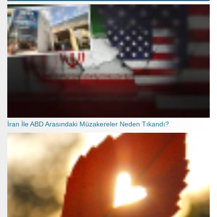
İran İle ABD Arasındaki Müzakereler Neden Tıkandı?