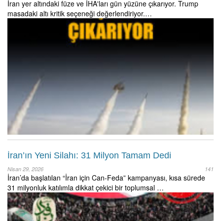
İran yer altındaki füze ve İHA'ları gün yüzüne çıkarıyor. Trump
masadaki altı kritik seçeneği değerlendiriyor.…
İran’ın Yeni Silahı: 31 Milyon Tamam Dedi
Nisan 29, 2026
141
İran’da başlatılan “İran için Can-Feda” kampanyası, kısa sürede
31 milyonluk katılımla dikkat çekici bir toplumsal …