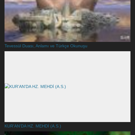
Tevessül Duası, Anlamı ve Türkçe Okunuşu
KUR'AN'DA HZ. MEHDİ (A.S.)