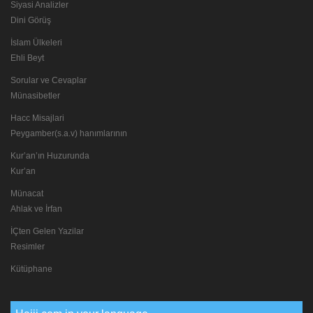
Siyasi Analizler
Dini Görüş
İslam Ülkeleri
Ehli Beyt
Sorular ve Cevaplar
Münasibetler
Hacc Misajlari
Peygamber(s.a.v) hanımlarının
Kur’an’ın Huzurunda
Kur’an
Münacat
Ahlak ve İrfan
İÇten Gelen Yazilar
Resimler
Kütüphane