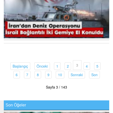
3
(current)
(current)
(current)
(current)
(current)
(current)
Başlangıç
Önceki
1
2
4
5
(current)
(current)
(current)
(current)
(current)
(current)
(current)
6
7
8
9
10
Sonraki
Son
Sayfa 3 / 143
Son Öğeler