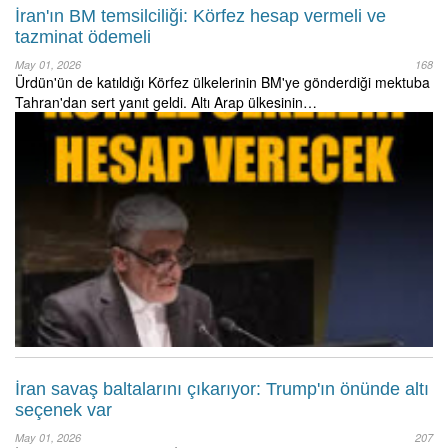
İran'ın BM temsilciliği: Körfez hesap vermeli ve
tazminat ödemeli
May 01, 2026
168
Ürdün'ün de katıldığı Körfez ülkelerinin BM'ye gönderdiği mektuba
Tahran'dan sert yanıt geldi. Altı Arap ülkesinin…
İran savaş baltalarını çıkarıyor: Trump'ın önünde altı
seçenek var
May 01, 2026
207