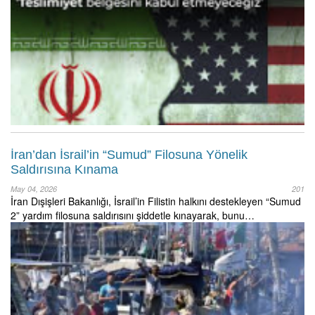
İran’dan İsrail’in “Sumud” Filosuna Yönelik
Saldırısına Kınama
May 04, 2026
201
İran Dışişleri Bakanlığı, İsrail’in Filistin halkını destekleyen “Sumud
2” yardım filosuna saldırısını şiddetle kınayarak, bunu…