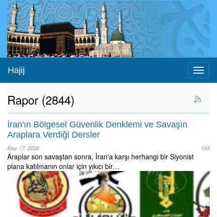
Hajij
Toggl
naviga
Rapor (2844)
İran'ın Bölgesel Güvenlik Denklemi ve Savaşın
Araplara Verdiği Dersler
May 17, 2026
163
Araplar son savaştan sonra, İran'a karşı herhangi bir Siyonist
plana katılmanın onlar için yıkıcı bir…