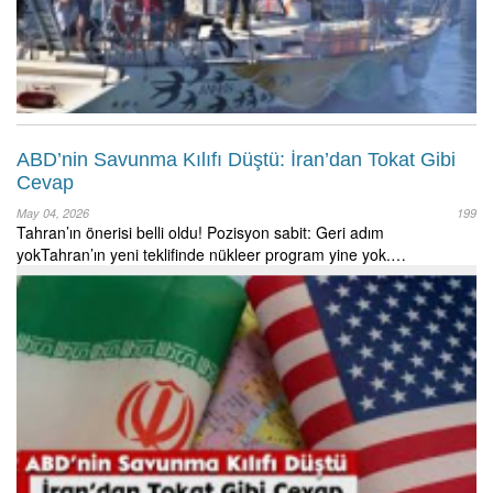
ABD’nin Savunma Kılıfı Düştü: İran’dan Tokat Gibi
Cevap
May 04, 2026
199
Tahran’ın önerisi belli oldu! Pozisyon sabit: Geri adım
yokTahran’ın yeni teklifinde nükleer program yine yok.…