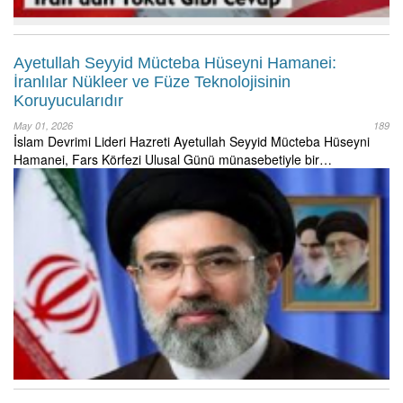
Ayetullah Seyyid Mücteba Hüseyni Hamanei:
İranlılar Nükleer ve Füze Teknolojisinin
Koruyucularıdır
May 01, 2026
189
İslam Devrimi Lideri Hazreti Ayetullah Seyyid Mücteba Hüseyni
Hamanei, Fars Körfezi Ulusal Günü münasebetiyle bir…