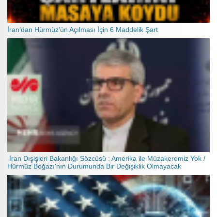
İran’dan Hürmüz’ün Açılması İçin 6 Maddelik Şart
İran Dışişleri Bakanlığı Sözcüsü : Amerika ile Müzakeremiz Yok /
Hürmüz Boğazı'nın Durumunda Bir Değişiklik Olmayacak