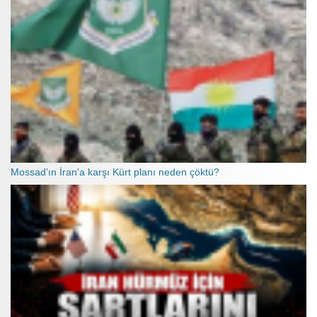
Mossad’ın İran'a karşı Kürt planı neden çöktü?