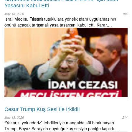
Yasasını Kabul Etti
May 13, 2026
194
İsrail Meclisi, Filistinli tutuklulara yönelik idam uygulamasının
önünü açacak tartışmalı yasa tasarısını kabul etti. Karar,…
Cesur Trump Kuş Sesi İle İrkildi!
May 13, 2026
214
“Yakarız, yok ederiz” tehditleriyle mangalda kül bırakmayan
Trump, Beyaz Saray’da duyduğu kuş sesiyle paniğe kapıldı.…