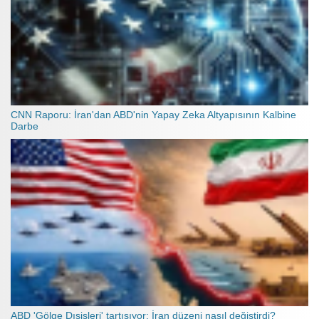
CNN Raporu: İran'dan ABD'nin Yapay Zeka Altyapısının Kalbine
Darbe
ABD 'Gölge Dışişleri' tartışıyor: İran düzeni nasıl değiştirdi?