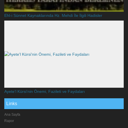
Ehl-i Sünnet Kaynaklarında Hz. Mehdi İle İlgili Hadisler
Ayete'l Kürsi'nin Önemi, Fazileti ve Faydaları
Links
Ana Sayfa
Rapor