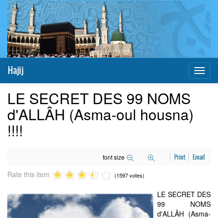
Hajij
Toggl
naviga
LE SECRET DES 99 NOMS
d'ALLÂH (Asma-oul housna)
!!!!
font size
Print
Email
Rate this item
(1597 votes)
LE SECRET DES
99 NOMS
d'ALLÂH (Asma-