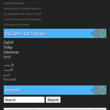
Hadj Messages
Invocations et visites pieuse
En présence de Saint Coran
Les événements islamiques
Ethnique et Morale
Hajij.com in your language
English
Türkçe
Indonesian
हिनदी
فارسی
العربیة
اردو
Русский
recherche