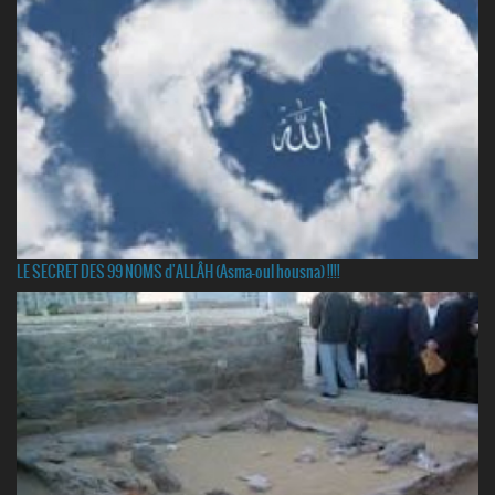
LE SECRET DES 99 NOMS d'ALLÂH (Asma-oul housna) !!!!