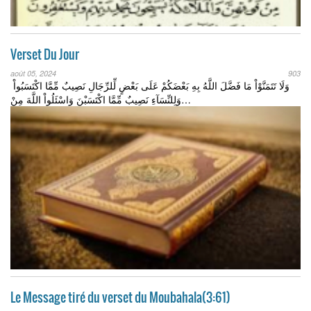
Verset Du Jour
août 05, 2024
903
وَلَا تَتَمَنَّوْاْ مَا فَضَّلَ اللَّهُ بِهِ بَعْضَكُمْ عَلَى بَعْضٍ لِّلرِّجَالِ نَصِيبٌ مِّمَّا اكْتَسَبُواْ
وَلِلنِّسَآءِ نَصِيبٌ مِّمَّا اكْتَسَبْنَ وَاسْئَلُواْ اللَّهَ مِنْ…
Le Message tiré du verset du Moubahala(3:61)