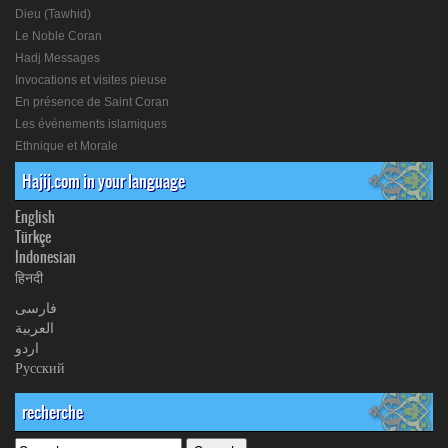
Dieu (Tawhid)
Le Noble Coran
Hadj Messages
Invocations et visites pieuse
En présence de Saint Coran
Les événements islamiques
Ethnique et Morale
Hajij.com in your language
English
Türkçe
Indonesian
हिनदी
فارسی
العربیة
اردو
Русский
recherche