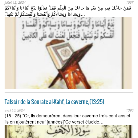
juillet 12, 2024
1067
فَمَنْ حَاجَّكَ فِيهِ مِنْ بَعْدِ مَا جَاءَكَ مِنَ الْعِلْمِ فَقُلْ تَعَالَوْا نَدْعُ أَبْنَاءَنَا وَأَبْنَاءَكُمْ
وَنِسَاءَنَا وَنِسَاءَكُمْ وَأَنْفُسَنَا وَأَنْفُسَكُمْ ثُمَّ نَبْتَهِلْ…
Tafssir de la Sourate al-Kahf, La caverne,(13:25)
avril 13, 2024
1396
(18 : 25) *Or, ils demeurèrent dans leur caverne trois cent ans et
ils en ajoutèrent neuf [années]*Ce verset élucide…