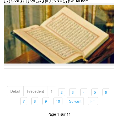
يَفْتَرُونَ☆لَا جَرَمَ أَنَّهُمْ فِي الْآخِرَةِ هُمُ الْأَخْسَرُونَ" Au nom…
Début
Précédent
1
(current)
(current)
(current)
(current)
(curren
2
3
4
5
6
(current)
(current)
(current)
(current)
(current)
(current)
7
8
9
10
Suivant
Fin
Page 1 sur 11