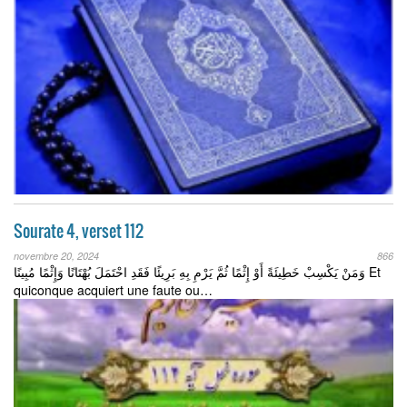
Sourate 4, verset 112
novembre 20, 2024
866
وَمَنْ يَكْسِبْ خَطِيئَةً أَوْ إِثْمًا ثُمَّ يَرْمِ بِهِ بَرِيئًا فَقَدِ احْتَمَلَ بُهْتَانًا وَإِثْمًا مُبِينًا Et
quiconque acquiert une faute ou…