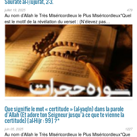
Sourate al-Ḥujurât, 2–3.
juillet 19, 2025
479
Au nom d’Allah le Très Miséricordieux le Plus Miséricordieux*Quel
est le motif de la révélation du verset : {N’élevez pas…
Que signifie le mot « certitude » (al-yaqîn) dans la parole
d’Allah {Et adore ton Seigneur jusqu’à ce que te vienne la
certitude} [al-Hijr : 99] ?*
juin 05, 2025
1227
Au nom d’Allah le Très Miséricordieux le Plus Miséricordieux*Que