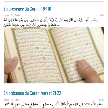
En présence du Coran: 16:110
mars 13, 2024
934
بِسْمِ اللَّهِ الرَّحْمَٰنِ الرَّحِيمِ"ثُمَّ إِنَّ رَبَّكَ لِلَّذِينَ هَاجَرُوا مِن بَعْدِ مَا فُتِنُوا ثُمَّ
جَاهَدُوا وَصَبَرُوا إِنَّ رَبَّكَ مِن بَعْدِهَا لَغَفُورٌ…
En présence du Coran: verset 21-22
mars 13, 2024
1342
بِسْمِ اللَّهِ الرَّحْمَٰنِ الرَّحِيمِ"أُولَٰئِكَ الَّذِينَ خَسِرُوا أَنفُسَهُمْ وَضَلَّ عَنْهُم مَّا كَانُوا