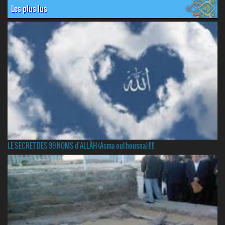
Les plus lus
LE SECRET DES 99 NOMS d'ALLÂH (Asma-oul housna) !!!!