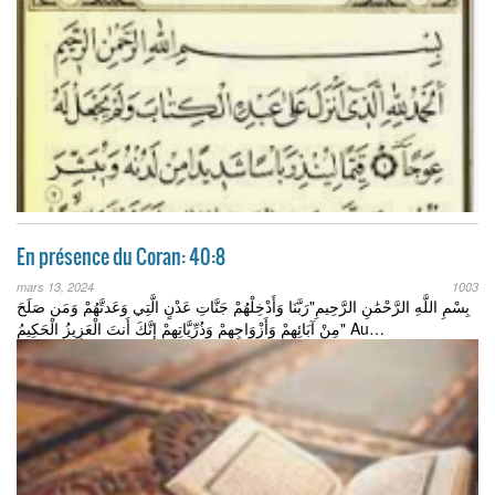
En présence du Coran: 40:8
mars 13, 2024
1003
بِسْمِ اللَّهِ الرَّحْمَٰنِ الرَّحِيمِ"رَبَّنَا وَأَدْخِلْهُمْ جَنَّاتِ عَدْنٍ الَّتِي وَعَدتَّهُمْ وَمَن صَلَحَ
مِنْ آبَائِهِمْ وَأَزْوَاجِهِمْ وَذُرِّيَّاتِهِمْ إِنَّكَ أَنتَ الْعَزِيزُ الْحَكِيمُ" Au…