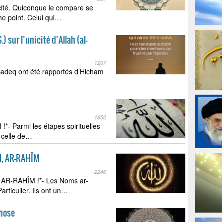
icité. Quiconque le compare se
gne point. Celui qui…
) ‎sur l’unicité d’Allah (al-
1207
Sadeq ont été rapportés d’Hicham
1850
- Parmi les étapes spirituelles
 celle de…
N, AR-RAHÎM
2246
 AR-RAHÎM !*- Les Noms ar-
ticulier. Ils ont un…
chose