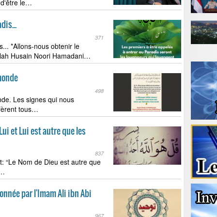
 d'être le…
dis...
371
... *Allons-nous obtenir le
ollah Husain Noori Hamadani…
 monde
498
nde. Les signes qui nous
éfèrent tous…
ui et Lui est autre que les
837
it: “Le Nom de Dieu est autre que
m…
nnée par l'Imam Ali ibn Abi
967