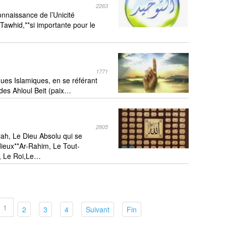
2263
nnaissance de l’Unicité
 Tawhid,**si importante pour le
1771
ues Islamiques, en se référant
des Ahloul Beit (paix…
2805
lah, Le Dieu Absolu qui se
ieux**Ar-Rahim, Le Tout-
n, Le Roi,Le…
1
(current)
(current)
(current)
(current)
(current)
2
3
4
Suivant
Fin