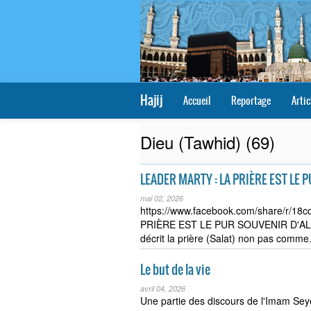
Hajij
Accueil
Reportage
Artic
Dieu (Tawhid) (69)
LEADER MARTY : LA PRIÈRE EST LE
mai 02, 2026
https://www.facebook.com/share/r/1
PRIÈRE EST LE PUR SOUVENIR D'AL
décrit la prière (Salat) non pas comm
Le but de la vie
avril 04, 2026
Une partie des discours de l'Imam Sey