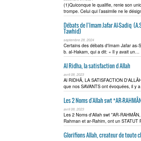
(1)Quiconque le qualifie, renie son un
trompe. Celui qui l’assimile ne le dési
Débats de l’Imam Jafar Al-Sadiq ‎ (A.S.
Tawhid)
septembre 28, 2024
Certains des débats d'Imam Jafar as-
b. al-Hakam, qui a dit: « Il y avait un…
Al Ridha, la satisfaction d Allah
avril 08, 2023
Al RIDHÂ, LA SATISFACTION D'ALLÂH !*
que nos SAVANTS ont évoquées, il y a
Les 2 Noms d'Allah swt *AR-RAHMÂ
avril 08, 2023
Les 2 Noms d'Allah swt *AR-RAHMÂN,
Rahman et ar-Rahim, ont un STATUT Par
Glorifions Allah, createur de toute 