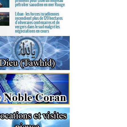
prennent pour cible un nouveau
pétrolier saoudien en mer Rouge
Liban : les forces israéliennes
incendient plus de 120 hectares
d'oliveraies centenaires et de
vergers dans le sud malgré les
négociations en cours