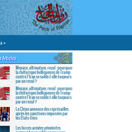
ia
s Articles
Menace, ultimatum, recul : pourquoi
la rhétorique belliqueuse de Trump
contre l’Iran se solde-t-elle toujours
par un recul ?
Menace, ultimatum, recul : pourquoi
la rhétorique belliqueuse de Trump
contre l’Iran se solde-t-elle toujours
par un recul ?
La Chine annonce des représailles
après les sanctions imposées par
les États-Unis
Les forces armées yéménites