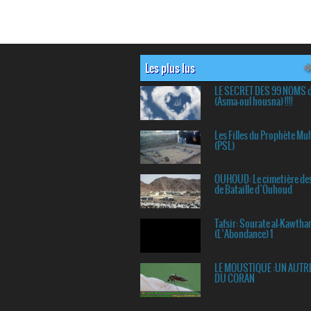
Les plus lus
LE SECRET DES 99 NOMS 
(Asma-oul housna) !!!!
Les Filles du Prophète 
(PSL)
OUHOUD: Le cimetière de
de Bataille d`Ouhoud
Tafsir: Sourate al-Kawtha
(L’Abondance) 1
LE MOUSTIQUE :UN AUTR
DU CORAN