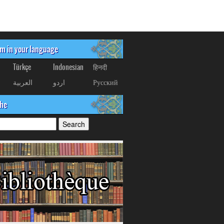
om in your language
Türkçe
Indonesian
हिनदी
العربیة
اردو
Русский
che