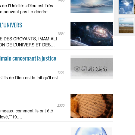
1466
 de l’Unicité: «Dieu est Très-
 ne peuvent pas Le décrire…
 L’UNIVERS
1504
E DES CROYANTS, IMAM ALI
ON DE L’UNIVERS ET DES…
cimain concernant la justice
1551
ifs de Dieu est le fait qu'il est
.…
2330
hameaux, comment ils ont été
 élevé,**19.…