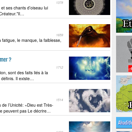
1378
et ses chants d’oiseau lui
Créateur.*Il…
1659
la fatigue, le manque, la faiblesse,
aimer ?
1712
ion, sont des faits liés à la
définis. Il existe…
1514
 de l’Unicité: «Dieu est Très-
 ne peuvent pas Le décrire…
Ahadit