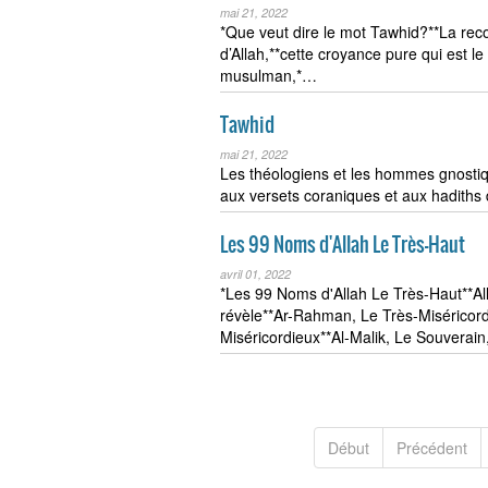
mai 21, 2022
*Que veut dire le mot Tawhid?**La reco
d’Allah,**cette croyance pure qui est le
musulman,*…
Tawhid
mai 21, 2022
Les théologiens et les hommes gnostiq
aux versets coraniques et aux hadiths 
Les 99 Noms d'Allah Le Très-Haut
avril 01, 2022
*Les 99 Noms d'Allah Le Très-Haut**Al
révèle**Ar-Rahman, Le Très-Miséricord
Miséricordieux**Al-Malik, Le Souverai
Début
Précédent