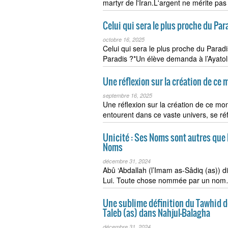
martyr de l'Iran.L'argent ne mérite pas
Celui qui sera le plus proche du Para
octobre 16, 2025
Celui qui sera le plus proche du Paradis
Paradis ?*Un élève demanda à l’Ayat
Une réflexion sur la création de ce
septembre 16, 2025
Une réflexion sur la création de ce mo
entourent dans ce vaste univers, se r
Unicité : Ses Noms sont autres que L
Noms
décembre 31, 2024
Abû ‘Abdallah (l’Imam as-Sâdiq (as)) d
Lui. Toute chose nommée par un no
Une sublime définition du Tawhid do
Taleb (as) dans Nahjul-Balagha
décembre 31, 2024