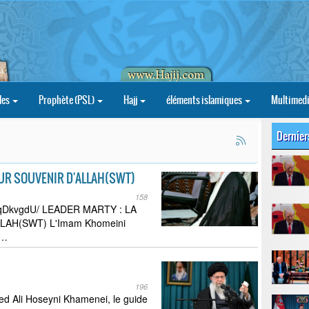
les
Prophète (PSL)
Hajj
éléments islamiques
Multimed
Dernier
 PUR SOUVENIR D'ALLAH(SWT)
158
8cqDkvgdU/ LEADER MARTY : LA
LAH(SWT) L'Imam Khomeini
e…
196
ed Ali Hoseyni Khamenei, le guide