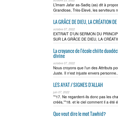
octobre 23, 2022
L’Imam Jafar as-Sadiq (as) dit à propos
Grandiose, Très-Elevé, les serviteurs
LA GRÂCE DE DIEU, LA CRÉATION DE
octobre 07, 2022
EXTRAIT D’UN SERMON DU PRINCIP
SUR LA GRÂCE DE DIEU, LA CRÉATI
La croyance de l'école chiite duodé
divine
octobre 07, 2022
Nous croyons que l'un des Attributs posit
Juste. Il n'est injuste envers personne
LES AYAT / SIGNES D'ALLAH
juin 07, 2022
*"17. Ne regardent-ils donc pas les c
créés,**18. et le ciel comment il a été
Que veut dire le mot Tawhid?