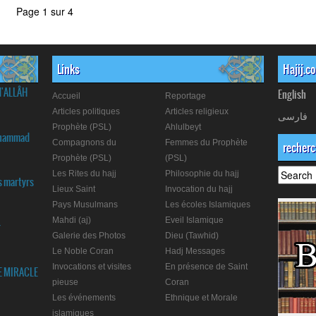
Page 1 sur 4
Links
Hajij.c
d'ALLÂH
English
Accueil
Reportage
Articles politiques
Articles religieux
فارسی
Prophète (PSL)
Ahlulbeyt
Muhammad
Compagnons du
Femmes du Prophète
recher
Prophète (PSL)
(PSL)
Les Rites du hajj
Philosophie du hajj
s martyrs
Lieux Saint
Invocation du hajj
Pays Musulmans
Les écoles Islamiques
Mahdi (aj)
Eveil Islamique
r
Galerie des Photos
Dieu (Tawhid)
Le Noble Coran
Hadj Messages
Invocations et visites
En présence de Saint
E MIRACLE
pieuse
Coran
Les événements
Ethnique et Morale
islamiques